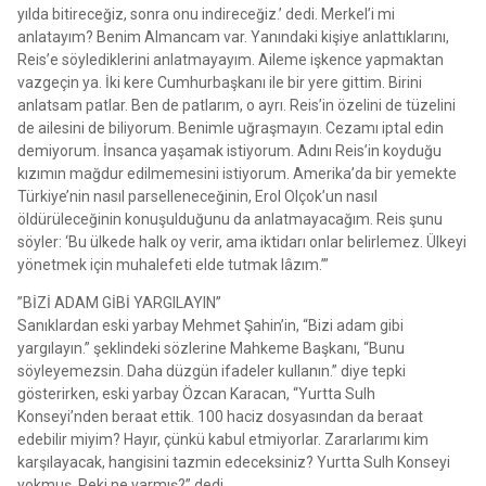
yılda bitireceğiz, sonra onu indireceğiz.’ dedi. Merkel’i mi
anlatayım? Benim Almancam var. Yanındaki kişiye anlattıklarını,
Reis’e söylediklerini anlatmayayım. Aileme işkence yapmaktan
vazgeçin ya. İki kere Cumhurbaşkanı ile bir yere gittim. Birini
anlatsam patlar. Ben de patlarım, o ayrı. Reis’in özelini de tüzelini
de ailesini de biliyorum. Benimle uğraşmayın. Cezamı iptal edin
demiyorum. İnsanca yaşamak istiyorum. Adını Reis’in koyduğu
kızımın mağdur edilmemesini istiyorum. Amerika’da bir yemekte
Türkiye’nin nasıl parselleneceğinin, Erol Olçok’un nasıl
öldürüleceğinin konuşulduğunu da anlatmayacağım. Reis şunu
söyler: ‘Bu ülkede halk oy verir, ama iktidarı onlar belirlemez. Ülkeyi
yönetmek için muhalefeti elde tutmak lâzım.’”
”BİZİ ADAM GİBİ YARGILAYIN”
Sanıklardan eski yarbay Mehmet Şahin’in, “Bizi adam gibi
yargılayın.” şeklindeki sözlerine Mahkeme Başkanı, “Bunu
söyleyemezsin. Daha düzgün ifadeler kullanın.” diye tepki
gösterirken, eski yarbay Özcan Karacan, “Yurtta Sulh
Konseyi’nden beraat ettik. 100 haciz dosyasından da beraat
edebilir miyim? Hayır, çünkü kabul etmiyorlar. Zararlarımı kim
karşılayacak, hangisini tazmin edeceksiniz? Yurtta Sulh Konseyi
yokmuş. Peki ne varmış?” dedi.