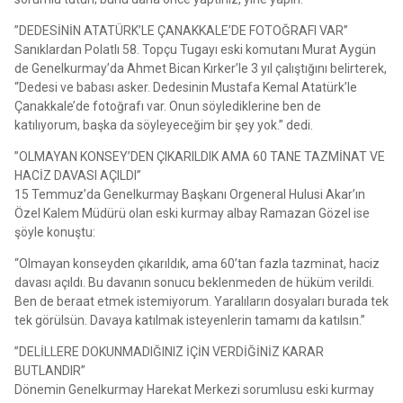
”DEDESİNİN ATATÜRK’LE ÇANAKKALE’DE FOTOĞRAFI VAR”
Sanıklardan Polatlı 58. Topçu Tugayı eski komutanı Murat Aygün
de Genelkurmay’da Ahmet Bican Kırker’le 3 yıl çalıştığını belirterek,
“Dedesi ve babası asker. Dedesinin Mustafa Kemal Atatürk’le
Çanakkale’de fotoğrafı var. Onun söylediklerine ben de
katılıyorum, başka da söyleyeceğim bir şey yok.” dedi.
”OLMAYAN KONSEY’DEN ÇIKARILDIK AMA 60 TANE TAZMİNAT VE
HACİZ DAVASI AÇILDI”
15 Temmuz’da Genelkurmay Başkanı Orgeneral Hulusi Akar’ın
Özel Kalem Müdürü olan eski kurmay albay Ramazan Gözel ise
şöyle konuştu:
“Olmayan konseyden çıkarıldık, ama 60’tan fazla tazminat, haciz
davası açıldı. Bu davanın sonucu beklenmeden de hüküm verildi.
Ben de beraat etmek istemiyorum. Yaralıların dosyaları burada tek
tek görülsün. Davaya katılmak isteyenlerin tamamı da katılsın.”
”DELİLLERE DOKUNMADIĞINIZ İÇİN VERDİĞİNİZ KARAR
BUTLANDIR”
Dönemin Genelkurmay Harekat Merkezi sorumlusu eski kurmay