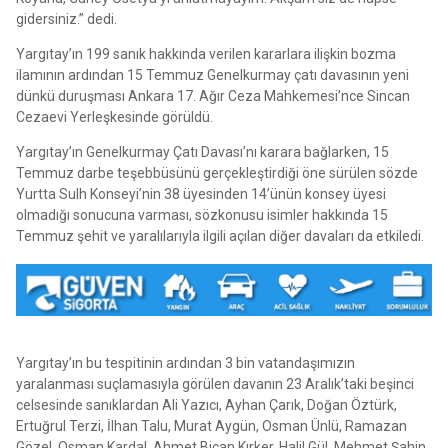
gidersiniz.” dedi.
Yargıtay’ın 199 sanık hakkında verilen kararlara ilişkin bozma
ilamının ardından 15 Temmuz Genelkurmay çatı davasının yeni
dünkü duruşması Ankara 17. Ağır Ceza Mahkemesi’nce Sincan
Cezaevi Yerleşkesinde görüldü.
Yargıtay’ın Genelkurmay Çatı Davası’nı karara bağlarken, 15
Temmuz darbe teşebbüsünü gerçekleştirdiği öne sürülen sözde
Yurtta Sulh Konseyi’nin 38 üyesinden 14’ünün konsey üyesi
olmadığı sonucuna varması, sözkonusu isimler hakkında 15
Temmuz şehit ve yaralılarıyla ilgili açılan diğer davaları da etkiledi.
Yargıtay’ın bu tespitinin ardından 3 bin vatandaşımızın
yaralanması suçlamasıyla görülen davanın 23 Aralık’taki beşinci
celsesinde sanıklardan Ali Yazıcı, Ayhan Çarık, Doğan Öztürk,
Ertuğrul Terzi, İlhan Talu, Murat Aygün, Osman Ünlü, Ramazan
Gözel, Osman Kardal, Ahmet Bican Kırker, Halil Gül, Mehmet Şahin,