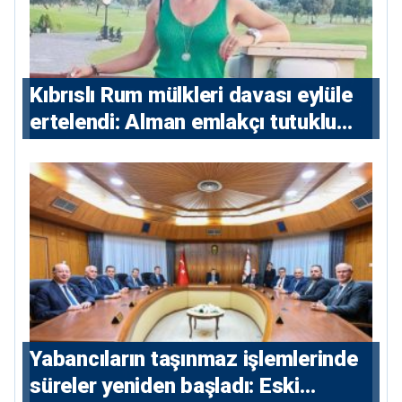
Kıbrıslı Rum mülkleri davası eylüle
ertelendi: Alman emlakçı tutuklu
kalacak
Yabancıların taşınmaz işlemlerinde
süreler yeniden başladı: Eski