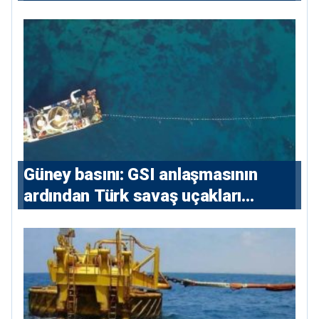
sözleşmelere 6, teslim edilen
konutlara 36 ay
Güney basını: ⁠GSI anlaşmasının
ardından Türk savaş uçakları
yeniden Ege’de