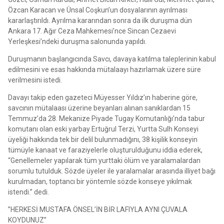
Özcan Karacan ve Ünsal Coşkun’un dosyalarının ayrılması
kararlaştırıldı. Ayrılma kararından sonra da ilk duruşma dün
Ankara 17. Ağır Ceza Mahkemesi’nce Sincan Cezaevi
Yerleşkesi’ndeki duruşma salonunda yapıldı.
Duruşmanın başlangıcında Savcı, davaya katılma taleplerinin kabul
edilmesini ve esas hakkında mütalaayı hazırlamak üzere süre
verilmesini istedi.
Davayı takip eden gazeteci Müyesser Yıldız’ın haberine göre,
savcının mütalaası üzerine beyanları alınan sanıklardan 15
Temmuz’da 28. Mekanize Piyade Tugay Komutanlığı’nda tabur
komutanı olan eski yarbay Ertuğrul Terzi, Yurtta Sulh Konseyi
üyeliği hakkında tek bir delil bulunmadığını, 38 kişilik konseyin
tümüyle kanaat ve faraziyelerle oluşturulduğunu iddia ederek,
“Genellemeler yapılarak tüm yurttaki ölüm ve yaralamalardan
sorumlu tutulduk. Sözde üyeler ile yaralamalar arasında illiyet bağı
kurulmadan, toptancı bir yöntemle sözde konseye yıkılmak
istendi.” dedi.
”HERKESİ MUSTAFA ÖNSEL’İN BİR LAFIYLA AYNI ÇUVALA
KOYDUNUZ”