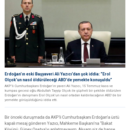
Erdoğan’ın eski Başyaveri Ali Yazıcı’dan şok iddia: ”Erol
Olçok’un nasıl öldürüleceği ABD’de yemekte konuşuldu”
AKP’li Cumhurbaşkanı Erdoğan’ın yaveri Ali Yazıcı, 15 Temmuz kaos ve
kumpas gecesi oğlu Abdullah Tayyip Olçok ile şüpheli bir şekilde öldürülen
Erdoğan’ın danışmanı Erol Olçok’un nasıl ortadan kaldırılacağının ABD’de bir
yemekte görüşüldüğünü iddia etti.
Bir önceki duruşmada da AKP’li Cumhurbaşkanı Erdoğan’a üstü
kapalı mesaj gönderen Yazıcı, Mahkeme Başkanı’na ‘‘Bakat
Köyünü, Güney Osetya’yı anlatmayayım. Akşam siz de hapse