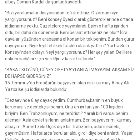
albay Osman Kardal da şunları kaydetti:
“Bizi yaralamalar dosyasından tefrik ettiniz. O zaman niye
yargılıyorsunuz? Beni konsey üyesi olarak gösterdiklerinde ortada
iddianame yoktu. Gazetelerde yayımlandı. Eşim o hafta işinden
oldu, bir daha da dönemedi. Beni beraat ettirseniz ne olur? İcra
davaları yüzünden arabasına el konan bir tek benim. Bundan gurur
duyuyorum. Niye 6 yıl tehlikeli tutuklu olarak yattım? Yurtta Sulh
Konseyi’nden dolayı. Neyi yargılıyorsunuz? Her şey yalan. Delillere
dokunmadığınız için verdiğiniz karar butlandır.”
”BAKAT KÖYÜNÜ, GÜNEY OSETYA’YI ANLATMAYAYIM. AKŞAM SİZ
DE HAPSE GİDERSİNİZ”
15 Temmuz’da Erdoğan’ın başyaveri olan eski kurmay Albay Ali
Yazıcı ise şu iddialarda bulundu:
“Cezaevinde 6 ay dayak yedim. Cumhurbaşkanının en büyük
koruması ve destekçisi benim. Onu en iyi tanıyan 100 kişiden
biriyim. Ben Trabzonluyum, ne teröristi? Yaralı biri varsa, benim
ailemdir. Asla devlet sırlarını anlatmam. Ben başyaverim, kurmay
albayım. Ahmet zeki Üçok diye bir Trabzonlu, adam ecnebi,
gayrimüslim. Haftalarca ‘soruları aldı, girdi’ diye beni anlattı. Yaşar
Güler’in dünürü beni özel seçip genel sekreter yaptı. Beni Reis