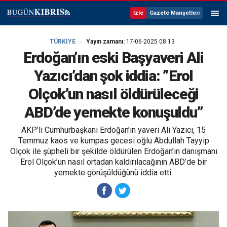
İzle
Gazete Manşetleri
TÜRKİYE
Yayın zamanı:
17-06-2025 08:13
Erdoğan’ın eski Başyaveri Ali
Yazıcı’dan şok iddia: ”Erol
Olçok’un nasıl öldürüleceği
ABD’de yemekte konuşuldu”
AKP’li Cumhurbaşkanı Erdoğan’ın yaveri Ali Yazıcı, 15
Temmuz kaos ve kumpas gecesi oğlu Abdullah Tayyip
Olçok ile şüpheli bir şekilde öldürülen Erdoğan’ın danışmanı
Erol Olçok’un nasıl ortadan kaldırılacağının ABD’de bir
yemekte görüşüldüğünü iddia etti.