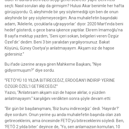
seçti. Nasıl soruları alıp da girmişim? Hulusi Akar benimle her hafta
görüşüyordu. O, aleyhimde bir şey söylemediği için ben de onun
aleyhinde bir şey söylemeyeceğim. Ana muhalefetin başındaki
adam, ‘Ailelerle, çocuklarla uğraşıyorlar.’ diyor. 2020 Mart’ında beni
hedef gösterdi, o gece bana işkence yaptılar. Ekrem İmamoğlu’na
8 sayfa mektup yazdım, ‘Seni içeri sokan, belgeleri veren Özgür
Özel’dir.’ dedim. Beni 3 bin yaralıdan yargılıyorsunuz. Bakat
Köyünü, Güney Osetya’yı anlatmayayım. Akşam siz de hapse
gidersiniz.”
Bu ifade üzerine araya giren Mahkeme Başkanı, “Niye
gidiyormuşum?” diye sordu.
”FETÖ’YÜ 10 YILDA BİTİRECEĞİZ, ERDOĞAN’I İNDİRİP YERİNE
ÖZGÜR ÖZEL’İ GETİRECEĞİZ”
Yazıcı, “Anlatırsam akşam sizi de hapse alırlar, o yüzden
anlatmayayım.” karşılığını verdikten sonra şöyle devam etti:
“Bir gün bir başdanışmanı, ‘Biz bunu indireceğiz.’ dedi. ‘Hayırdır?’
diye sordum. Onun yerine şu anda muhalefetin başında olan zatı
getireceklerini, ama öncesinde FETÖ’yü bitireceklerini söyledi. Ben,
‘FETÖ 2 yılda biter.’ deyince de, ‘Yo, sen anlamazsın komutan; 10