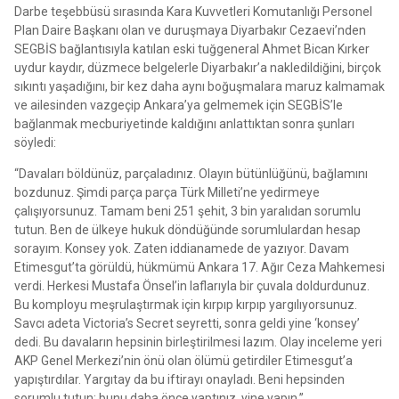
Darbe teşebbüsü sırasında Kara Kuvvetleri Komutanlığı Personel
Plan Daire Başkanı olan ve duruşmaya Diyarbakır Cezaevi’nden
SEGBİS bağlantısıyla katılan eski tuğgeneral Ahmet Bican Kırker
uydur kaydır, düzmece belgelerle Diyarbakır’a nakledildiğini, birçok
sıkıntı yaşadığını, bir kez daha aynı boğuşmalara maruz kalmamak
ve ailesinden vazgeçip Ankara’ya gelmemek için SEGBİS’le
bağlanmak mecburiyetinde kaldığını anlattıktan sonra şunları
söyledi:
“Davaları böldünüz, parçaladınız. Olayın bütünlüğünü, bağlamını
bozdunuz. Şimdi parça parça Türk Milleti’ne yedirmeye
çalışıyorsunuz. Tamam beni 251 şehit, 3 bin yaralıdan sorumlu
tutun. Ben de ülkeye hukuk döndüğünde sorumlulardan hesap
sorayım. Konsey yok. Zaten iddianamede de yazıyor. Davam
Etimesgut’ta görüldü, hükmümü Ankara 17. Ağır Ceza Mahkemesi
verdi. Herkesi Mustafa Önsel’in laflarıyla bir çuvala doldurdunuz.
Bu komployu meşrulaştırmak için kırpıp kırpıp yargılıyorsunuz.
Savcı adeta Victoria’s Secret seyretti, sonra geldi yine ‘konsey’
dedi. Bu davaların hepsinin birleştirilmesi lazım. Olay inceleme yeri
AKP Genel Merkezi’nin önü olan ölümü getirdiler Etimesgut’a
yapıştırdılar. Yargıtay da bu iftirayı onayladı. Beni hepsinden
sorumlu tutun; bunu daha önce yaptınız, yine yapın.”