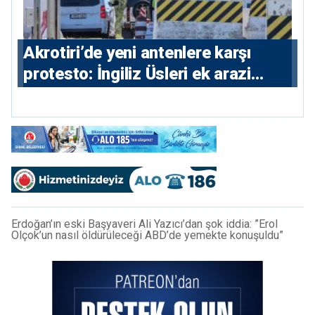
⁠Akrotiri’de yeni antenlere karşı
protesto: İngiliz Üsleri ek arazi
istiyor
Erdoğan’ın eski Başyaveri Ali Yazıcı’dan şok iddia: ”Erol
Olçok’un nasıl öldürüleceği ABD’de yemekte konuşuldu”