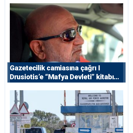
Gazetecilik camiasına çağrı I
⁠Drusiotis’e “Mafya Devleti” kitabı
nedeniyle ikinci ceza soruşturması