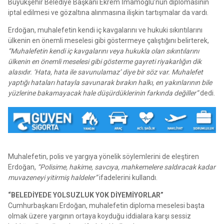
Büyükşehir Belediye Başkanı Ekrem İmamoğlu’nun diplomasının
iptal edilmesi ve gözaltına alınmasına ilişkin tartışmalar da vardı.
Erdoğan, muhalefetin kendi iç kavgalarını ve hukuki sıkıntılarını
ülkenin en önemli meselesi gibi göstermeye çalıştığını belirterek,
“Muhalefetin kendi iç kavgalarını veya hukukla olan sıkıntılarını
ülkenin en önemli meselesi gibi gösterme gayreti riyakarlığın dik
alasıdır. ‘Hata, hata ile savunulamaz’ diye bir söz var. Muhalefet
yaptığı hataları hatayla savunarak bırakın halkı, en yakınlarının bile
yüzlerine bakamayacak hale düşürdüklerinin farkında değiller”
dedi.
Muhalefetin, polis ve yargıya yönelik söylemlerini de eleştiren
Erdoğan,
“Polisime, hakime, savcıya, mahkemelere saldıracak kadar
muvazeneyi yitirmiş haldeler”
ifadelerini kullandı.
“BELEDİYEDE YOLSUZLUK YOK DİYEMİYORLAR”
Cumhurbaşkanı Erdoğan, muhalefetin diploma meselesi başta
olmak üzere yargının ortaya koyduğu iddialara karşı sessiz