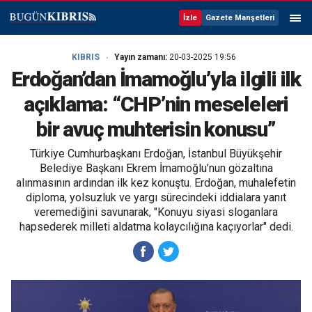
İzle
Gazete Manşetleri
KIBRIS
Yayın zamanı:
20-03-2025 19:56
Erdoğan’dan İmamoğlu’yla ilgili ilk
açıklama: “CHP’nin meseleleri
bir avuç muhterisin konusu”
Türkiye Cumhurbaşkanı Erdoğan, İstanbul Büyükşehir
Belediye Başkanı Ekrem İmamoğlu’nun gözaltına
alınmasının ardından ilk kez konuştu. Erdoğan, muhalefetin
diploma, yolsuzluk ve yargı sürecindeki iddialara yanıt
veremediğini savunarak, "Konuyu siyasi sloganlara
hapsederek milleti aldatma kolaycılığına kaçıyorlar" dedi.