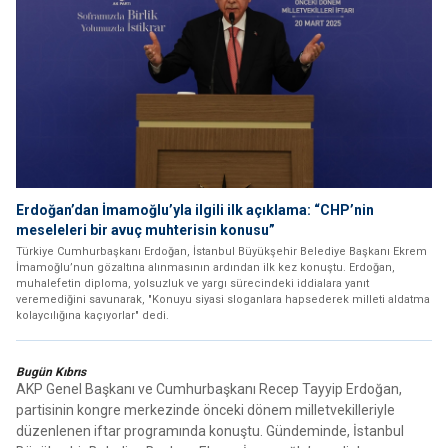
Erdoğan’dan İmamoğlu’yla ilgili ilk açıklama: “CHP’nin
meseleleri bir avuç muhterisin konusu”
Türkiye Cumhurbaşkanı Erdoğan, İstanbul Büyükşehir Belediye Başkanı Ekrem
İmamoğlu’nun gözaltına alınmasının ardından ilk kez konuştu. Erdoğan,
muhalefetin diploma, yolsuzluk ve yargı sürecindeki iddialara yanıt
veremediğini savunarak, "Konuyu siyasi sloganlara hapsederek milleti aldatma
kolaycılığına kaçıyorlar" dedi.
Bugün Kıbrıs
AKP Genel Başkanı ve Cumhurbaşkanı Recep Tayyip Erdoğan,
partisinin kongre merkezinde önceki dönem milletvekilleriyle
düzenlenen iftar programında konuştu. Gündeminde, İstanbul