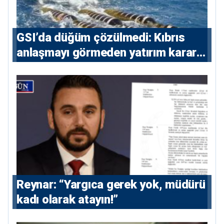
GSI’da düğüm çözülmedi: Kıbrıs
anlaşmayı görmeden yatırım kararı
vermeyecek
Reynar: “Yargıca gerek yok, müdürü
kadı olarak atayın!”