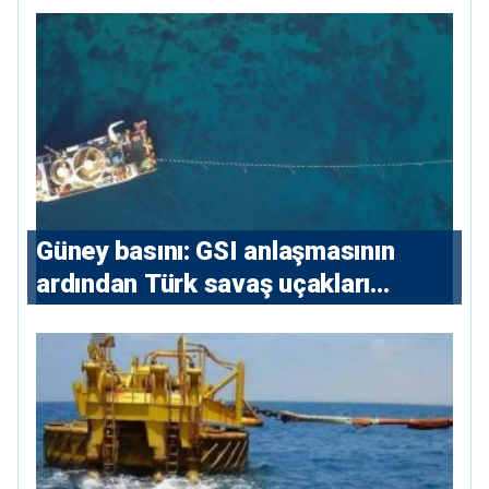
konutlara 36 ay
Güney basını: ⁠GSI anlaşmasının
ardından Türk savaş uçakları
yeniden Ege’de