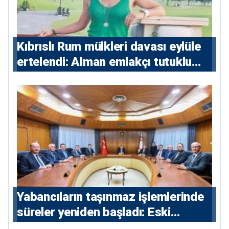
Kıbrıslı Rum mülkleri davası eylüle
ertelendi: Alman emlakçı tutuklu
kalacak
Yabancıların taşınmaz işlemlerinde
süreler yeniden başladı: Eski
sözleşmelere 6, teslim edilen