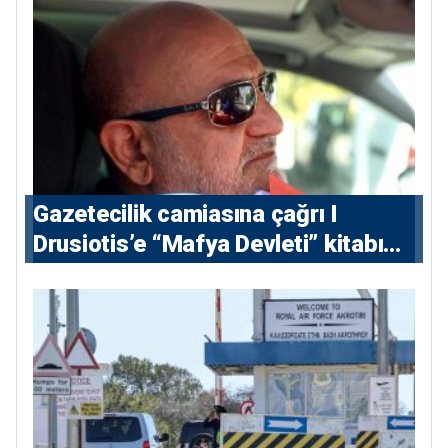
Gazetecilik camiasına çağrı I
⁠Drusiotis’e “Mafya Devleti” kitabı
nedeniyle ikinci ceza soruşturması