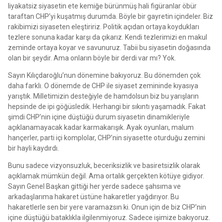
liyakatsiz siyasetin ete kemiğe bürünmüş hali figüranlar öbür
taraftan CHP’yi kuşatmış durumda. Böyle bir gayretin içindeler. Biz
rakibimizi siyaseten eleştiririz. Politik açıdan ortaya koydukları
tezlere sonuna kadar karşı da çıkarız. Kendi tezlerimizi en makul
zeminde ortaya koyar ve savunuruz. Tabii bu siyasetin doğasında
olan bir şeydir. Ama onların böyle bir derdi var mı? Yok.
Sayın Kılıçdaroğlu’nun dönemine bakıyoruz. Bu dönemden çok
daha farklı. O dönemde de CHP ile siyaset zemininde kıyasıya
yarıştık. Milletimizin desteğiyle de hamdolsun biz bu yarışların
hepsinde de ipi göğüsledik. Herhangi bir sıkıntı yaşamadık. Fakat
şimdi CHP’nin içine düştüğü durum siyasetin dinamikleriyle
açıklanamayacak kadar karmakarışık. Ayak oyunları, malum
hançerler, parti içi komplolar, CHP’nin siyasette oturduğu zemini
bir hayli kaydırdı.
Bunu sadece vizyonsuzluk, beceriksizlik ve basiretsizlik olarak
açıklamak mümkün değil. Ama ortalık gerçekten kötüye gidiyor.
Sayın Genel Başkan gittiği her yerde sadece şahsıma ve
arkadaşlarıma hakaret üstüne hakaretler yağdırıyor. Bu
hakaretlerle sen bir yere varamazsın ki. Onun için de biz CHP’nin
içine düştüğü bataklıkla ilgilenmiyoruz. Sadece işimize bakıyoruz.