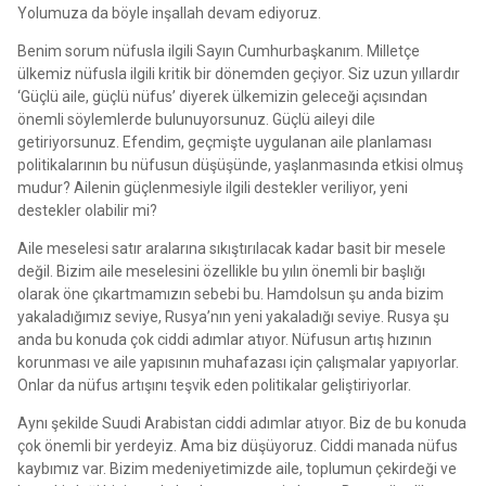
Yolumuza da böyle inşallah devam ediyoruz.
Benim sorum nüfusla ilgili Sayın Cumhurbaşkanım. Milletçe
ülkemiz nüfusla ilgili kritik bir dönemden geçiyor. Siz uzun yıllardır
‘Güçlü aile, güçlü nüfus’ diyerek ülkemizin geleceği açısından
önemli söylemlerde bulunuyorsunuz. Güçlü aileyi dile
getiriyorsunuz. Efendim, geçmişte uygulanan aile planlaması
politikalarının bu nüfusun düşüşünde, yaşlanmasında etkisi olmuş
mudur? Ailenin güçlenmesiyle ilgili destekler veriliyor, yeni
destekler olabilir mi?
Aile meselesi satır aralarına sıkıştırılacak kadar basit bir mesele
değil. Bizim aile meselesini özellikle bu yılın önemli bir başlığı
olarak öne çıkartmamızın sebebi bu. Hamdolsun şu anda bizim
yakaladığımız seviye, Rusya’nın yeni yakaladığı seviye. Rusya şu
anda bu konuda çok ciddi adımlar atıyor. Nüfusun artış hızının
korunması ve aile yapısının muhafazası için çalışmalar yapıyorlar.
Onlar da nüfus artışını teşvik eden politikalar geliştiriyorlar.
Aynı şekilde Suudi Arabistan ciddi adımlar atıyor. Biz de bu konuda
çok önemli bir yerdeyiz. Ama biz düşüyoruz. Ciddi manada nüfus
kaybımız var. Bizim medeniyetimizde aile, toplumun çekirdeği ve