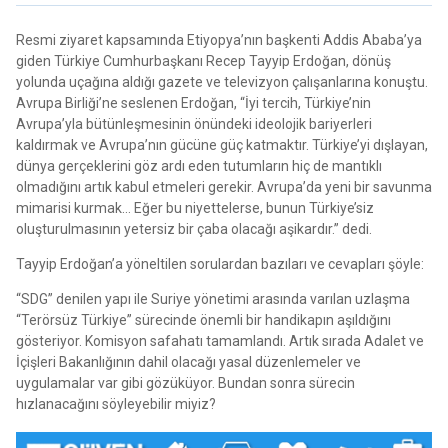
Resmi ziyaret kapsamında Etiyopya’nın başkenti Addis Ababa’ya
giden Türkiye Cumhurbaşkanı Recep Tayyip Erdoğan, dönüş
yolunda uçağına aldığı gazete ve televizyon çalışanlarına konuştu.
Avrupa Birliği’ne seslenen Erdoğan, “İyi tercih, Türkiye’nin
Avrupa’yla bütünleşmesinin önündeki ideolojik bariyerleri
kaldırmak ve Avrupa’nın gücüne güç katmaktır. Türkiye’yi dışlayan,
dünya gerçeklerini göz ardı eden tutumların hiç de mantıklı
olmadığını artık kabul etmeleri gerekir. Avrupa’da yeni bir savunma
mimarisi kurmak… Eğer bu niyettelerse, bunun Türkiye’siz
oluşturulmasının yetersiz bir çaba olacağı aşikardır.” dedi.
Tayyip Erdoğan’a yöneltilen sorulardan bazıları ve cevapları şöyle:
“SDG” denilen yapı ile Suriye yönetimi arasında varılan uzlaşma
“Terörsüz Türkiye” sürecinde önemli bir handikapın aşıldığını
gösteriyor. Komisyon safahatı tamamlandı. Artık sırada Adalet ve
İçişleri Bakanlığının dahil olacağı yasal düzenlemeler ve
uygulamalar var gibi gözüküyor. Bundan sonra sürecin
hızlanacağını söyleyebilir miyiz?