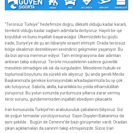
“Terörsüz Türkiye” hedefimize doğru, dikkatli olduğu kadar kararlı,
temkinli olduğu kadar sağlam adımlarla ilerliyoruz. Hayırlı bir işe
koyulduk ve bunu inşallah başaracağız. Ülkemizdeki bu güçlü
irade, Suriye’ye de şu an itibariyle sirayet etmiştir. Orada terörsüz
bölge idealimizi destekleyen sevindirici gelişmeler yaşanıyor. Bu
da bizi ayrıca memnun ediyor. Tam entegrasyona dair adımları
anbean takip ediyoruz. Terörle mücadelenin sadece güvenlik
meselesi olmadığını sık sık da vurguladım. Meselenin hukuki ve
toplumsal boyutunu da sürekli ele alıyoruz. Şu anda gerek Meclis
Başkanımızla gerekse komisyondaki arkadaşlarımızla bu işi çok
sıkı tutuyoruz. Sabırla, akılla, kararlılıkla bu yolda elhamdülillah
yürüyoruz. Bu yolun sonunda yurdumuza yıllarca zarar vermiş
terör sorunu, gündemimizden inşallah ebediyen çıkacaktır.
İran konusunda Türkiye’nin arabuluculuk çabalarını biliyoruz. Siz
de yoğun temaslar yürütüyorsunuz. Sayın Dışişleri Bakanımız da
aynı şekilde… Bugün de Cenevre’de bazı görüşmeler vardı. Oradan
çıkan açıklamaları da sanırım takip etmişsinizdir. Sizce İran