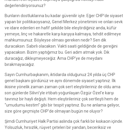
değerlendiriyorsunuz?
Bunların dostluklarına bu kadar güvenilir işte. Eğer CHP’de siyaset
yapan bir politikacıysanız, Genel Merkez yönetimini ve onları sevk
ve idare edenleri en hafif şekilde bile eleştirdiğiniz anda, küfür
yemeye, linç ve hakaretle karşı karşıya kalmaya, tehdit edilmeye
mahkumsunuz. Böyleyse olması gereken nedir? Sen dik
duracaksın. Sabırlı olacaksın. Vakti saati geldiğinde de gereğini
yapacaksın. Bizim yaptığımız bu. Geri adım atmak yok. Dik
duracağız, dikleşmeyeceğiz. Ama CHP’ye de meydanı
bırakmayacağız.
Sayın Cumhurbaşkanım, iktidarda olduğunuz 24 yılda üç CHP
genel başkanı gördünüz ve aynı dönemde siyaset yaptınız. İlk
ikisine yönelik zaman zaman çok sert eleştirileriniz de oldu ama
son günlerde Silivri’yle irtibatı yoğunlaşan Özgür Özel’e karşı
tavrınız bir hayli değişti. Hem eleştirileriniz çok sertleşti hem de
“umudumu kestim” gibi bir tespit yaptınız. Bu ne anlama geliyor,
size göre geçmişte CHP’de olmayan bugün ne oluyor?
Şimdi Cumhuriyet Halk Partisi aslında çok farklı bir kıskacın içinde.
Yolsuzluk, hırsızlık, rüşvet çeteleri bir yandan, beceriksiz ve