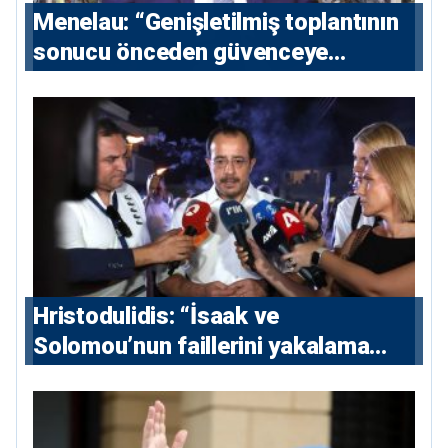
Menelau: “Genişletilmiş toplantının
sonucu önceden güvenceye
alınmalı”
Hristodulidis: “İsaak ve
Solomou’nun faillerini yakalama
çabaları yoğunlaştırılacak; 13 ulusal
ve 5 uluslararası tutuklama emri
çıkarıldı”