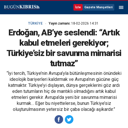
İzle
Gazete Manşetleri
TÜRKİYE
Yayın zamanı:
18-02-2026 14:31
Erdoğan, AB’ye seslendi: “Artık
kabul etmeleri gerekiyor;
Türkiye’siz bir savunma mimarisi
tutmaz”
“İyi tercih, Türkiye’nin Avrupa’yla bütünleşmesinin önündeki
ideolojik bariyerleri kaldırmak ve Avrupa’nın gücüne güç
katmaktır. Türkiye’yi dışlayan, dünya gerçeklerini göz ardı
eden tutumların hiç de mantıklı olmadığını artık kabul
etmeleri gerekir. Avrupa’da yeni bir savunma mimarisi
kurmak… Eğer bu niyettelerse, bunun Türkiye’siz
oluşturulmasının yetersiz bir çaba olacağı aşikardır.”