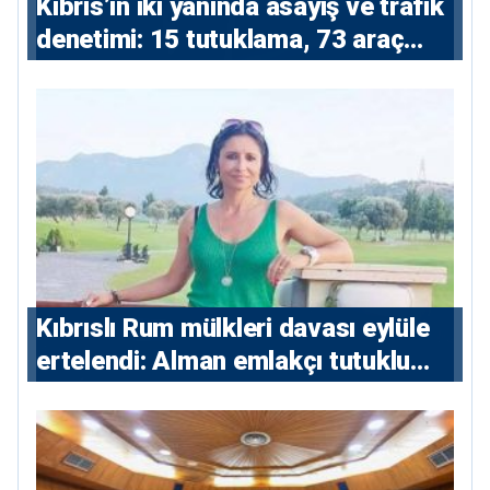
Kıbrıs’ın iki yanında asayiş ve trafik
denetimi: 15 tutuklama, 73 araç
trafikten men
Kıbrıslı Rum mülkleri davası eylüle
ertelendi: Alman emlakçı tutuklu
kalacak