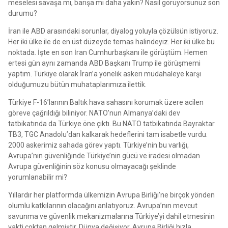
meselesi savaşa mı, barışa mı daha yakın? Nasıl görüyorsunuz son
durumu?
İran ile ABD arasındaki sorunlar, diyalog yoluyla çözülsün istiyoruz.
Her iki ülke ile de en üst düzeyde temas halindeyiz. Her iki ülke bu
noktada. İşte en son İran Cumhurbaşkanı ile görüştüm. Hemen
ertesi gün aynı zamanda ABD Başkanı Trump ile görüşmemi
yaptım. Türkiye olarak İran’a yönelik askeri müdahaleye karşı
olduğumuzu bütün muhataplarımıza ilettik.
Türkiye F-16’larının Baltık hava sahasını korumak üzere acilen
göreve çağrıldığı biliniyor. NATO’nun Almanya’daki dev
tatbikatında da Türkiye öne çıktı. Bu NATO tatbikatında Bayraktar
TB3, TGC Anadolu’dan kalkarak hedeflerini tam isabetle vurdu.
2000 askerimiz sahada görev yaptı. Türkiye’nin bu varlığı,
Avrupa’nın güvenliğinde Türkiye’nin gücü ve iradesi olmadan
Avrupa güvenliğinin söz konusu olmayacağı şeklinde
yorumlanabilir mi?
Yıllardır her platformda ülkemizin Avrupa Birliği’ne birçok yönden
olumlu katkılarının olacağını anlatıyoruz. Avrupa’nın mevcut
savunma ve güvenlik mekanizmalarına Türkiye’yi dahil etmesinin
vakti çoktan gelmiştir. Dünya değişiyor, Avrupa Birliği hızla