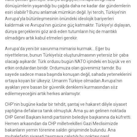
dönüşümlerin yaşandığı bu çağda daha ne kadar dar gündemlerin
esiri olabilir? Bunu anlamak mümkün değil. İyi tercih, Türkiye’nin
Avrupa’yla bütünleşmesinin önündeki ideolojik bariyerleri
kaldırmak ve Avrupa’nın gücüne güç katmaktır. Türkiye’yi dışlayan,
dünya gerçeklerini göz ardı eden tutumların hiç de mantıklı
olmadığını artık kabul etmeleri gerekir.
Avrupa’da yeni bir savunma mimarisi kurmak… Eğer bu
niyettelerse, bunun Türkiye’siz oluşturulmasının yetersiz bir çaba
olacağı aşikardır. Türk ordusu bugün NATO içindeki en büyük ve en
etkin ordulardan biridir. Ordumuza olan güvenimiz tamdır. Bu
sayede sadece masa başında konuşan değil, sahada yeteneklerini
ortaya koyan bir ülkeyiz. Umarım Türkiye olmadan Avrupa’nın
ayakları yere basan bir güvenlik denklemi kurmasından söz
edilemeyeceğini artık herkes anlamıştır.
CHP’nin bugüne kadar bir tehdit, şantaj ve hakaret diliyle siyaset
yaptığına defalarca tanık olmuştuk. Ama şu an gelinen noktada
CHP Genel Başkanı kendi partisinin belediye başkanına da küfretti.
Hemen arkasından da CHP milletvekilleri Gazi Meclisimizde
bakanların yemin törenine saldırı girişiminde bulundu. Ana
muhalefetin siyaseti taşımaya çalıştığı bu noktayı nasıl