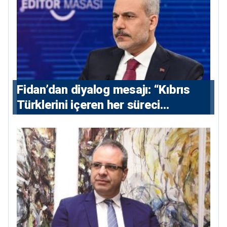
Fidan’dan diyalog mesajı: “Kıbrıs
Türklerini içeren her süreci
destekliyoruz”