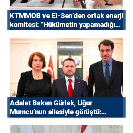
KTMMOB ve El-Sen’den ortak enerji
komitesi: “Hükümetin yapamadığını
yapacak”
Adalet Bakan Gürlek, Uğur
Mumcu’nun ailesiyle görüştü:
“Karanlıkta kalan bazı olaylar var,
devlet isterse her olayı ortaya