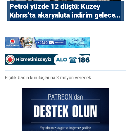
Petrol yüzde 12 düştü: Kuzey
Kıbrıs’ta akaryakıta indirim gelecek
mi?
Elçilik basın kuruluşlarına 3 milyon verecek