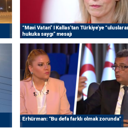
“Mavi Vatan” I Kallas’tan Türkiye’ye “uluslara
hukuka saygı” mesajı
Erhürman: “Bu defa farklı olmak zorunda”