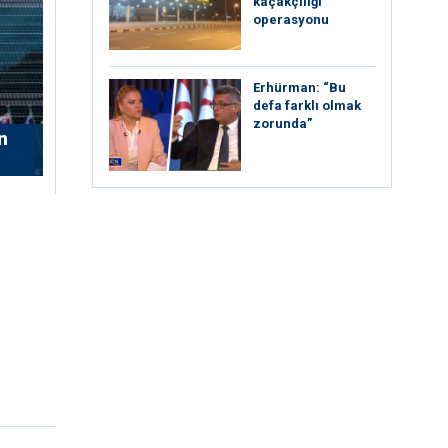
kaçakçılığı
operasyonu
Erhürman: “Bu
defa farklı olmak
zorunda”
n