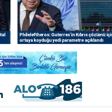
tal
Phileleftheros: Guterres’in Kıbrıs çözümü içi
ortaya koyduğu yedi parametre açıklandı