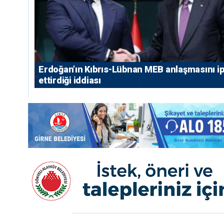
Erdoğan’ın Kıbrıs-Lübnan MEB anlaşmasını ip
ettirdiği iddiası