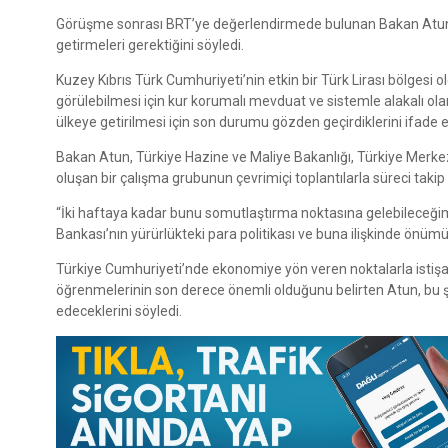
Görüşme sonrası BRT’ye değerlendirmede bulunan Bakan Atun, 
getirmeleri gerektiğini söyledi.
Kuzey Kıbrıs Türk Cumhuriyeti’nin etkin bir Türk Lirası bölgesi
görülebilmesi için kur korumalı mevduat ve sistemle alakalı olara
ülkeye getirilmesi için son durumu gözden geçirdiklerini ifade et
Bakan Atun, Türkiye Hazine ve Maliye Bakanlığı, Türkiye Merke
oluşan bir çalışma grubunun çevrimiçi toplantılarla süreci takip
“İki haftaya kadar bunu somutlaştırma noktasına gelebileceğ
Bankası’nın yürürlükteki para politikası ve buna ilişkinde önüm
Türkiye Cumhuriyeti’nde ekonomiye yön veren noktalarla istişare
öğrenmelerinin son derece önemli olduğunu belirten Atun, bu ş
edeceklerini söyledi.