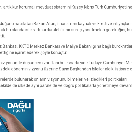
artık kur korumalı mevduat sistemini Kuzey Kıbrıs Türk Cumhuriyeti’n
 olduğunu hatırlatan Bakan Atun, finansman kaynak ve kredi ve ihtiyaçları
k bu alanda istikrarlı sürdürülebilir bir süreç yönetmeleri gerektiğini, b
ti.
z Bankası, KKTC Merkez Bankası ve Maliye Bakanlığı’na bağlı bürokratl
 ettiğine işaret ederek şöyle konuştu:
imiz yönünde düşüncem var. Tabi bu esnada yine Türkiye Cumhuriyet M
üzdeki dönemin vizyonu üzerine Sayın Başkandan bilgiler aldık. İstişare e
lerde bulunarak onların vizyonunu bilmeleri ve izledikleri politikaları
ekilde de ülkede aynı paralelde ve doğru politikalarla yönetmeye deva