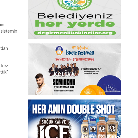
e
nın
u sistemin
ardan
erkez
ttik”
m