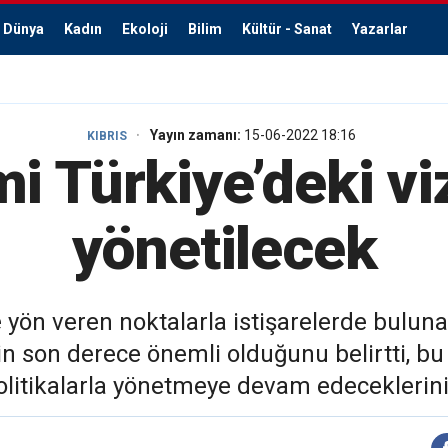
Dünya
Kadın
Ekoloji
Bilim
Kültür - Sanat
Yazarlar
Yayın zamanı:
15-06-2022 18:16
KIBRIS
 Türkiye’deki vi
yönetilecek
yön veren noktalarla istişarelerde buluna
nin son derece önemli olduğunu belirtti, b
litikalarla yönetmeye devam edeceklerini