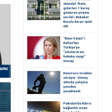
skandal: İhale,
giderleri 1 kuruş
gösteren şirkete
verildi | Rekabet
Kurulu kararı iptal
etti
“Mavi Vatan” I
Kallas’tan
Türkiye’ye
“uluslararası
hukuka saygı”
mesajı
nunu
Kavurucu sıcaklar
sürüyor: Güneş
altında çalışma
yeniden
yasaklandı
Pakistan’da Kıbrıs
bağlantılı insan