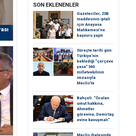
SON EKLENENLER
Gazeteciler, 23B
maddesinin iptali
için Anayasa
rası
Mahkemesi’ne
başvuru yaptı
Süreçte tarihi gün:
Türkiye’nin
beklediği “çerçeve
yasa” 360
milletvekilinin
imzasıyla
Meclis’te
Bahçeli: “Öcalan
umut hakkına,
Ahmetler
görevine, Demirtaş
evine kavuşmalı”
Meclis ihalesinde