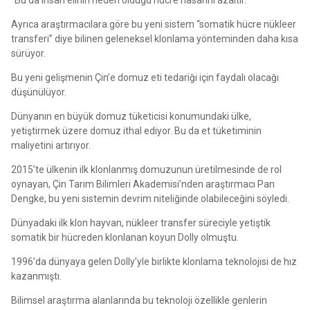
Ayrıca araştırmacılara göre bu yeni sistem “somatik hücre nükleer
transferi” diye bilinen geleneksel klonlama yönteminden daha kısa
sürüyor.
Bu yeni gelişmenin Çin’e domuz eti tedariği için faydalı olacağı
düşünülüyor.
Dünyanın en büyük domuz tüketicisi konumundaki ülke,
yetiştirmek üzere domuz ithal ediyor. Bu da et tüketiminin
maliyetini artırıyor.
2015’te ülkenin ilk klonlanmış domuzunun üretilmesinde de rol
oynayan, Çin Tarım Bilimleri Akademisi’nden araştırmacı Pan
Dengke, bu yeni sistemin devrim niteliğinde olabileceğini söyledi.
Dünyadaki ilk klon hayvan, nükleer transfer süreciyle yetiştik
somatik bir hücreden klonlanan koyun Dolly olmuştu.
1996’da dünyaya gelen Dolly’yle birlikte klonlama teknolojisi de hız
kazanmıştı.
Bilimsel araştırma alanlarında bu teknoloji özellikle genlerin