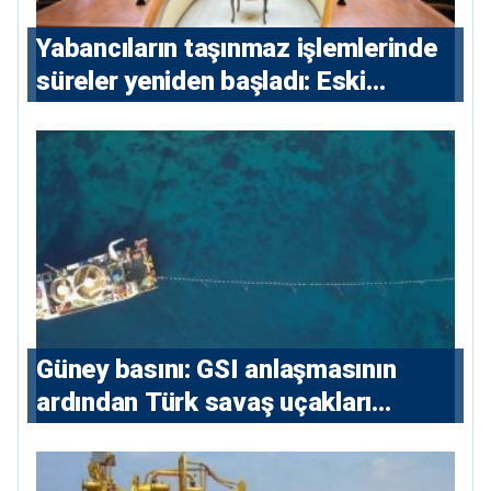
Yabancıların taşınmaz işlemlerinde
süreler yeniden başladı: Eski
sözleşmelere 6, teslim edilen
konutlara 36 ay
Güney basını: ⁠GSI anlaşmasının
ardından Türk savaş uçakları
yeniden Ege’de