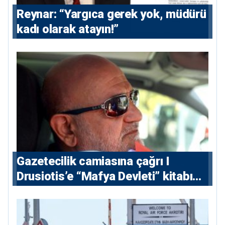
Reynar: “Yargıca gerek yok, müdürü
kadı olarak atayın!”
Gazetecilik camiasına çağrı I
⁠Drusiotis’e “Mafya Devleti” kitabı
nedeniyle ikinci ceza soruşturması