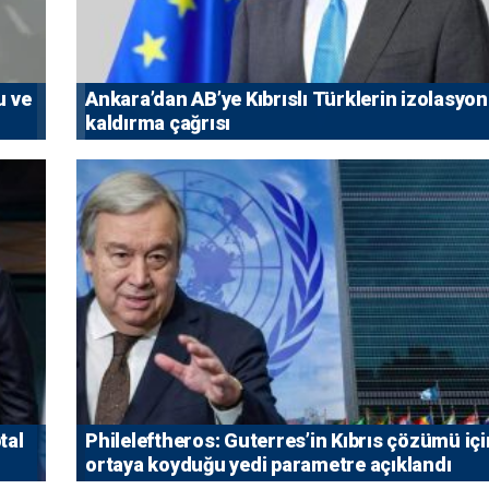
u ve
Ankara’dan AB’ye Kıbrıslı Türklerin izolasyo
kaldırma çağrısı
tal
Phileleftheros: Guterres’in Kıbrıs çözümü içi
ortaya koyduğu yedi parametre açıklandı