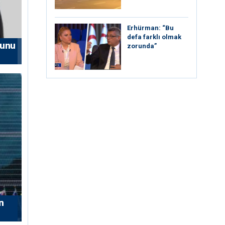
Erhürman: “Bu
defa farklı olmak
nunu
zorunda”
n