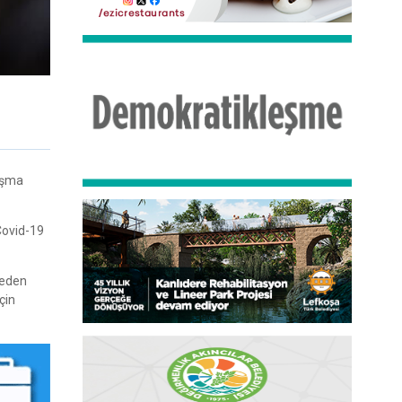
ışma
Covid-19
deden
çin