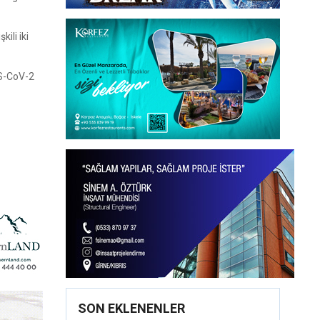
ili iki
RS-CoV-2
SON EKLENENLER