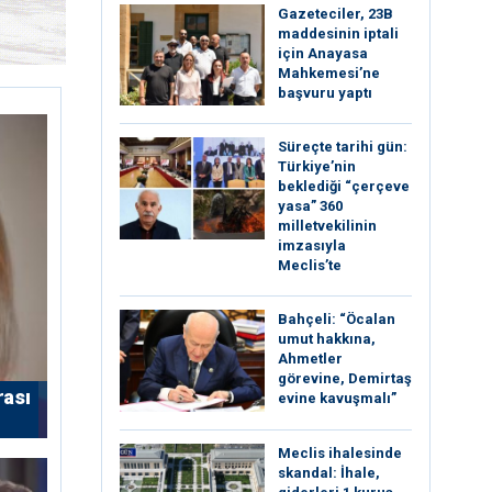
Gazeteciler, 23B
maddesinin iptali
için Anayasa
Mahkemesi’ne
başvuru yaptı
Süreçte tarihi gün:
Türkiye’nin
beklediği “çerçeve
yasa” 360
milletvekilinin
imzasıyla
Meclis’te
Bahçeli: “Öcalan
umut hakkına,
Ahmetler
görevine, Demirtaş
rası
evine kavuşmalı”
Meclis ihalesinde
skandal: İhale,