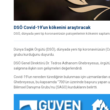
DSÖ Covid-19’un kökenini araştıracak
DSÖ, dünyada yeni tip koronavirüsün patojenlerinin kökenini sapt
Dünya Sağlık Örgütü (DSÖ), dünyada yeni tip koronavirüsün (C
grubu kurduğunu duyurdu.
DSÖ Genel Direktörü Dr. Tedros Adhanom Ghebreyesus, örgütün
salgınına ilişkin son gelişmeleri değerlendirdi.
Covid-19’un nereden türediğinin bulunması için uzmanlardan ol
Ghebreyesus, bu kapsamda “700’ün üzerinde başvuru yapan uzm
Bilimsel Danışma Grubu’nu (SAGO) kurduklarını belirtti.