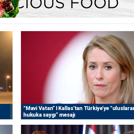
“Mavi Vatan” I Kallas’tan Türkiye’ye “uluslara
hukuka saygı” mesajı