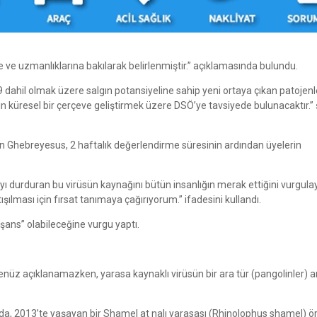
ve uzmanlıklarına bakılarak belirlenmiştir.” açıklamasında bulundu.
dahil olmak üzere salgın potansiyeline sahip yeni ortaya çıkan patojenl
n küresel bir çerçeve geliştirmek üzere DSÖ’ye tavsiyede bulunacaktır.” 
Ghebreyesus, 2 haftalık değerlendirme süresinin ardından üyelerin
ı durduran bu virüsün kaynağını bütün insanlığın merak ettiğini vurgula
şılması için fırsat tanımaya çağırıyorum.” ifadesini kullandı.
şans” olabileceğine vurgu yaptı.
nüz açıklanamazken, yarasa kaynaklı virüsün bir ara tür (pangolinler) ara
ında, 2013’te yaşayan bir Shamel at nalı yarasası (Rhinolophus shamel) 