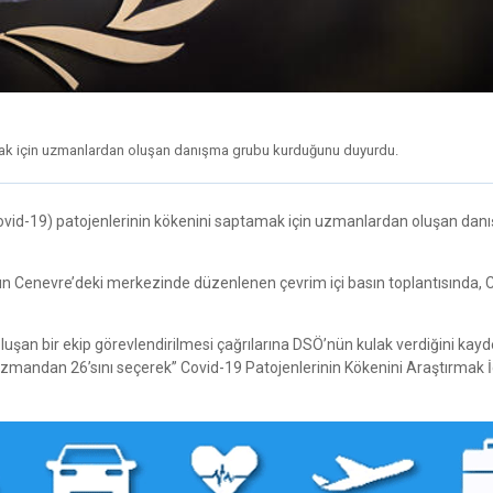
amak için uzmanlardan oluşan danışma grubu kurduğunu duyurdu.
ovid-19) patojenlerinin kökenini saptamak için uzmanlardan oluşan dan
 Cenevre’deki merkezinde düzenlenen çevrim içi basın toplantısında, 
uşan bir ekip görevlendirilmesi çağrılarına DSÖ’nün kulak verdiğini kay
andan 26’sını seçerek” Covid-19 Patojenlerinin Kökenini Araştırmak İ