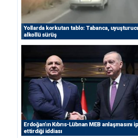
Yollarda korkutan tablo: Tabanca, uyuşturuc
alkollü sürüş
Erdoğan’ın Kıbrıs-Lübnan MEB anlaşmasını ip
ettirdiği iddiası