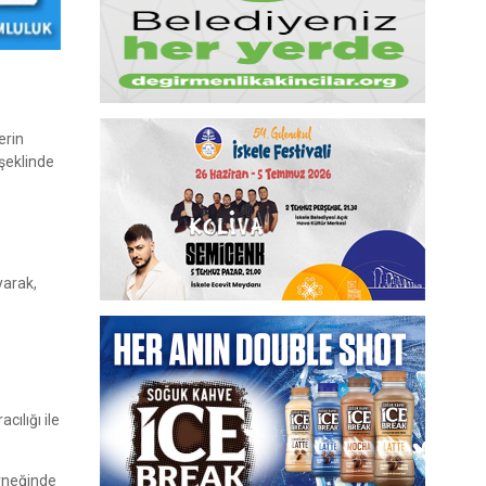
erin
şeklinde
yarak,
cılığı ile
örneğinde