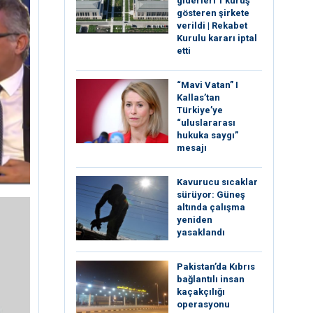
giderleri 1 kuruş
gösteren şirkete
verildi | Rekabet
Kurulu kararı iptal
etti
“Mavi Vatan” I
Kallas’tan
Türkiye’ye
“uluslararası
hukuka saygı”
mesajı
Kavurucu sıcaklar
sürüyor: Güneş
altında çalışma
yeniden
yasaklandı
Pakistan’da Kıbrıs
bağlantılı insan
kaçakçılığı
operasyonu