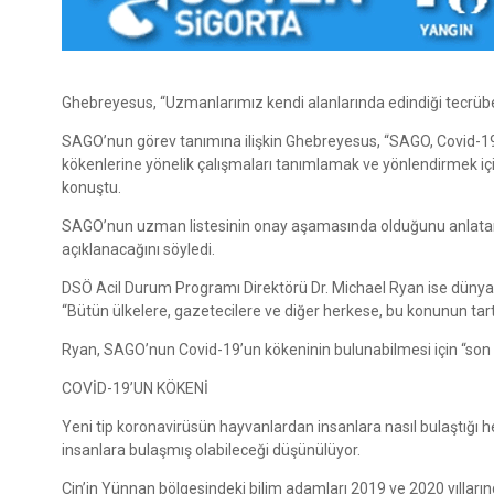
Ghebreyesus, “Uzmanlarımız kendi alanlarında edindiği tecrübe 
SAGO’nun görev tanımına ilişkin Ghebreyesus, “SAGO, Covid-19 
kökenlerine yönelik çalışmaları tanımlamak ve yönlendirmek içi
konuştu.
SAGO’nun uzman listesinin onay aşamasında olduğunu anlatan 
açıklanacağını söyledi.
DSÖ Acil Durum Programı Direktörü Dr. Michael Ryan ise dünyay
“Bütün ülkelere, gazetecilere ve diğer herkese, bu konunun tartı
Ryan, SAGO’nun Covid-19’un kökeninin bulunabilmesi için “son 
COVİD-19’UN KÖKENİ
Yeni tip koronavirüsün hayvanlardan insanlara nasıl bulaştığı he
insanlara bulaşmış olabileceği düşünülüyor.
Çin’in Yünnan bölgesindeki bilim adamları 2019 ve 2020 yıllar