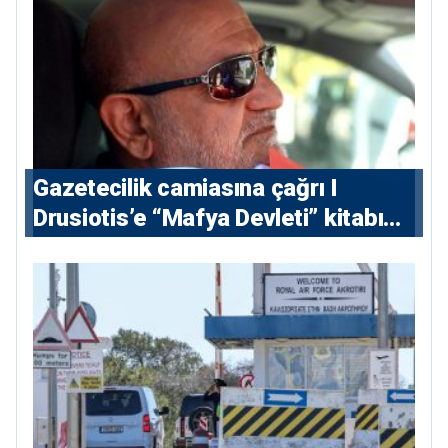
Gazetecilik camiasına çağrı I
⁠Drusiotis’e “Mafya Devleti” kitabı
nedeniyle ikinci ceza soruşturması