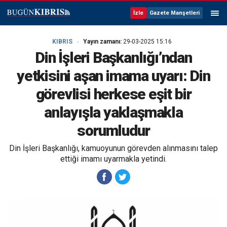
İzle
Gazete Manşetleri
KIBRIS
Yayın zamanı:
29-03-2025 15:16
Din İşleri Başkanlığı’ndan
yetkisini aşan imama uyarı: Din
görevlisi herkese eşit bir
anlayışla yaklaşmakla
sorumludur
Din İşleri Başkanlığı, kamuoyunun görevden alınmasını talep
ettiği imamı uyarmakla yetindi.