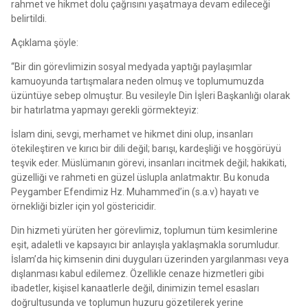
rahmet ve hikmet dolu çağrısını yaşatmaya devam edileceği
belirtildi.
Açıklama şöyle:
“Bir din görevlimizin sosyal medyada yaptığı paylaşımlar
kamuoyunda tartışmalara neden olmuş ve toplumumuzda
üzüntüye sebep olmuştur. Bu vesileyle Din İşleri Başkanlığı olarak
bir hatırlatma yapmayı gerekli görmekteyiz:
İslam dini, sevgi, merhamet ve hikmet dini olup, insanları
ötekileştiren ve kırıcı bir dili değil; barışı, kardeşliği ve hoşgörüyü
teşvik eder. Müslümanın görevi, insanları incitmek değil; hakikati,
güzelliği ve rahmeti en güzel üslupla anlatmaktır. Bu konuda
Peygamber Efendimiz Hz. Muhammed’in (s.a.v) hayatı ve
örnekliği bizler için yol göstericidir.
Din hizmeti yürüten her görevlimiz, toplumun tüm kesimlerine
eşit, adaletli ve kapsayıcı bir anlayışla yaklaşmakla sorumludur.
İslam’da hiç kimsenin dini duyguları üzerinden yargılanması veya
dışlanması kabul edilemez. Özellikle cenaze hizmetleri gibi
ibadetler, kişisel kanaatlerle değil, dinimizin temel esasları
doğrultusunda ve toplumun huzuru gözetilerek yerine