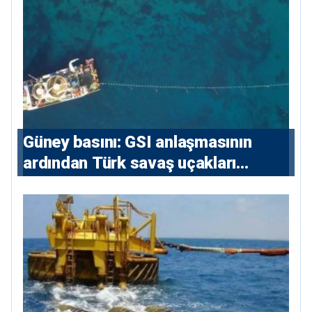
konutlara 36 ay
Güney basını: ⁠GSI anlaşmasının
ardından Türk savaş uçakları
yeniden Ege’de