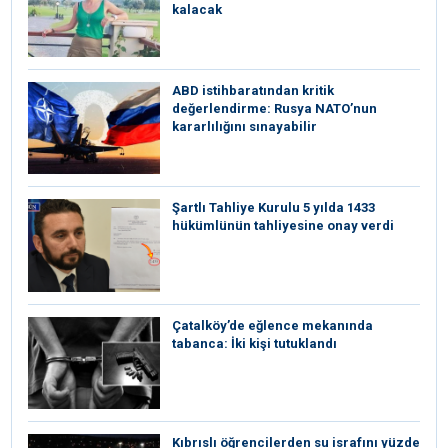
kalacak
ABD istihbaratından kritik
değerlendirme: Rusya NATO’nun
kararlılığını sınayabilir
Şartlı Tahliye Kurulu 5 yılda 1433
hükümlünün tahliyesine onay verdi
Çatalköy’de eğlence mekanında
tabanca: İki kişi tutuklandı
Kıbrıslı öğrencilerden su israfını yüzde