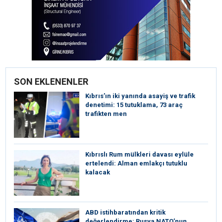
SON EKLENENLER
Kıbrıs’ın iki yanında asayiş ve trafik
denetimi: 15 tutuklama, 73 araç
trafikten men
Kıbrıslı Rum mülkleri davası eylüle
ertelendi: Alman emlakçı tutuklu
kalacak
ABD istihbaratından kritik
değerlendirme: Rusya NATO’nun