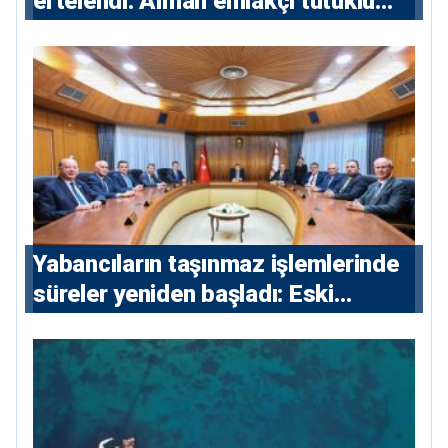
ertelendi: Alman emlakçı tutuklu
kalacak
Yabancıların taşınmaz işlemlerinde
süreler yeniden başladı: Eski
sözleşmelere 6, teslim edilen
konutlara 36 ay