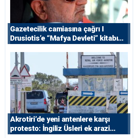
Gazetecilik camiasına çağrı I
⁠Drusiotis’e “Mafya Devleti” kitabı
nedeniyle ikinci ceza soruşturması
⁠Akrotiri’de yeni antenlere karşı
protesto: İngiliz Üsleri ek arazi
istiyor