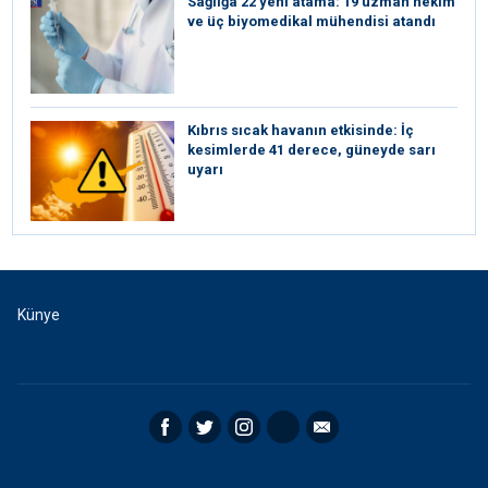
Sağlığa 22 yeni atama: 19 uzman hekim
ve üç biyomedikal mühendisi atandı
Kıbrıs sıcak havanın etkisinde: İç
kesimlerde 41 derece, güneyde sarı
uyarı
Künye
Facebook
Twitter
Instagram
RSS
Email