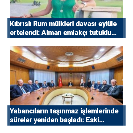
Kıbrıslı Rum mülkleri davası eylüle
ertelendi: Alman emlakçı tutuklu
kalacak
Yabancıların taşınmaz işlemlerinde
süreler yeniden başladı: Eski
sözleşmelere 6, teslim edilen