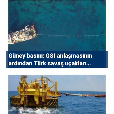
konutlara 36 ay
Güney basını: ⁠GSI anlaşmasının
ardından Türk savaş uçakları
yeniden Ege’de