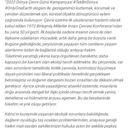
“2022 Dünya Çevre Günü Kampanyası #TekBirDünya
#OnlyOneEarth sloganı ile, gezegenimizi kutlamak, korumak ve
yeniden düzenlemek için, küresel ölçekte dönüştürücü eylem
çağrısında bulunuyor. Çevre üzerine ilk uluslararası toplantı olarak
kabul edilen 1972 Birleşmiş Milletler İnsan Çevresi Konferansı’ndan
bu yana 50 yıl geçti. İlk başlarda sadece insanın çevre ile olan
ilişkisine odaklanan mücadele, artık daha geniş bir boyuta vardı.
Bugüne gelindiğinde, yeryüzünde yaşayan tüm canlıların yaşam
alanlarının birbiri ile bağlantılı olduğu anlayışı hakim.
Tüketimin yarattığı yıkıma karşı örgütlenen harekette, daha
kapsayıcı bir kavram olan ekoloji tercih edilmekte. Bu çerçevede, var
olan sorunların temelinde; kirlilik yanında, kontrolsüz büyümeye
dayalı yürütülen neo-liberal politikalar temelinde gerçekleşen
betonlaşma ve doğanın dengesini bozan icraatları da dikkate almak
gerekiyor. Ayrıca içinde yaşadığımız ataerkil sistemde, insanlarla
doğa arasında dengeli bir ilişki içinde olmayı tercih etmek yerine,
denetleme ve hükmetme arzusu egemen. Bu da beraberinde
tüketim ve yok oluşu getiriyor.
Kıbrıs’ın kuzeyinde yaşanan ekolojik sorunlara bakıldığında;
dağların oyulduğu taş ocakları problemlerinden, anayasa gereği
halkın malı sayılan sahillerimizin hukuka aykırı bir şekilde peşkeş