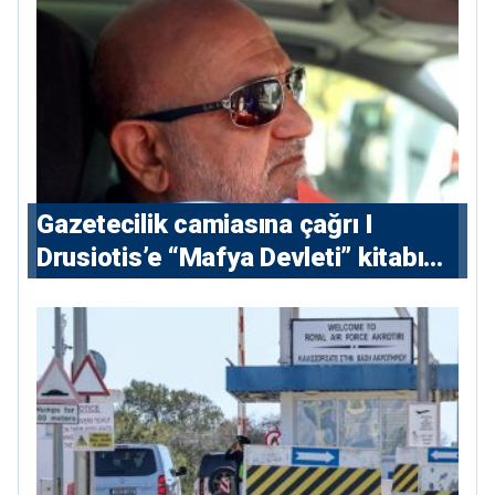
Gazetecilik camiasına çağrı I
⁠Drusiotis’e “Mafya Devleti” kitabı
nedeniyle ikinci ceza soruşturması