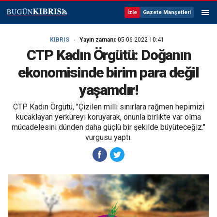
İzle
Gazete Manşetleri
KIBRIS
Yayın zamanı:
05-06-2022 10:41
CTP Kadın Örgütü: Doğanın
ekonomisinde birim para değil
yaşamdır!
CTP Kadın Örgütü, "Çizilen milli sınırlara rağmen hepimizi
kucaklayan yerküreyi koruyarak, onunla birlikte var olma
mücadelesini dünden daha güçlü bir şekilde büyüteceğiz."
vurgusu yaptı.