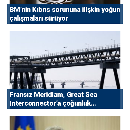
BM’nin Kıbrıs sorununa ilişkin yoğun
çalışmaları sürüyor
Fransız Meridiam, Great Sea
Interconnector’a çoğunluk
hissedarı olarak giriyor