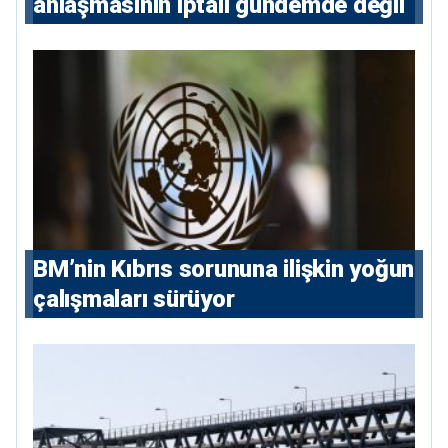
anlaşmasının iptali gündemde değil
BM’nin Kıbrıs sorununa ilişkin yoğun
çalışmaları sürüyor