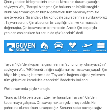
Çin’in yeniden birleşmesinin önünde kimsenin duramayacağını
söyleyen Wei, “Barışçıl birleşme Çin halkının en büyük isteğidir.
Bunu başarmak için en büyük gayretleri tüm samimiyetimizle
göstereceğiz. Şu anda da bu konudaki gayretlerimizi sürdürüyoruz
. Tayvan sorunu Çin ulusunun bir zayıflığından ve karmaşadan
doğmuştur, Çin iç savaşının bir mirasıdır. Ancak Çin başarıyla
yeniden canlanırken bu sorun da çözülecektir” dedi.
Tayvan’ı Çin’den koparma girişimlerinin “sonunun iyi olmayacağını”
söyleyen Wei, “ABD kendi birliğini sağlamak için iç savaş yaşadı. Çin
böyle bir iç savaş istemese de ‘Tayvan’ın bağımsızlığı’na yeltenen
tüm girişimleri kararlılıkla ezecektir” ifadelerini kullandı
Wei devamında şöyle konuştu:
“Şunu açıklıkla belirteyim: Eğer herhangi biri Tayvan’ı Çin’den
koparmaya çalışırsa, Çin savaşmaktan çekinmeyecektir. Ne
pahasına olursa olsun savaşacağız. Sonuna kadar savaşacağız.