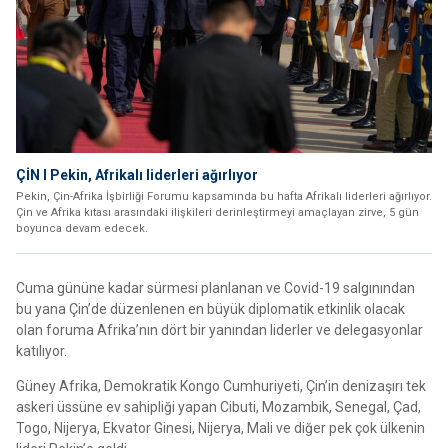
ÇİN I Pekin, Afrikalı liderleri ağırlıyor
Pekin, Çin-Afrika İşbirliği Forumu kapsamında bu hafta Afrikalı liderleri ağırlıyor.
Çin ve Afrika kıtası arasındaki ilişkileri derinleştirmeyi amaçlayan zirve, 5 gün
boyunca devam edecek.
Cuma gününe kadar sürmesi planlanan ve Covid-19 salgınından
bu yana Çin’de düzenlenen en büyük diplomatik etkinlik olacak
olan foruma Afrika’nın dört bir yanından liderler ve delegasyonlar
katılıyor.
Güney Afrika, Demokratik Kongo Cumhuriyeti, Çin’in denizaşırı tek
askeri üssüne ev sahipliği yapan Cibuti, Mozambik, Senegal, Çad,
Togo, Nijerya, Ekvator Ginesi, Nijerya, Mali ve diğer pek çok ülkenin