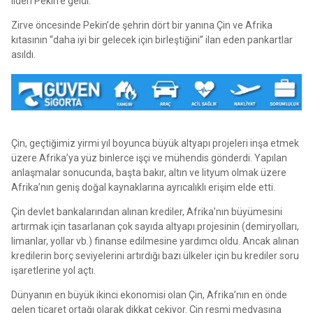
lideri Pekin’e geldi.
Zirve öncesinde Pekin’de şehrin dört bir yanına Çin ve Afrika
kıtasının “daha iyi bir gelecek için birleştiğini” ilan eden pankartlar
asıldı.
Çin, geçtiğimiz yirmi yıl boyunca büyük altyapı projeleri inşa etmek
üzere Afrika’ya yüz binlerce işçi ve mühendis gönderdi. Yapılan
anlaşmalar sonucunda, başta bakır, altın ve lityum olmak üzere
Afrika’nın geniş doğal kaynaklarına ayrıcalıklı erişim elde etti.
Çin devlet bankalarından alınan krediler, Afrika’nın büyümesini
artırmak için tasarlanan çok sayıda altyapı projesinin (demiryolları,
limanlar, yollar vb.) finanse edilmesine yardımcı oldu. Ancak alınan
kredilerin borç seviyelerini artırdığı bazı ülkeler için bu krediler soru
işaretlerine yol açtı.
Dünyanın en büyük ikinci ekonomisi olan Çin, Afrika’nın en önde
gelen ticaret ortağı olarak dikkat çekiyor. Çin resmi medyasına