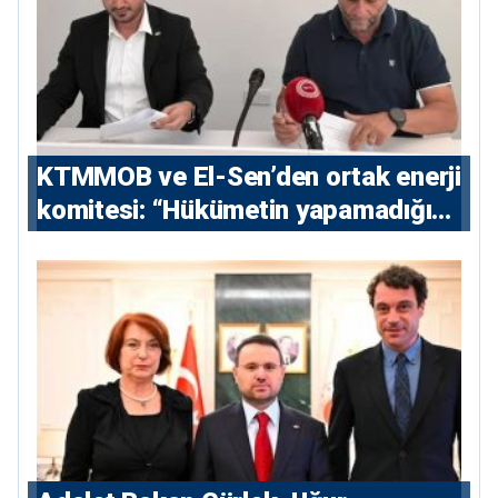
KTMMOB ve El-Sen’den ortak enerji
komitesi: “Hükümetin yapamadığını
yapacak”