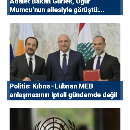
Adalet Bakan Gürlek, Uğur
Mumcu’nun ailesiyle görüştü:
“Karanlıkta kalan bazı olaylar var,
devlet isterse her olayı ortaya
çıkarır”
Politis: Kıbrıs–Lübnan MEB
anlaşmasının iptali gündemde değil