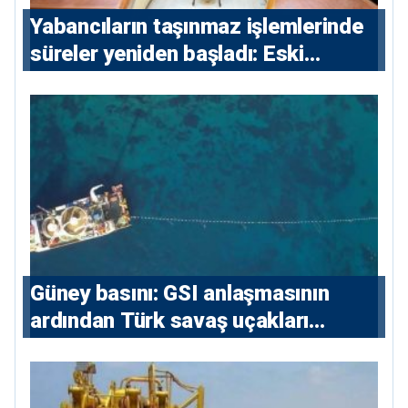
Yabancıların taşınmaz işlemlerinde
süreler yeniden başladı: Eski
sözleşmelere 6, teslim edilen
konutlara 36 ay
Güney basını: ⁠GSI anlaşmasının
ardından Türk savaş uçakları
yeniden Ege’de