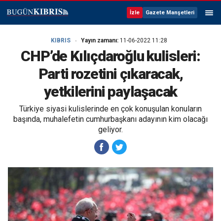
İzle
Gazete Manşetleri
KIBRIS
Yayın zamanı:
11-06-2022 11:28
CHP’de Kılıçdaroğlu kulisleri:
Parti rozetini çıkaracak,
yetkilerini paylaşacak
Türkiye siyasi kulislerinde en çok konuşulan konuların
başında, muhalefetin cumhurbaşkanı adayının kim olacağı
geliyor.