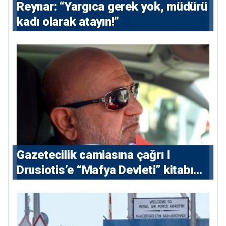
Reynar: “Yargıca gerek yok, müdürü
kadı olarak atayın!”
Gazetecilik camiasına çağrı I
⁠Drusiotis’e “Mafya Devleti” kitabı
nedeniyle ikinci ceza soruşturması