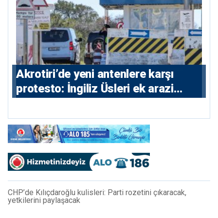
⁠Akrotiri’de yeni antenlere karşı
protesto: İngiliz Üsleri ek arazi
istiyor
CHP’de Kılıçdaroğlu kulisleri: Parti rozetini çıkaracak,
yetkilerini paylaşacak