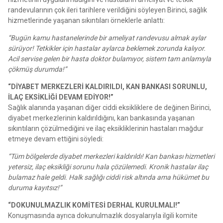
randevularının çok ileri tarihlere verildiğini söyleyen Birinci, sağlık
hizmetlerinde yaşanan sıkıntıları örneklerle anlattı:
“Bugün kamu hastanelerinde bir ameliyat randevusu almak aylar
sürüyor! Tetkikler için hastalar aylarca beklemek zorunda kalıyor.
Acil servise gelen bir hasta doktor bulamıyor, sistem tam anlamıyla
çökmüş durumda!”
“DİYABET MERKEZLERİ KALDIRILDI, KAN BANKASI SORUNLU,
İLAÇ EKSİKLİĞİ DEVAM EDİYOR!”
Sağlık alanında yaşanan diğer ciddi eksikliklere de değinen Birinci,
diyabet merkezlerinin kaldırıldığını, kan bankasında yaşanan
sıkıntıların çözülmediğini ve ilaç eksikliklerinin hastaları mağdur
etmeye devam ettiğini söyledi:
“Tüm bölgelerde diyabet merkezleri kaldırıldı! Kan bankası hizmetleri
yetersiz, ilaç eksikliği sorunu hala çözülemedi. Kronik hastalar ilaç
bulamaz hale geldi. Halk sağlığı ciddi risk altında ama hükümet bu
duruma kayıtsız!”
“DOKUNULMAZLIK KOMİTESİ DERHAL KURULMALI!”
Konuşmasında ayrıca dokunulmazlık dosyalarıyla ilgili komite