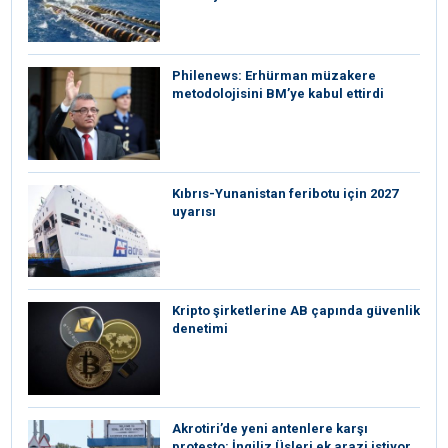
Philenews: Erhürman müzakere
metodolojisini BM’ye kabul ettirdi
Kıbrıs-Yunanistan feribotu için 2027
uyarısı
Kripto şirketlerine AB çapında güvenlik
denetimi
⁠Akrotiri’de yeni antenlere karşı
protesto: İngiliz Üsleri ek arazi istiyor