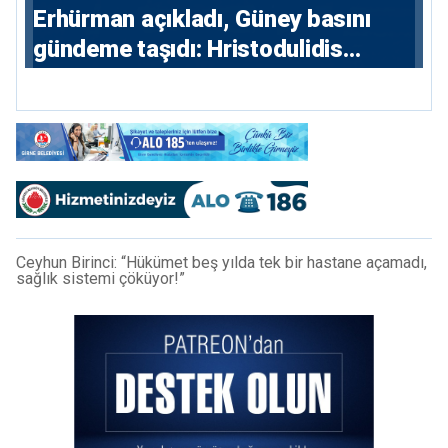
Erhürman açıkladı, Güney basını
gündeme taşıdı: Hristodulidis
Guterres’in mayın temizleme
önerisini reddetti
Ceyhun Birinci: “Hükümet beş yılda tek bir hastane açamadı,
sağlık sistemi çöküyor!”