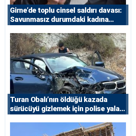
Girne’de toplu cinsel saldırı davası:
Savunmasız durumdaki kadına
saldıran beş erkeğe 55 yıl hapis
Turan Obalı’nın öldüğü kazada
sürücüyü gizlemek için polise yalan
söylediler: 4 tutuklu