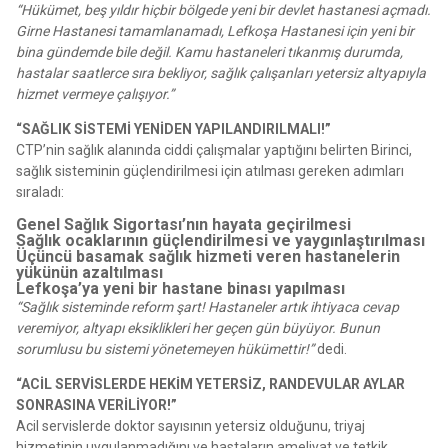
“Hükümet, beş yıldır hiçbir bölgede yeni bir devlet hastanesi açmadı.
Girne Hastanesi tamamlanamadı, Lefkoşa Hastanesi için yeni bir
bina gündemde bile değil. Kamu hastaneleri tıkanmış durumda,
hastalar saatlerce sıra bekliyor, sağlık çalışanları yetersiz altyapıyla
hizmet vermeye çalışıyor.”
“SAĞLIK SİSTEMİ YENİDEN YAPILANDIRILMALI!”
CTP’nin sağlık alanında ciddi çalışmalar yaptığını belirten Birinci,
sağlık sisteminin güçlendirilmesi için atılması gereken adımları
sıraladı:
Genel Sağlık Sigortası’nın hayata geçirilmesi
Sağlık ocaklarının güçlendirilmesi ve yaygınlaştırılması
Üçüncü basamak sağlık hizmeti veren hastanelerin
yükünün azaltılması
Lefkoşa’ya yeni bir hastane binası yapılması
“Sağlık sisteminde reform şart! Hastaneler artık ihtiyaca cevap
veremiyor, altyapı eksiklikleri her geçen gün büyüyor. Bunun
sorumlusu bu sistemi yönetemeyen hükümettir!”
dedi.
“ACİL SERVİSLERDE HEKİM YETERSİZ, RANDEVULAR AYLAR
SONRASINA VERİLİYOR!”
Acil servislerde doktor sayısının yetersiz olduğunu, triyaj
hizmetinin uygulanmadığını ve hastaların ameliyat ve tetkik