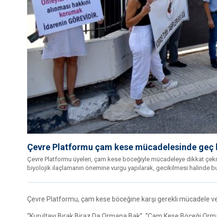
Çevre Platformu çam kese mücadelesinde geç ka
Çevre Platformu üyeleri, çam kese böceğiyle mücadeleye dikkat çek
biyolojik ilaçlamanın önemine vurgu yapılarak, gecikilmesi halinde b
Çevre Platformu, çam kese böceğine karşı gerekli mücadele v
“Kurultayı Bırak Biraz Da Ormana Bak”, “Çam Kese Böceği Orman