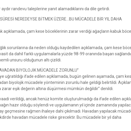
aydır randevu taleplerine yanıt alamadıklarını da dile getirdi.
K SÜRESİ NEREDEYSE BİTMEK ÜZERE…BU MÜCADELE BİR YIL DAHA
açıklamada, çam kese böceklerinin zarar verdiği ağaçların kabuk böce
bi sağlık sorunlarına da neden olduğu kaydedilen açıklamada, çam kese böc
rvasit da dahil farklı uygulamalarla yüzde 98-99 oranında başarı sağlandı
mli unsuru olduğunun altı çizildi.
 HAVADAN BİYOLOJİK MÜCADELE ZORUNLU”
eye uğratıldığı ifade edilen açıklamada, bugün gelinen aşamada, çam ke
adan biyolojik mücadele yönteminin zorunlu hale geldiği belirtildi. Açıkl
 zarar eşik değerin altına düşürmesi mümkün değildir” denildi.
 vaadi verildiği, ancak henüz komite oluşturulmadığı da ifade edilen açı
ağın hazır olduğu söylendi ve uygulamanın yıl içinde zamanında yapılac
uk ay geçmesine rağmen ihaleye dahi çıkılmadı. Havadan yapılacak mücad
 takdirde havadan mücadele riske girecektir. Bu mücadele bir yıl daha