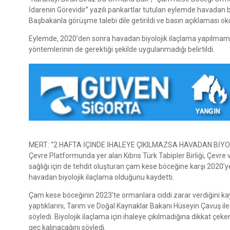
İdarenin Görevidir” yazılı pankartlar tutulan eylemde havadan bi
Başbakanla görüşme talebi dile getirildi ve basın açıklaması o
Eylemde, 2020’den sonra havadan biyolojik ilaçlama yapılma
yöntemlerinin de gerektiği şekilde uygulanmadığı belirtildi.
MERT: “2 HAFTA İÇİNDE İHALEYE ÇIKILMAZSA HAVADAN BİYO
Çevre Platformunda yer alan Kıbrıs Türk Tabipler Birliği, Çevre
sağlığı için de tehdit oluşturan çam kese böceğine karşı 2020’
havadan biyolojik ilaçlama olduğunu kaydetti.
Çam kese böceğinin 2023’te ormanlara ciddi zarar verdiğini ka
yaptıklarını, Tarım ve Doğal Kaynaklar Bakanı Hüseyin Çavuş ile
söyledi. Biyolojik ilaçlama için ihaleye çıkılmadığına dikkat çek
geç kalınacağını söyledi.