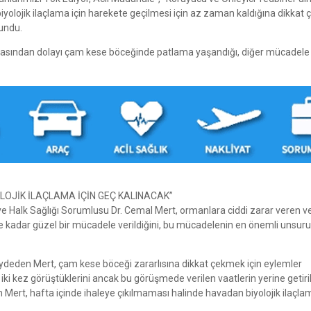
yolojik ilaçlama için harekete geçilmesi için az zaman kaldığına dikkat çe
kundu.
masından dolayı çam kese böceğinde patlama yaşandığı, diğer mücadele
LOJİK İLAÇLAMA İÇİN GEÇ KALINACAK”
 ve Halk Sağlığı Sorumlusu Dr. Cemal Mert, ormanlara ciddi zarar veren v
ye kadar güzel bir mücadele verildiğini, bu mücadelenin en önemli unsur
ydeden Mert, çam kese böceği zararlısına dikkat çekmek için eylemler
 iki kez görüştüklerini ancak bu görüşmede verilen vaatlerin yerine getiri
en Mert, hafta içinde ihaleye çıkılmaması halinde havadan biyolojik ilaçlam