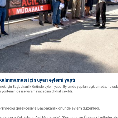
lınmaması için uyarı eylemi yaptı
mek için Başbakanlık önünde eylem yaptı. Eylemde yapılan açıklamada, havad
u yöntemin de işe yaramayacağına dikkat çekildi.
erilmediği gerekçesiyle Başbakanlık önünde eylem düzenledi.
larımızı Yok Ediyor, Acil Müdahale”, “Koruyucu ve Önleyici Tedbirler a