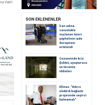
rma Vakfı
SON EKLENENLER
İran adına
casuslukla
suçlanan Azeri
şüphelinin iade
duruşması
ertelendi
Cezaevinde kriz:
Şiddet, uyuşturucu
ve tecavüz
iddiaları
Ellinas: “Kıbrıs
elektrik bağlantı
projesinde seyirci
kalmamalı”