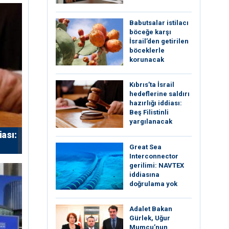
Babutsalar istilacı
böceğe karşı
İsrail’den getirilen
böceklerle
korunacak
Kıbrıs’ta İsrail
hedeflerine saldırı
hazırlığı iddiası:
Beş Filistinli
yargılanacak
iası:
Great Sea
Interconnector
gerilimi: NAVTEX
iddiasına
doğrulama yok
Adalet Bakan
Gürlek, Uğur
Mumcu’nun