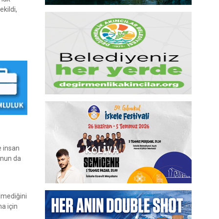
kildi,
e insan
unun da
lmediğini
a için