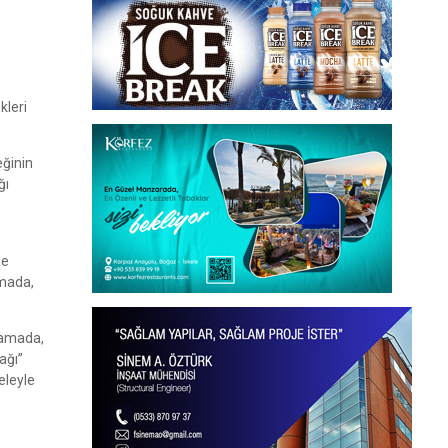
kleri
eğinin
ğı
se
amada,
klamada,
ağı”
eleyle