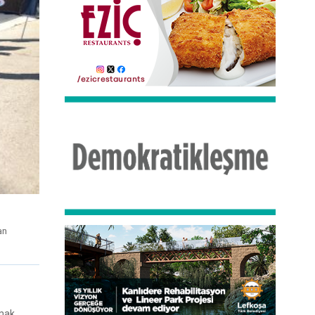
an
lmak