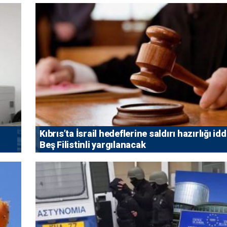
Kıbrıs’ta İsrail hedeflerine saldırı hazırlığı idd
Beş Filistinli yargılanacak