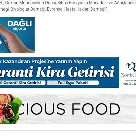
keti, Orman Mühendisleri Odası, Kıbrıs Erozyonla Mücadele ve Ağaçlandı
rneği, Biyologlar Derneği, Evrensel Hasta Hakları Derneği”.