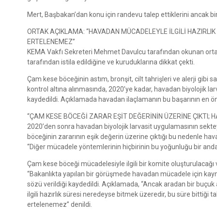
Mert, Başbakan’dan konu için randevu talep ettiklerini ancak bir 
ORTAK AÇIKLAMA: “HAVADAN MÜCADELEYLE İLGİLİ HAZIRLI
ERTELENEMEZ”
KEMA Vakfı Sekreteri Mehmet Davulcu tarafından okunan ortak 
tarafından istila edildiğine ve kuruduklarına dikkat çekti.
Çam kese böceğinin astım, bronşit, cilt tahrişleri ve alerji gi
kontrol altına alınmasında, 2020’ye kadar, havadan biyolojik la
kaydedildi. Açıklamada havadan ilaçlamanın bu başarının en öne
“ÇAM KESE BÖCEĞİ ZARAR EŞİT DEĞERİNİN ÜZERİNE ÇIKTI;
2020’den sonra havadan biyolojik larvasit uygulamasının sekt
böceğinin zararının eşik değerin üzerine çıktığı bu nedenle hav
“Diğer mücadele yöntemlerinin hiçbirinin bu yoğunluğu bir anda
Çam kese böceği mücadelesiyle ilgili bir komite oluşturulacağı
“Bakanlıkta yapılan bir görüşmede havadan mücadele için kayn
sözü verildiği kaydedildi. Açıklamada, “Ancak aradan bir buç
ilgili hazırlık süresi neredeyse bitmek üzeredir, bu süre bittiği
ertelenemez” denildi.