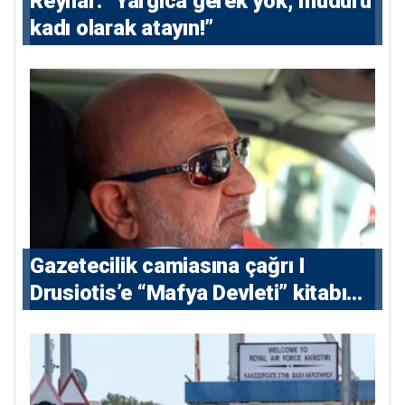
Reynar: “Yargıca gerek yok, müdürü
kadı olarak atayın!”
Gazetecilik camiasına çağrı I
⁠Drusiotis’e “Mafya Devleti” kitabı
nedeniyle ikinci ceza soruşturması