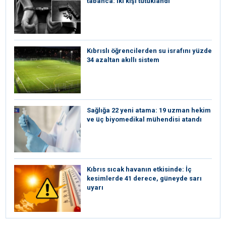
tabanca: İki kişi tutuklandı
Kıbrıslı öğrencilerden su israfını yüzde
34 azaltan akıllı sistem
Sağlığa 22 yeni atama: 19 uzman hekim
ve üç biyomedikal mühendisi atandı
Kıbrıs sıcak havanın etkisinde: İç
kesimlerde 41 derece, güneyde sarı
uyarı