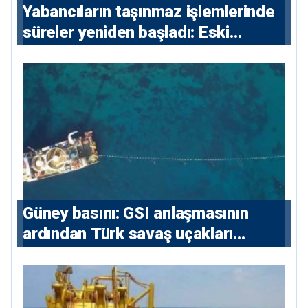
Yabancıların taşınmaz işlemlerinde
süreler yeniden başladı: Eski
sözleşmelere 6, teslim edilen
konutlara 36 ay
Güney basını: ⁠GSI anlaşmasının
ardından Türk savaş uçakları
yeniden Ege’de