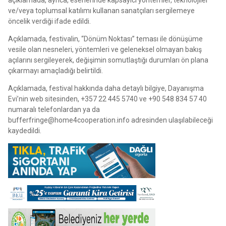
açıklamada, ayrıca, eserlerinde kapsayıcı yöntemler, teknolojiler
ve/veya toplumsal katılımı kullanan sanatçıları sergilemeye
öncelik verdiği ifade edildi.
Açıklamada, festivalin, “Dönüm Noktası” teması ile dönüşüme
vesile olan nesneleri, yöntemleri ve geleneksel olmayan bakış
açılarını sergileyerek, değişimin somutlaştığı durumları ön plana
çıkarmayı amaçladığı belirtildi.
Açıklamada, festival hakkında daha detaylı bilgiye, Dayanışma
Evi’nin web sitesinden, +357 22 445 5740 ve +90 548 834 57 40
numaralı telefonlardan ya da
bufferfringe@home4cooperation.info
adresinden ulaşılabileceği
kaydedildi.