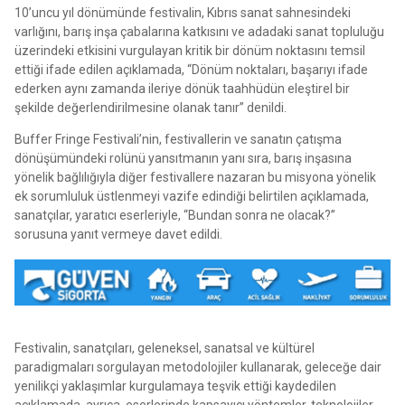
10’uncu yıl dönümünde festivalin, Kıbrıs sanat sahnesindeki
varlığını, barış inşa çabalarına katkısını ve adadaki sanat topluluğu
üzerindeki etkisini vurgulayan kritik bir dönüm noktasını temsil
ettiği ifade edilen açıklamada, “Dönüm noktaları, başarıyı ifade
ederken aynı zamanda ileriye dönük taahhüdün eleştirel bir
şekilde değerlendirilmesine olanak tanır” denildi.
Buffer Fringe Festivali’nin, festivallerin ve sanatın çatışma
dönüşümündeki rolünü yansıtmanın yanı sıra, barış inşasına
yönelik bağlılığıyla diğer festivallere nazaran bu misyona yönelik
ek sorumluluk üstlenmeyi vazife edindiği belirtilen açıklamada,
sanatçılar, yaratıcı eserleriyle, “Bundan sonra ne olacak?”
sorusuna yanıt vermeye davet edildi.
Festivalin, sanatçıları, geleneksel, sanatsal ve kültürel
paradigmaları sorgulayan metodolojiler kullanarak, geleceğe dair
yenilikçi yaklaşımlar kurgulamaya teşvik ettiği kaydedilen