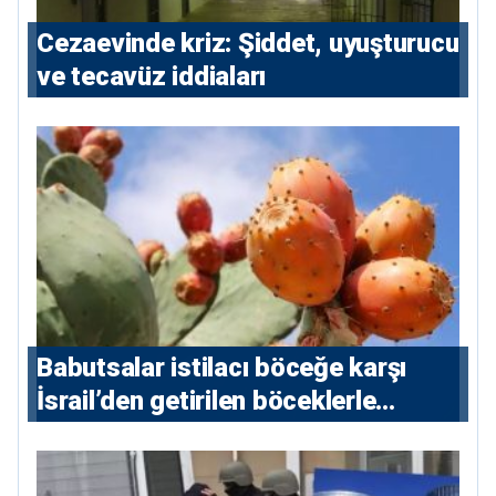
Cezaevinde kriz: Şiddet, uyuşturucu
ve tecavüz iddiaları
Babutsalar istilacı böceğe karşı
İsrail’den getirilen böceklerle
korunacak