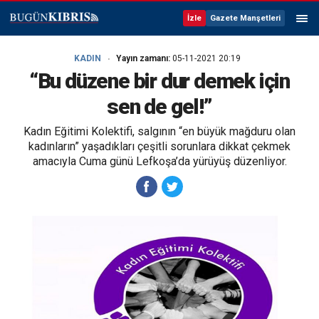
İzle
Gazete Manşetleri
KADIN
Yayın zamanı:
05-11-2021 20:19
“Bu düzene bir dur demek için
sen de gel!”
Kadın Eğitimi Kolektifi, salgının “en büyük mağduru olan
kadınların” yaşadıkları çeşitli sorunlara dikkat çekmek
amacıyla Cuma günü Lefkoşa’da yürüyüş düzenliyor.