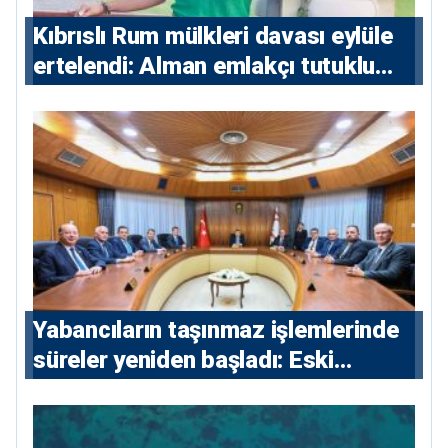
Kıbrıslı Rum mülkleri davası eylüle
ertelendi: Alman emlakçı tutuklu
kalacak
Yabancıların taşınmaz işlemlerinde
süreler yeniden başladı: Eski
sözleşmelere 6, teslim edilen
konutlara 36 ay