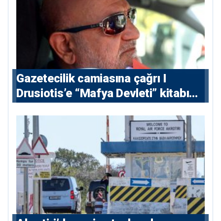
Gazetecilik camiasına çağrı I
⁠Drusiotis’e “Mafya Devleti” kitabı
nedeniyle ikinci ceza soruşturması