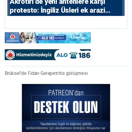
⁠Akrotiri’de yeni antenlere karşı
protesto: İngiliz Üsleri ek arazi
istiyor
Brüksel’de Fidan-Gerapetritis görüşmesi