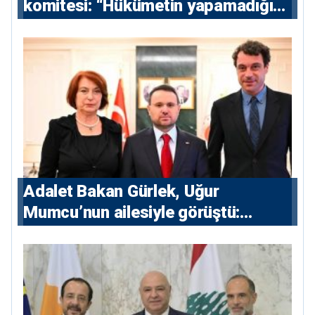
komitesi: “Hükümetin yapamadığını
yapacak”
Adalet Bakan Gürlek, Uğur
Mumcu’nun ailesiyle görüştü:
“Karanlıkta kalan bazı olaylar var,
devlet isterse her olayı ortaya
çıkarır”