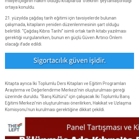
milliyetçiliğinin hakim olduğu kitaplarda ‘ötekinin’ şeytanlaştırıldığı
ortaya konuldu.
21. yüzyılda çağdaş tarih eğitimi için tavsiyelerde bulunan
çalışmada, kitapların yeniden düzenlenmesinin şart olduğu
belirtildi. “Çağdaş Kıbrıs Tarihi” isimli ortak tarih kitabı yazılması
gerektiği vurgulanırken, bunun en güçlü Güven Artırıcı Önlem
olacağı ifade edildi.
Kitapta ayrıca İki Toplumlu Ders Kitapları ve Eğitim Programları
Araştırma ve Değerlendirme Merkezi’nin oluşturulması gereği
üzerinde duruldu. “Barış Kültürü” için çalışacak İki Toplumlu Barış
Eğitimi Merkezi’nin oluşturulması önerilirken, Hakikat ve Uzlaşma
Komisyonu’nun kurulması gerektiğine dikkat çekildi.