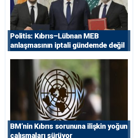
Politis: Kıbrıs–Lübnan MEB
anlaşmasının iptali gündemde değil
BM’nin Kıbrıs sorununa ilişkin yoğun
çalışmaları sürüyor