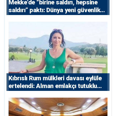
Mekke’de “birine saldırı, hepsine
saldırı” paktı: Dünya yeni güvenlik
eksenini tartışıyor
Kıbrıslı Rum mülkleri davası eylüle
ertelendi: Alman emlakçı tutuklu
kalacak