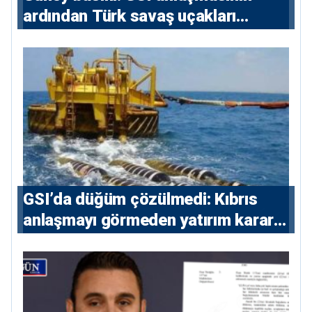
ardından Türk savaş uçakları
yeniden Ege’de
GSI’da düğüm çözülmedi: Kıbrıs
anlaşmayı görmeden yatırım kararı
vermeyecek