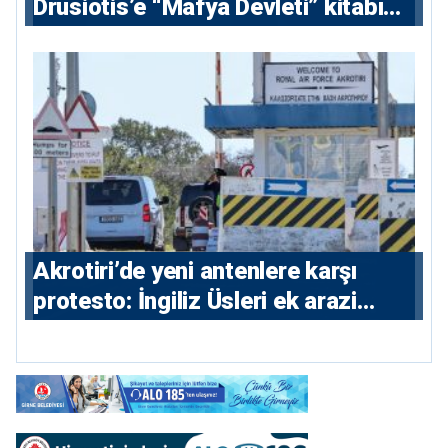
⁠Drusiotis’e “Mafya Devleti” kitabı
nedeniyle ikinci ceza soruşturması
⁠Akrotiri’de yeni antenlere karşı
protesto: İngiliz Üsleri ek arazi
istiyor