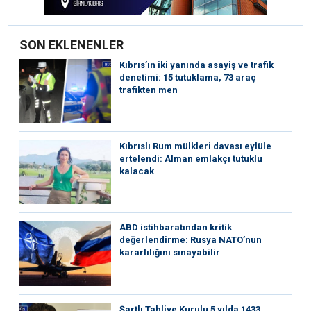
SON EKLENENLER
Kıbrıs’ın iki yanında asayiş ve trafik
denetimi: 15 tutuklama, 73 araç
trafikten men
Kıbrıslı Rum mülkleri davası eylüle
ertelendi: Alman emlakçı tutuklu
kalacak
ABD istihbaratından kritik
değerlendirme: Rusya NATO’nun
kararlılığını sınayabilir
Şartlı Tahliye Kurulu 5 yılda 1433