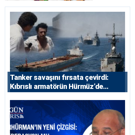
Tanker savaşını fırsata çevirdi:
Kıbrıslı armatörün Hürmüz’de
yükselişi