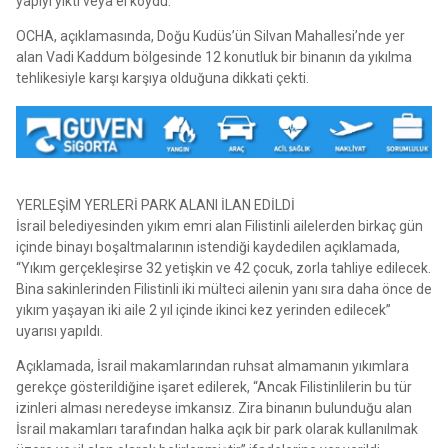
yapıyı yıktı veya el koydu.
OCHA, açıklamasında, Doğu Kudüs’ün Silvan Mahallesi’nde yer
alan Vadi Kaddum bölgesinde 12 konutluk bir binanın da yıkılma
tehlikesiyle karşı karşıya olduğuna dikkati çekti.
YERLEŞİM YERLERİ PARK ALANI İLAN EDİLDİ
İsrail belediyesinden yıkım emri alan Filistinli ailelerden birkaç gün
içinde binayı boşaltmalarının istendiği kaydedilen açıklamada,
“Yıkım gerçekleşirse 32 yetişkin ve 42 çocuk, zorla tahliye edilecek.
Bina sakinlerinden Filistinli iki mülteci ailenin yanı sıra daha önce de
yıkım yaşayan iki aile 2 yıl içinde ikinci kez yerinden edilecek”
uyarısı yapıldı.
Açıklamada, İsrail makamlarından ruhsat almamanın yıkımlara
gerekçe gösterildiğine işaret edilerek, “Ancak Filistinlilerin bu tür
izinleri alması neredeyse imkansız. Zira binanın bulunduğu alan
İsrail makamları tarafından halka açık bir park olarak kullanılmak