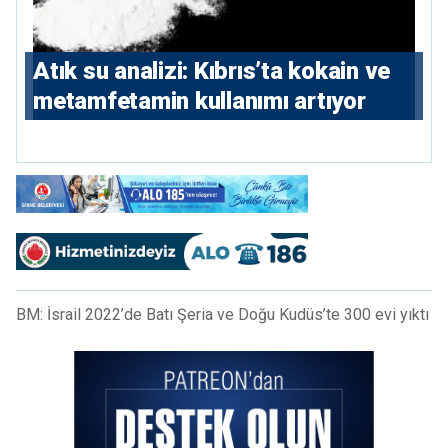
Atık su analizi: Kıbrıs’ta kokain ve
metamfetamin kullanımı artıyor
BM: İsrail 2022’de Batı Şeria ve Doğu Kudüs’te 300 evi yıktı