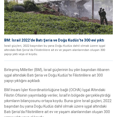
BM: İsrail 2022’de Batı Şeria ve Doğu Kudüs’te 300 evi yıktı
İsrail güçleri, 2022 başından bu yana Doğu Kudüs dahil olmak üzere işgal
altındaki Batı Şeria'da Filistinlilere ait ev ve yaşam alanlarından oluşan 300
yapıyı yıktı veya el koydu.
Birleşmiş Milletler (BM), İsrail güçlerinin bu yılın başından itibaren
işgal altındaki Batı Şeria ve Doğu Kudüs’te Filistinlilere ait 300
yapıyı yıktığını açıkladı.
BM İnsani İşler Koordinatörlüğüne bağlı (OCHA) İşgal Altındaki
Filistin Ofisinin yayımladığı veriler, İsrail’in bölgede gerçekleştirdiği
yıkımların bilançosunu ortaya koydu. Buna göre İsrail güçleri, 2022
başından bu yana Doğu Kudüs dahil olmak üzere işgal altındaki
Batı Şeria’da Filistinlilere ait ev ve yaşam alanlarından oluşan 300