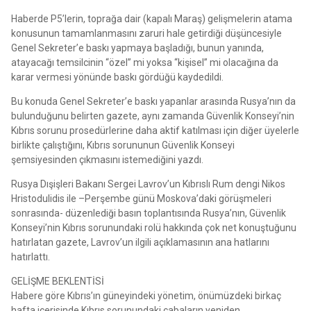
Haberde P5’lerin, toprağa dair (kapalı Maraş) gelişmelerin atama
konusunun tamamlanmasını zaruri hale getirdiği düşüncesiyle
Genel Sekreter’e baskı yapmaya başladığı, bunun yanında,
atayacağı temsilcinin “özel” mi yoksa “kişisel” mi olacağına da
karar vermesi yönünde baskı gördüğü kaydedildi.
Bu konuda Genel Sekreter’e baskı yapanlar arasında Rusya’nın da
bulunduğunu belirten gazete, aynı zamanda Güvenlik Konseyi’nin
Kıbrıs sorunu prosedürlerine daha aktif katılması için diğer üyelerle
birlikte çalıştığını, Kıbrıs sorununun Güvenlik Konseyi
şemsiyesinden çıkmasını istemediğini yazdı.
Rusya Dışişleri Bakanı Sergei Lavrov’un Kıbrıslı Rum dengi Nikos
Hristodulidis ile –Perşembe günü Moskova’daki görüşmeleri
sonrasında- düzenlediği basın toplantısında Rusya’nın, Güvenlik
Konseyi’nin Kıbrıs sorunundaki rolü hakkında çok net konuştuğunu
hatırlatan gazete, Lavrov’un ilgili açıklamasının ana hatlarını
hatırlattı.
GELİŞME BEKLENTİSİ
Habere göre Kıbrıs’ın güneyindeki yönetim, önümüzdeki birkaç
hafta içerisinde Kıbrıs sorunundaki çabaların yeniden