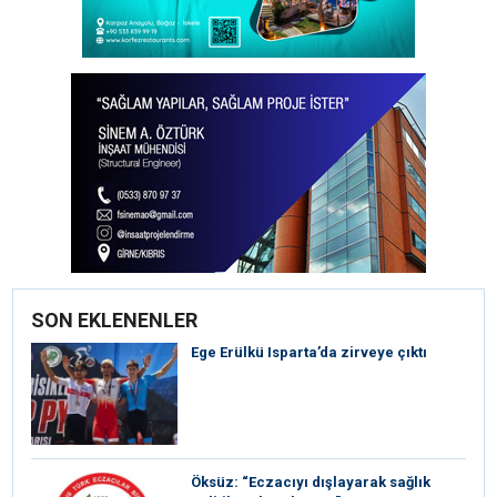
SON EKLENENLER
Ege Erülkü Isparta’da zirveye çıktı
Öksüz: “Eczacıyı dışlayarak sağlık