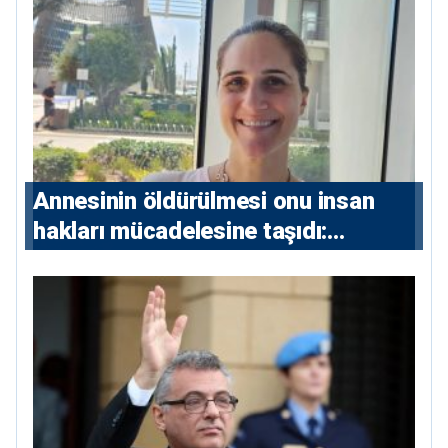
çıkarıldı”
Annesinin öldürülmesi onu insan
hakları mücadelesine taşıdı:
Milletvekili Diana Konstantinidis’in
hikayesi