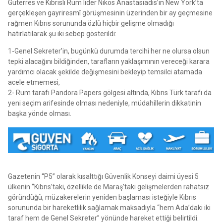
Guterres ve Kıbrıslı Rum lider Nikos Anastasiadis’in New York’ta
gerçekleşen gayriresmî görüşmesinin üzerinden bir ay geçmesine
rağmen Kıbrıs sorununda özlü hiçbir gelişme olmadığı
hatırlatılarak şu iki sebep gösterildi:
1-Genel Sekreter’in, bugünkü durumda tercihi her ne olursa olsun
tepki alacağını bildiğinden, tarafların yaklaşımının vereceği karara
yardımcı olacak şekilde değişmesini bekleyip temsilci atamada
acele etmemesi,
2- Rum tarafı Pandora Papers gölgesi altında, Kıbrıs Türk tarafı da
yeni seçim arifesinde olması nedeniyle, müdahillerin dikkatinin
başka yönde olması.
Gazetenin “P5” olarak kısalttığı Güvenlik Konseyi daimi üyesi 5
ülkenin “Kıbrıs’taki, özellikle de Maraş’taki gelişmelerden rahatsız
göründüğü, müzakerelerin yeniden başlaması isteğiyle Kıbrıs
sorununda bir hareketlilik sağlamak maksadıyla “hem Ada’daki iki
taraf hem de Genel Sekreter” yönünde hareket ettiği belirtildi.