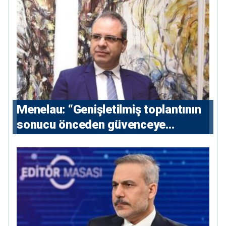
Menelau: “Genişletilmiş toplantının
sonucu önceden güvenceye
alınmalı”