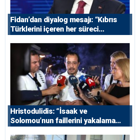
Fidan’dan diyalog mesajı: “Kıbrıs
Türklerini içeren her süreci
destekliyoruz”
Hristodulidis: “İsaak ve
Solomou’nun faillerini yakalama
çabaları yoğunlaştırılacak; 13 ulusal
ve 5 uluslararası tutuklama emri