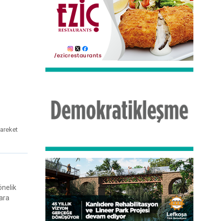
hareket
önelik
ara