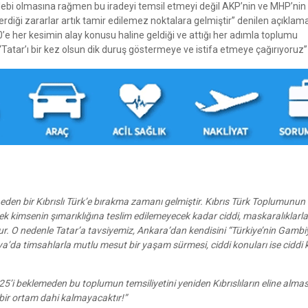
ebi olmasına rağmen bu iradeyi temsil etmeyi değil AKP’nin ve MHP’nin
erdiği zararlar artık tamir edilemez noktalara gelmiştir” denilen açıklam
0’e her kesimin alay konusu haline geldiği ve attığı her adımla toplumu
atar’ı bir kez olsun dik duruş göstermeye ve istifa etmeye çağırıyoruz”
ak eden bir Kıbrıslı Türk’e bırakma zamanı gelmiştir. Kıbrıs Türk Toplumunun 
ecek kimsenin şımarıklığına teslim edilemeyecek kadar ciddi, maskaralıklarla
r. O nedenle Tatar’a tavsiyemiz, Ankara’dan kendisini “Türkiye’nin Gambi
ya’da timsahlarla mutlu mesut bir yaşam sürmesi, ciddi konuları ise ciddi k
25’i beklemeden bu toplumun temsiliyetini yeniden Kıbrıslıların eline almas
bir ortam dahi kalmayacaktır!”