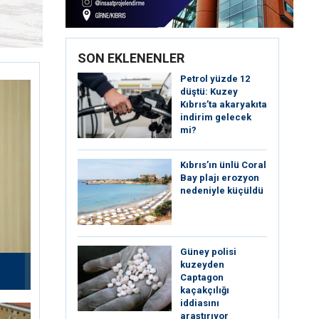
SON EKLENENLER
Petrol yüzde 12
düştü: Kuzey
Kıbrıs’ta akaryakıta
indirim gelecek
mi?
Kıbrıs’ın ünlü Coral
Bay plajı erozyon
nedeniyle küçüldü
Güney polisi
kuzeyden
Captagon
kaçakçılığı
iddiasını
araştırıyor