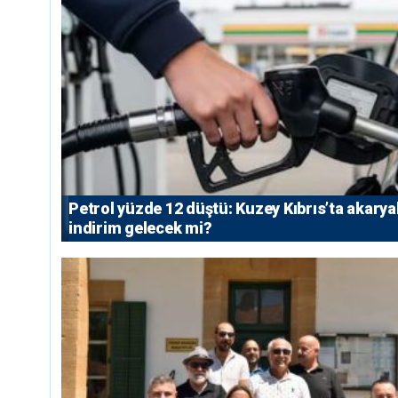
Petrol yüzde 12 düştü: Kuzey Kıbrıs’ta akarya
indirim gelecek mi?