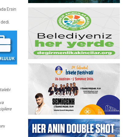
ada Ersin
 dedi.
talebi
ya
işilere
ını