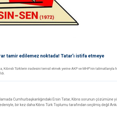
rar tamir edilemez noktada! Tatar’ı istifa etmeye
 Kıbrıslı Türklerin iradesini temsil etmek yerine AKP ve MHP’nin talimatlarıyla 
ldı.
ıklamada Cumhurbaşkanlığındaki Ersin Tatar, Kıbrıs sorunun çözümüne y
eniyle, bir kez daha Kıbrıs Türk Toplumu tarafından seçilmiş değil Ank