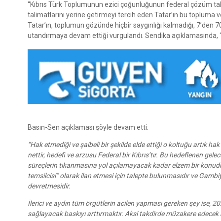
“Kıbrıs Türk Toplumunun ezici çoğunluğunun federal çözüm tal
talimatlarını yerine getirmeyi tercih eden Tatar’ın bu topluma v
Tatar’ın, toplumun gözünde hiçbir saygınlığı kalmadığı, 7’den 7
utandırmaya devam ettiği vurgulandı. Sendika açıklamasında, “T
Basın-Sen açıklaması şöyle devam etti:
“Hak etmediği ve şaibeli bir şekilde elde ettiği o koltuğu artık h
nettir, hedefi ve arzusu Federal bir Kıbrıs’tır. Bu hedeflenen gel
süreçlerin tıkanmasına yol açılamayacak kadar elzem bir konudu
temsilcisi” olarak ilan etmesi için talepte bulunmasıdır ve Gambi
devretmesidir.
İlerici ve aydın tüm örgütlerin acilen yapması gereken şey ise, 20
sağlayacak baskıyı arttırmaktır. Aksi takdirde müzakere edecek 