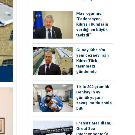
Mavroyannis:
“Federasyon,
Kıbrıslı Rumların
verdiği en büyük
tavizdi”
Güney Kıbrıs’ta
yeni cezaevi için
Kıbrıs Türk
taşınmazı
gündemde
1 kilo 200 gramlık
Denkay’ın 45
günlük yaşam
savaşı mutlu sonla
bitti
Fransız Meridiam,
Great Sea
Interconnector’a