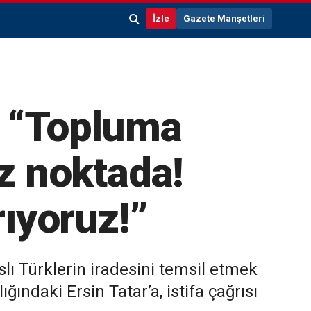
İzle
Gazete Manşetleri
: “Topluma
ez noktada!
rıyoruz!”
lı Türklerin iradesini temsil etmek
ındaki Ersin Tatar’a, istifa çağrısı