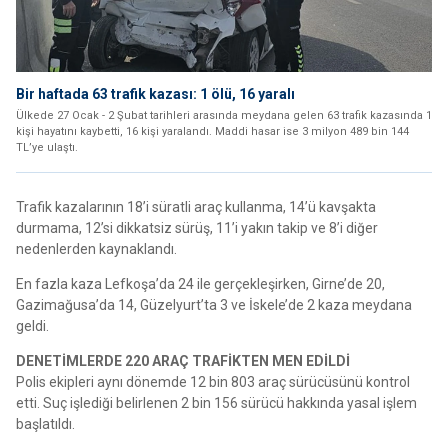
Bir haftada 63 trafik kazası: 1 ölü, 16 yaralı
Ülkede 27 Ocak - 2 Şubat tarihleri arasında meydana gelen 63 trafik kazasında 1
kişi hayatını kaybetti, 16 kişi yaralandı. Maddi hasar ise 3 milyon 489 bin 144
TL’ye ulaştı.
Trafik kazalarının 18’i süratli araç kullanma, 14’ü kavşakta
durmama, 12’si dikkatsiz sürüş, 11’i yakın takip ve 8’i diğer
nedenlerden kaynaklandı.
En fazla kaza Lefkoşa’da 24 ile gerçekleşirken, Girne’de 20,
Gazimağusa’da 14, Güzelyurt’ta 3 ve İskele’de 2 kaza meydana
geldi.
DENETİMLERDE 220 ARAÇ TRAFİKTEN MEN EDİLDİ
Polis ekipleri aynı dönemde 12 bin 803 araç sürücüsünü kontrol
etti. Suç işlediği belirlenen 2 bin 156 sürücü hakkında yasal işlem
başlatıldı.