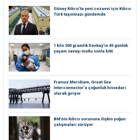
Güney Kıbrıs’ta yeni cezaevi için Kıbrıs
Türk taşınmazı gündemde
1 kilo 200 gramlık Denkay’ın 45 günlük
yaşam savaşı mutlu sonla bitti
Fransız Meridiam, Great Sea
Interconnector’a çoğunluk hissedarı
olarak giriyor
BM’nin Kıbrıs sorununa ilişkin yoğun
çalışmaları sürüyor