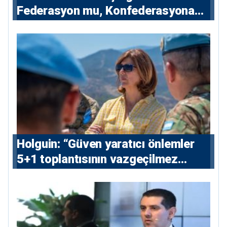
Federasyon mu, Konfederasyona
Açılan Kapı mı?
⁠Holguin: “Güven yaratıcı önlemler
5+1 toplantısının vazgeçilmez
koşulu”