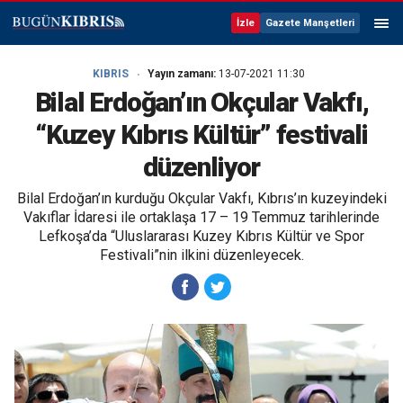
İzle
Gazete Manşetleri
KIBRIS
Yayın zamanı:
13-07-2021 11:30
Bilal Erdoğan’ın Okçular Vakfı,
“Kuzey Kıbrıs Kültür” festivali
düzenliyor
Bilal Erdoğan’ın kurduğu Okçular Vakfı, Kıbrıs’ın kuzeyindeki
Vakıflar İdaresi ile ortaklaşa 17 – 19 Temmuz tarihlerinde
Lefkoşa’da “Uluslararası Kuzey Kıbrıs Kültür ve Spor
Festivali”nin ilkini düzenleyecek.