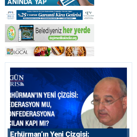
Erhürman’ın Yeni Çizgisi: