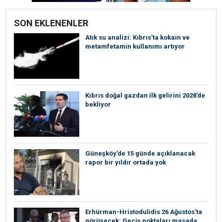
SON EKLENENLER
Atık su analizi: Kıbrıs’ta kokain ve
metamfetamin kullanımı artıyor
Kıbrıs doğal gazdan ilk gelirini 2028’de
bekliyor
Güneşköy’de 15 günde açıklanacak
rapor bir yıldır ortada yok
Erhürman-Hristodulidis 26 Ağustos’ta
görüşecek: Geçiş noktaları masada