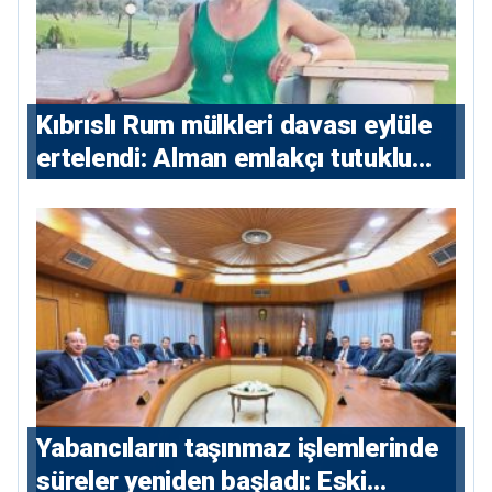
Kıbrıslı Rum mülkleri davası eylüle
ertelendi: Alman emlakçı tutuklu
kalacak
Yabancıların taşınmaz işlemlerinde
süreler yeniden başladı: Eski