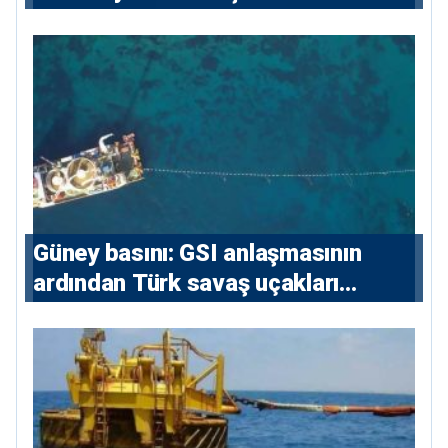
sözleşmelere 6, teslim edilen
konutlara 36 ay
Güney basını: ⁠GSI anlaşmasının
ardından Türk savaş uçakları
yeniden Ege’de