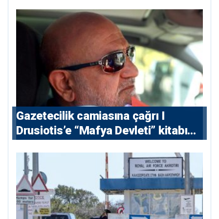
Gazetecilik camiasına çağrı I
⁠Drusiotis’e “Mafya Devleti” kitabı
nedeniyle ikinci ceza soruşturması