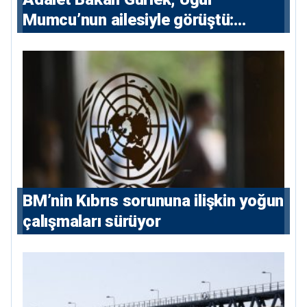
Mumcu’nun ailesiyle görüştü:
“Karanlıkta kalan bazı olaylar var,
devlet isterse her olayı ortaya
çıkarır”
BM’nin Kıbrıs sorununa ilişkin yoğun
çalışmaları sürüyor