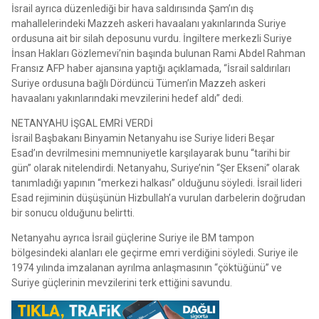
İsrail ayrıca düzenlediği bir hava saldırısında Şam’ın dış
mahallelerindeki Mazzeh askeri havaalanı yakınlarında Suriye
ordusuna ait bir silah deposunu vurdu. İngiltere merkezli Suriye
İnsan Hakları Gözlemevi’nin başında bulunan Rami Abdel Rahman
Fransız AFP haber ajansına yaptığı açıklamada, “İsrail saldırıları
Suriye ordusuna bağlı Dördüncü Tümen’in Mazzeh askeri
havaalanı yakınlarındaki mevzilerini hedef aldı” dedi.
NETANYAHU İŞGAL EMRİ VERDİ
İsrail Başbakanı Binyamin Netanyahu ise Suriye lideri Beşar
Esad’ın devrilmesini memnuniyetle karşılayarak bunu “tarihi bir
gün” olarak nitelendirdi. Netanyahu, Suriye’nin “Şer Ekseni” olarak
tanımladığı yapının “merkezi halkası” olduğunu söyledi. İsrail lideri
Esad rejiminin düşüşünün Hizbullah’a vurulan darbelerin doğrudan
bir sonucu olduğunu belirtti.
Netanyahu ayrıca İsrail güçlerine Suriye ile BM tampon
bölgesindeki alanları ele geçirme emri verdiğini söyledi. Suriye ile
1974 yılında imzalanan ayrılma anlaşmasının “çöktüğünü” ve
Suriye güçlerinin mevzilerini terk ettiğini savundu.