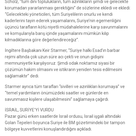
Scholz, “tüm dini toplulukların, tüm azınlıkların şimdi ve gelecekte
korumadan yararlanması gerektiğini” de sözlerine ekledi ve ekledi:
“Gelecekteki yöneticileri, tüm Suriyelilerin onurlu ve kendi
kaderlerini tayin ederek yaşamalarını, Suriye’nin egemenliğini
üçüncü tarafların kötü niyetli müdahalelerine karşı savunmalarını
ve komşularıyla barış içinde yaşamalarını mümkün kılıp
kılmadıklarına göre değerlendireceğiz”.
İngiltere Başbakanı Keir Starmer, “Suriye halkı Esad’ın barbar
rejimi altında çok uzun süre acı çekti ve onun gidişini
memnuniyetle karşılıyoruz. Şimdi odak noktamız siyasi bir
çözümün hakim olmasını ve istikrarın yeniden tesis edilmesini
sağlamaktır” dedi.
Starmer ayrıca tüm tarafları “sivilleri ve azınlıkları korumaya” ve
“temel yardımların önümüzdeki saatler ve günlerde en
savunmasız kişilere ulaşabilmesini” sağlamaya çağırdı.
İSRAİL, SURİYE’Yİ VURDU
Pazar günü erken saatlerde İsrail ordusu, İsrail işgali altındaki
Golan Tepeleri boyunca Suriye ile BM gözetimindeki bir tampon
bölgeye kuvvetlerini konuşlandırdığını açıkladı.