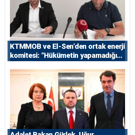
KTMMOB ve El-Sen’den ortak enerji
komitesi: “Hükümetin yapamadığını
yapacak”
Adalet Bakan Gürlek, Uğur