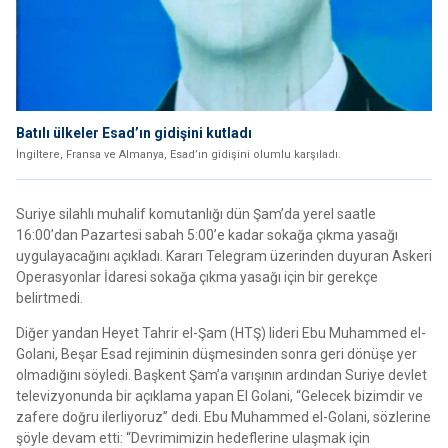
Batılı ülkeler Esad’ın gidişini kutladı
İngiltere, Fransa ve Almanya, Esad’ın gidişini olumlu karşıladı.
Suriye silahlı muhalif komutanlığı dün Şam’da yerel saatle
16:00’dan Pazartesi sabah 5:00’e kadar sokağa çıkma yasağı
uygulayacağını açıkladı. Kararı Telegram üzerinden duyuran Askeri
Operasyonlar İdaresi sokağa çıkma yasağı için bir gerekçe
belirtmedi.
Diğer yandan Heyet Tahrir el-Şam (HTŞ) lideri Ebu Muhammed el-
Golani, Beşar Esad rejiminin düşmesinden sonra geri dönüşe yer
olmadığını söyledi. Başkent Şam’a varışının ardından Suriye devlet
televizyonunda bir açıklama yapan El Golani, “Gelecek bizimdir ve
zafere doğru ilerliyoruz” dedi. Ebu Muhammed el-Golani, sözlerine
şöyle devam etti: “Devrimimizin hedeflerine ulaşmak için