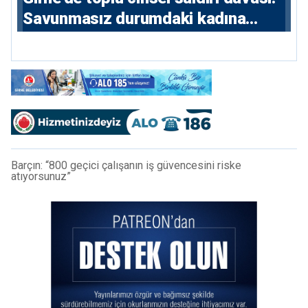
Savunmasız durumdaki kadına
saldıran beş erkeğe 55 yıl hapis
Barçın: “800 geçici çalışanın iş güvencesini riske
atıyorsunuz”