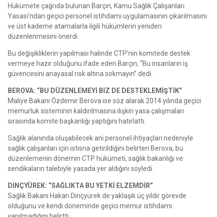
Hükümete çağrıda bulunan Barçın, Kamu Sağlık Çalışanları
Yasası’ndan geçici personel istihdamı uygulamasının çıkarılmasını
ve üst kademe atamalarla ilgili hükümlerin yeniden
düzenlenmesini önerdi.
Bu değişikliklerin yapılması halinde CTP’nin komitede destek
vermeye hazır olduğunu ifade eden Barçın, “Bu insanların iş
güvencesini anayasal risk altına sokmayın” dedi.
BEROVA: “BU DÜZENLEMEYİ BİZ DE DESTEKLEMİŞTİK”
Maliye Bakanı Özdemir Berova ise söz alarak 2014 yılında geçici
memurluk sisteminin kaldırılmasına ilişkin yasa çalışmaları
sırasında komite başkanlığı yaptığını hatırlattı.
Sağlık alanında oluşabilecek ani personel ihtiyaçları nedeniyle
sağlık çalışanları için istisna getirildiğini belirten Berova, bu
düzenlemenin dönemin CTP hükümeti, sağlık bakanlığı ve
sendikaların talebiyle yasada yer aldığını söyledi.
DİNÇYÜREK: “SAĞLIKTA BU YETKİ ELZEMDİR”
Sağlık Bakanı Hakan Dinçyürek de yaklaşık üç yıldır görevde
olduğunu ve kendi döneminde geçici memur istihdamı
yapılmadığını belirtti.