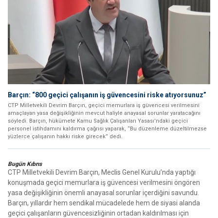
Barçın: “800 geçici çalışanın iş güvencesini riske atıyorsunuz”
CTP Milletvekili Devrim Barçın, geçici memurlara iş güvencesi verilmesini
amaçlayan yasa değişikliğinin mevcut haliyle anayasal sorunlar yaratacağını
söyledi. Barçın, hükümete Kamu Sağlık Çalışanları Yasası'ndaki geçici
personel istihdamını kaldırma çağrısı yaparak, “Bu düzenleme düzeltilmezse
yüzlerce çalışanın hakkı riske girecek” dedi.
Bugün Kıbrıs
CTP Milletvekili Devrim Barçın, Meclis Genel Kurulu’nda yaptığı
konuşmada geçici memurlara iş güvencesi verilmesini öngören
yasa değişikliğinin önemli anayasal sorunlar içerdiğini savundu.
Barçın, yıllardır hem sendikal mücadelede hem de siyasi alanda
geçici çalışanların güvencesizliğinin ortadan kaldırılması için