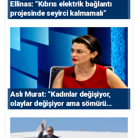
Ellinas: “Kıbrıs elektrik bağlantı
projesinde seyirci kalmamalı”
Aslı Murat: “Kadınlar değişiyor,
olaylar değişiyor ama sömürü
düzeni değişmiyor”