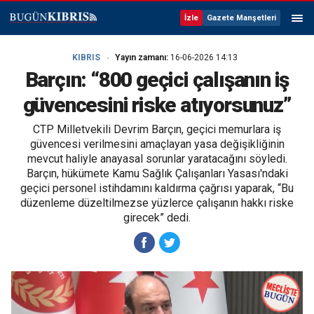
İzle
Gazete Manşetleri
KIBRIS
Yayın zamanı:
16-06-2026 14:13
Barçın: “800 geçici çalışanın iş
güvencesini riske atıyorsunuz”
CTP Milletvekili Devrim Barçın, geçici memurlara iş
güvencesi verilmesini amaçlayan yasa değişikliğinin
mevcut haliyle anayasal sorunlar yaratacağını söyledi.
Barçın, hükümete Kamu Sağlık Çalışanları Yasası'ndaki
geçici personel istihdamını kaldırma çağrısı yaparak, “Bu
düzenleme düzeltilmezse yüzlerce çalışanın hakkı riske
girecek” dedi.