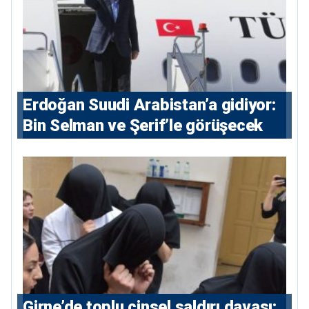
Erdoğan Suudi Arabistan’a gidiyor:
Bin Selman ve Şerif’le görüşecek
Girne’de toplu cinsel saldırı davası: