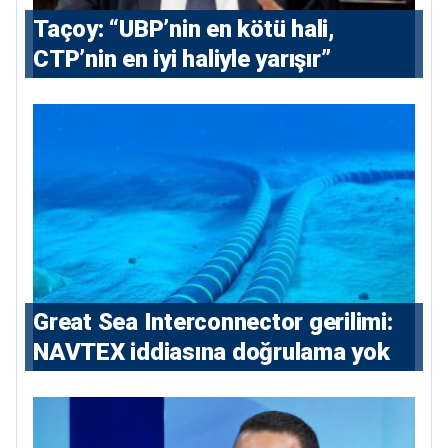
Taçoy: “UBP’nin en kötü hali,
CTP’nin en iyi haliyle yarışır”
Great Sea Interconnector gerilimi:
NAVTEX iddiasına doğrulama yok