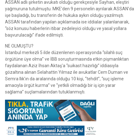
ASSAN adlı şirketin avukatı olduğu gerekçesiyle Sayhan, eleştiri
yağmuruna tutulmuştu. MKE’den 9 personelin ayrılarak ASSAN’da
işe başladığı, bu transferin de hukuka aykırı olduğu yazılmıştı.
ASSAN tarafından yapılan açıklamada ise iddialar yalanlanarak,
“söz konusu haberlerin itibar zedeleyici olduğu ve yasal yollara
başvurulacağı” ifade edilmişti.
NE OLMUŞTU?
İstanbul merkezli 5 ilde düzenlenen operasyonda “silahlı suç
örgütüne üye olma” ve İBB soruşturmasında etkin pişmanlıktan
faydalanan Aziz İhsan Aktaş’a “suikast hazırlığı” iddiasıyla
gözaltına alınan Selahattin Yılmaz ile avukatlar Cem Duman ve
Semra Ilık’ın da aralarında olduğu 10 kişi, “tehdit”, “suç işleme
amacıyla örgüt kurma” ve “yetkili olmadığı bir iş için yarar
sağlama” suçlamalarından tutuklanmıştı.