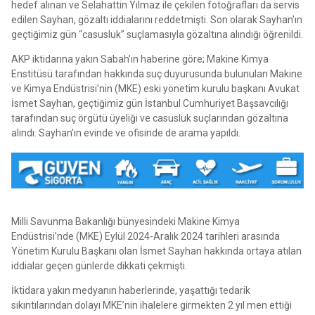
hedef alınan ve Selahattin Yılmaz ile çekilen fotoğrafları da servis
edilen Sayhan, gözaltı iddialarını reddetmişti. Son olarak Sayhan’ın
geçtiğimiz gün “casusluk” suçlamasıyla gözaltına alındığı öğrenildi.
AKP iktidarına yakın Sabah’ın haberine göre; Makine Kimya
Enstitüsü tarafından hakkında suç duyurusunda bulunulan Makine
ve Kimya Endüstrisi’nin (MKE) eski yönetim kurulu başkanı Avukat
İsmet Sayhan, geçtiğimiz gün İstanbul Cumhuriyet Başsavcılığı
tarafından suç örgütü üyeliği ve casusluk suçlarından gözaltına
alındı. Sayhan’ın evinde ve ofisinde de arama yapıldı.
Milli Savunma Bakanlığı bünyesindeki Makine Kimya
Endüstrisi’nde (MKE) Eylül 2024-Aralık 2024 tarihleri arasında
Yönetim Kurulu Başkanı olan İsmet Sayhan hakkında ortaya atılan
iddialar geçen günlerde dikkati çekmişti.
İktidara yakın medyanın haberlerinde, yaşattığı tedarik
sıkıntılarından dolayı MKE’nin ihalelere girmekten 2 yıl men ettiği