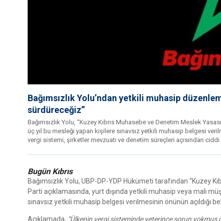
Bağımsızlık Yolu’ndan yetkili muhasip düzenlem
sürdüreceğiz”
Bağımsızlık Yolu, “Kuzey Kıbrıs Muhasebe ve Denetim Meslek Yasası”n
üç yıl bu mesleği yapan kişilere sınavsız yetkili muhasip belgesi ver
vergi sistemi, şirketler mevzuatı ve denetim süreçleri açısından ciddi r
Bugün Kıbrıs
Bağımsızlık Yolu, UBP-DP-YDP Hükümeti tarafından “Kuzey Kıbr
Parti açıklamasında, yurt dışında yetkili muhasip veya mali müşa
sınavsız yetkili muhasip belgesi verilmesinin önünün açıldığı belir
Açıklamada,
“Ülkenin vergi sisteminde yeterince sorun yokmuş