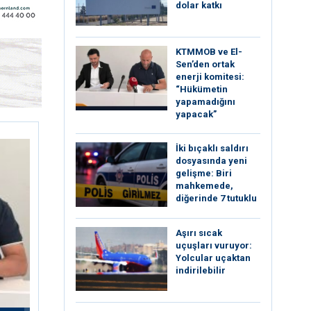
dolar katkı
KTMMOB ve El-
Sen’den ortak
enerji komitesi:
“Hükümetin
yapamadığını
yapacak”
İki bıçaklı saldırı
dosyasında yeni
gelişme: Biri
mahkemede,
diğerinde 7 tutuklu
Aşırı sıcak
uçuşları vuruyor:
Yolcular uçaktan
indirilebilir