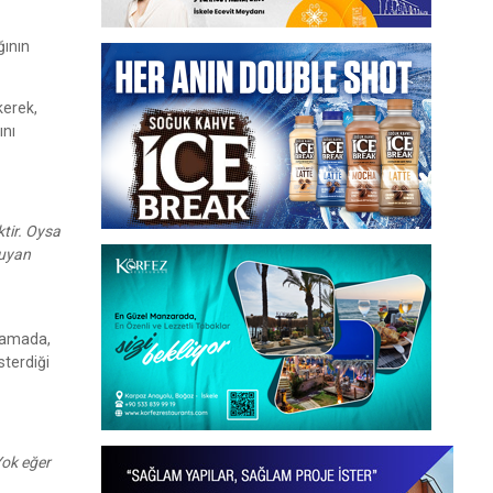
ğının
kerek,
ını
ktir. Oysa
kuyan
klamada,
terdiği
Yok eğer