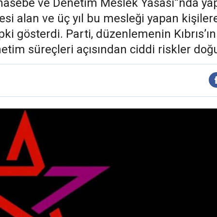
hasebe ve Denetim Meslek Yasası”nda yapıla
i alan ve üç yıl bu mesleği yapan kişilere
i gösterdi. Parti, düzenlemenin Kıbrıs’ın 
tim süreçleri açısından ciddi riskler doğur