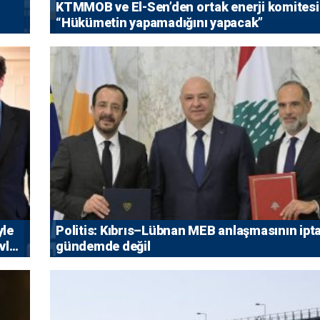
KTMMOB ve El-Sen’den ortak enerji komitesi
“Hükümetin yapamadığını yapacak”
yle
Politis: Kıbrıs–Lübnan MEB anlaşmasının ipta
vlet
gündemde değil