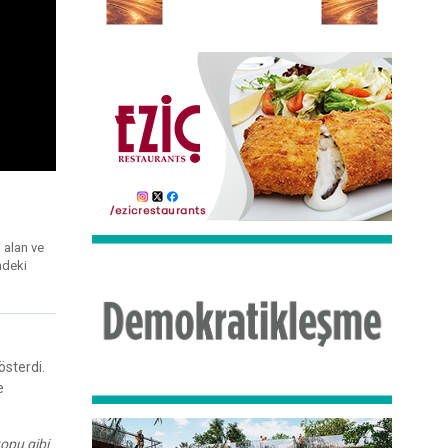
 alan ve
ndeki
sterdi.
e
opu gibi