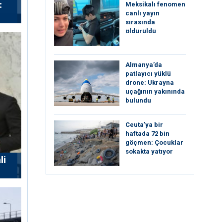
:
Meksikalı fenomen
canlı yayın
sırasında
öldürüldü
Almanya’da
patlayıcı yüklü
drone: Ukrayna
uçağının yakınında
bulundu
Ceuta’ya bir
haftada 72 bin
göçmen: Çocuklar
sokakta yatıyor
li