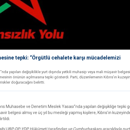
esine tepki: “Örgütlü cehalete karşı mücadelemizi
da yapılan değişiklikle yurt dışında yetkili muhasip veya mali müşavir belgesi
ilmesinin önünün açılmasına tepki gösterdi. Parti, düzenlemenin Kıbrıs’ın kuzeyi
iskler doğuracağını belirtti.
ıs Muhasebe ve Denetim Meslek Yasası”nda yapılan değişikliğe tepki gö
vir belgesi almış ve üç yıl bu mesleği yapmış kişilere, Kıbrıs’ın kuzeyind
tildi.
 gibi UBP-DP-YDP Hükümeti tarafından ve Cumhurbaşkanı aracılığıyla nurt