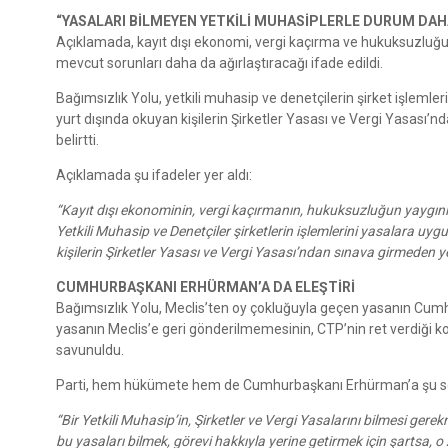
“YASALARI BİLMEYEN YETKİLİ MUHASİPLERLE DURUM DA
Açıklamada, kayıt dışı ekonomi, vergi kaçırma ve hukuksuzluğun
mevcut sorunları daha da ağırlaştıracağı ifade edildi.
Bağımsızlık Yolu, yetkili muhasip ve denetçilerin şirket işleml
yurt dışında okuyan kişilerin Şirketler Yasası ve Vergi Yasası’
belirtti.
Açıklamada şu ifadeler yer aldı:
“Kayıt dışı ekonominin, vergi kaçırmanın, hukuksuzluğun yaygınlığ
Yetkili Muhasip ve Denetçiler şirketlerin işlemlerini yasalara uy
kişilerin Şirketler Yasası ve Vergi Yasası’ndan sınava girmeden y
CUMHURBAŞKANI ERHÜRMAN’A DA ELEŞTİRİ
Bağımsızlık Yolu, Meclis’ten oy çokluğuyla geçen yasanın Cum
yasanın Meclis’e geri gönderilmemesinin, CTP’nin ret verdiğ
savunuldu.
Parti, hem hükümete hem de Cumhurbaşkanı Erhürman’a şu soru
“Bir Yetkili Muhasip’in, Şirketler ve Vergi Yasalarını bilmesi ger
bu yasaları bilmek, görevi hakkıyla yerine getirmek için şartsa,