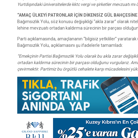
Yurtdışındaki üniversitelerde kktc vergi ve şirketler mevzuatı mı
“AMAÇ ÜLKEYİ PATRONLAR İÇİN DİKENSİZ GÜL BAHÇESİNE
Bağımsızlık Yolu, söz konusu değişikliği “akla zarar” olarak nit
lehine mevzuatı ortadan kaldırma sürecinin bir parçası olduğu
Parti açıklamasında, amaçlananın “bilgisiz yetkililer” yaratarak 
Bağımsızlık Yolu, açıklamasını şu ifadelerle tamamladı:
“Emekçinin Partisi Bağımsızlık Yolu olarak bu akla zarar değişikl
ortadan kaldırma sürecinin bir parçası olduğunu vurgularız. Amaç 
çevirmektir. Partimiz bu örgütlü cehalete karşı mücadelesini yüks