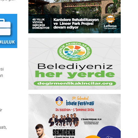
esi
an
r
atı,