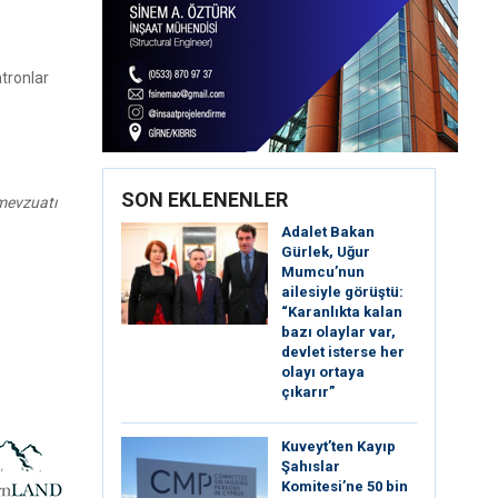
atronlar
SON EKLENENLER
 mevzuatı
Adalet Bakan
Gürlek, Uğur
Mumcu’nun
ailesiyle görüştü:
“Karanlıkta kalan
bazı olaylar var,
devlet isterse her
olayı ortaya
çıkarır”
Kuveyt’ten Kayıp
Şahıslar
Komitesi’ne 50 bin