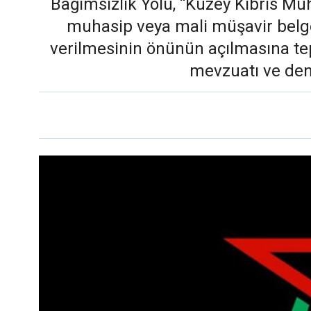
Bağımsızlık Yolu, “Kuzey Kıbrıs Mu
muhasip veya mali müşavir belges
verilmesinin önünün açılmasına tepk
mevzuatı ve dene