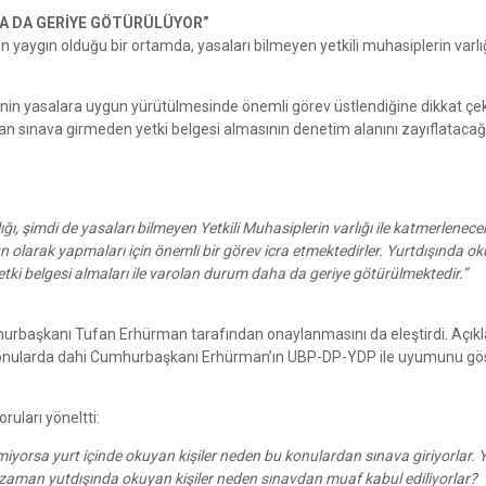
HA DA GERİYE GÖTÜRÜLÜYOR”
 yaygın olduğu bir ortamda, yasaları bilmeyen yetkili muhasiplerin varlı
erinin yasalara uygun yürütülmesinde önemli görev üstlendiğine dikkat çe
ndan sınava girmeden yetki belgesi almasının denetim alanını zayıflatacağ
ı, şimdi de yasaları bilmeyen Yetkili Muhasiplerin varlığı ile katmerlenece
gun olarak yapmaları için önemli bir görev icra etmektedirler. Yurtdışında o
etki belgesi almaları ile varolan durum daha da geriye götürülmektedir.”
hurbaşkanı Tufan Erhürman tarafından onaylanmasını da eleştirdi. Açı
i konularda dahi Cumhurbaşkanı Erhürman’ın UBP-DP-YDP ile uyumunu gös
ları yöneltti:
ekmiyorsa yurt içinde okuyan kişiler neden bu konulardan sınava giriyorlar. 
 o zaman yutdışında okuyan kişiler neden sınavdan muaf kabul ediliyorlar?