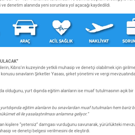
 ve denetim alanında yeni sorunlara yol açacağı kaydedildi.
TULACAK”
şilerin, Kıbrıs’ın kuzeyinde yetkili muhasip ve denetçi olabilmek için girilm
 konusu sınavların Şirketler Yasası, şirket yönetimi ve vergi mevzuatınd
nda olduğunu, yurt dışında eğitim alanların ise muaf tutulmasının açık bir
, yurtdışında eğitim alanların bu sınavlardan muaf tutulmaları hem bariz bi
hükümet eli ile yasalaştırılması anlamına geliyor.”
an kişilere “yetersiz” damgası vurduğunu savunarak, yürürlükteki mevzu
uhasip ve denetçi belgesi verilmesini de eleştirdi.