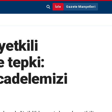
İzle
Gazete Manşetleri
etkili
 tepki:
cadelemizi