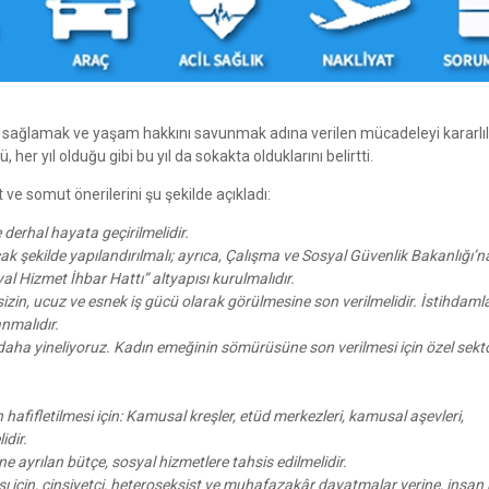
ağlamak ve yaşam hakkını savunmak adına verilen mücadeleyi kararlıl
her yıl olduğu gibi bu yıl da sokakta olduklarını belirtti.
 ve somut önerilerini şu şekilde açıkladı:
 derhal hayata geçirilmelidir.
ak şekilde yapılandırılmalı; ayrıca, Çalışma ve Sosyal Güvenlik Bakanlığı’n
l Hizmet İhbar Hattı” altyapısı kurulmalıdır.
izin, ucuz ve esnek iş gücü olarak görülmesine son verilmelidir. İstihdamla
anmalıdır.
ez daha yineliyoruz. Kadın emeğinin sömürüsüne son verilmesi için özel sekt
 hafifletilmesi için: Kamusal kreşler, etüd merkezleri, kamusal aşevleri,
idir.
ne ayrılan bütçe, sosyal hizmetlere tahsis edilmelidir.
ı için, cinsiyetçi, heteroseksist ve muhafazakâr dayatmalar yerine, insan 