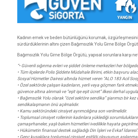
Kadının emek ve beden bütünlüğünü korumak, özgürleşmesini s
sürdürdüklerinin altını çizen Bağımsızlık Yolu Girne Bölge Örgütü, 
Bağımsızlık Yolu Girne Bölge Örgütü, yapısal sorunlara karşı net
“• Güvenli sığınma evleri ve şiddet önleme merkezleri her bölgede
• Tüm ilçelerde Polis Şiddete Müdahale Birimi, etkin başvuru alac
Sosyal Hizmetler Dairesi altında hizmet veren “ALO 183 Acil Sosya
• Özel sektörde çalışan kadınların, yerli veya göçmen fark etmeks
güvence altına alınmalı ve “eşit işe eşit ücret” ilkesi derhal uygul
• Bağımsızlık Yolu olarak “özel sektöre sendika” şiarımızı bir k
sendikalaşmanın önü açılmalıdır.
• Kamu sektöründeki cinsiyet ayrımcılığına son verilmelidir.
• Toplumsal cinsiyet rollerinin kadınlara yüklediği sorumlulukların
çamaşırhaneler, yaşlı bakım hizmetleri ivedilikle hayata geçirilmel
• Hükümetin finansal destek sağladığı Din İşleri ve Evkaf İdaresi’
• Genç kuşaklara toplumsal cinsiyet eşitliği olgusunun aşılanmas