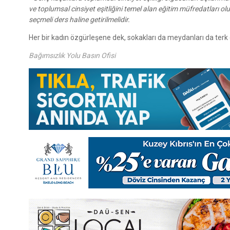
ve toplumsal cinsiyet eşitliğini temel alan eğitim müfredatları olu
seçmeli ders haline getirilmelidir.
Her bir kadın özgürleşene dek, sokakları da meydanları da ter
Bağımsızlık Yolu Basın Ofisi