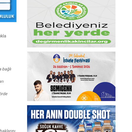
ıkla
a bağlı
rı
örde
haklarını