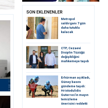
SON EKLENENLER
Metropol
saldırganı 7 gün
daha tutuklu
kalacak
CTP, Cezaevi
Disiplin Tüzüğü
değişikliğini
mahkemeye taşıdı
Erhürman açıkladı,
Güney basını
gündeme taşıdı:
Hristodulidis
Guterres’in mayın
temizleme
önerisini reddetti