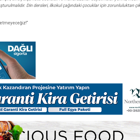
şturulmalıdır. Din dersleri, ilkokul çağındaki çocuklar için zorunluluktan çık
k etmeyeceğiz!”