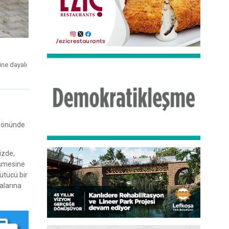
ine dayalı
ı önünde
izde,
eşmesine
ütücü bir
alarına