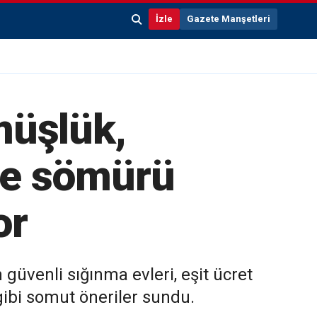
İzle
Gazete Manşetleri
müşlük,
 ve sömürü
or
güvenli sığınma evleri, eşit ücret
 gibi somut öneriler sundu.