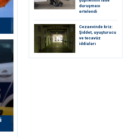
şüphelinin iade
duruşması
ertelendi
Cezaevinde kriz:
Şiddet, uyuşturucu
ve tecavüz
iddiaları
i