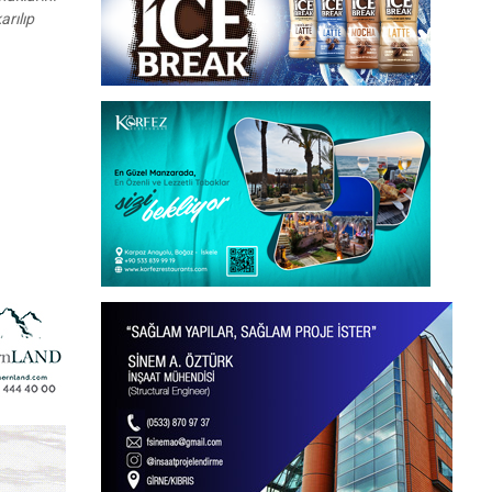
arılıp