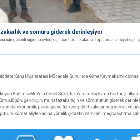
azakarlık ve sömürü giderek derinleşiyor
için güvenli sığınma evleri, eşit ücret politikaları ve toplumsal cinsiyet eşitliğ
 Şiddete Karşı Uluslararası Mücadele Günü’nde Girne Kaymakamlık binas
okuyan Bağımsızlık Yolu Genel Sekreter Yardımcısı Evren Gürtunç, ülkem
çürümüşlüğün, gericiliğin, muhafazakarlığın ve sömürünün giderek derinl
 yönelik ekonomik, psikolojik ve fiziksel şiddet vakalarında somut ve ürk
gütü, hükümet eliyle kadına yönelik şiddetin zeminini meşrulaştırma çab