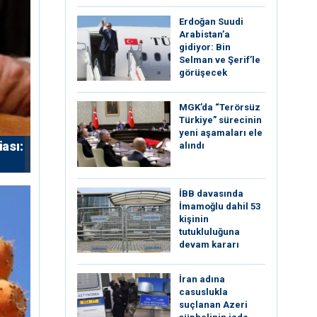
Erdoğan Suudi
Arabistan’a
gidiyor: Bin
Selman ve Şerif’le
görüşecek
MGK’da “Terörsüz
Türkiye” sürecinin
yeni aşamaları ele
iası:
alındı
İBB davasında
İmamoğlu dahil 53
kişinin
tutukluluğuna
devam kararı
İran adına
casuslukla
suçlanan Azeri