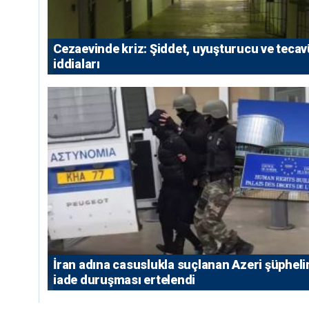
Cezaevinde kriz: Şiddet, uyuşturucu ve teca
iddiaları
İran adına casuslukla suçlanan Azeri şüpheli
iade duruşması ertelendi