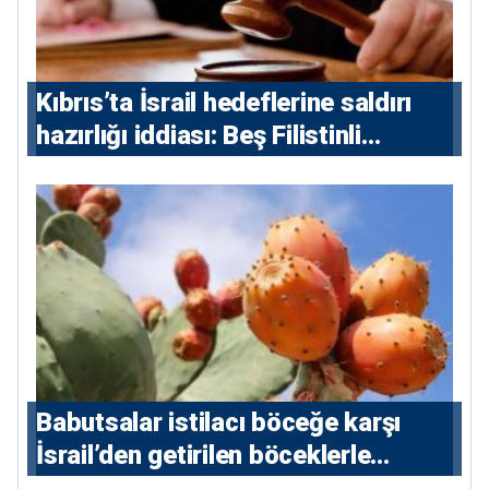
Kıbrıs’ta İsrail hedeflerine saldırı
hazırlığı iddiası: Beş Filistinli
yargılanacak
Babutsalar istilacı böceğe karşı
İsrail’den getirilen böceklerle
korunacak