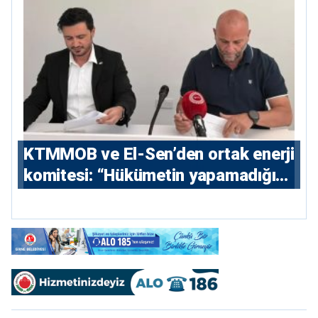
KTMMOB ve El-Sen’den ortak enerji
komitesi: “Hükümetin yapamadığını
yapacak”