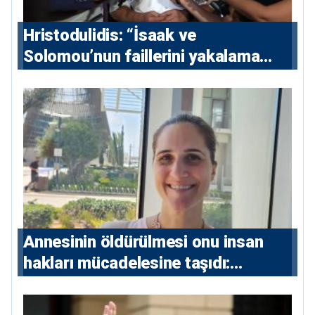
Hristodulidis: “İsaak ve
Solomou’nun faillerini yakalama
çabaları yoğunlaştırılacak; 13 ulusal
ve 5 uluslararası tutuklama emri
çıkarıldı”
Annesinin öldürülmesi onu insan
hakları mücadelesine taşıdı:
Milletvekili Diana Konstantinidis’in
hikayesi