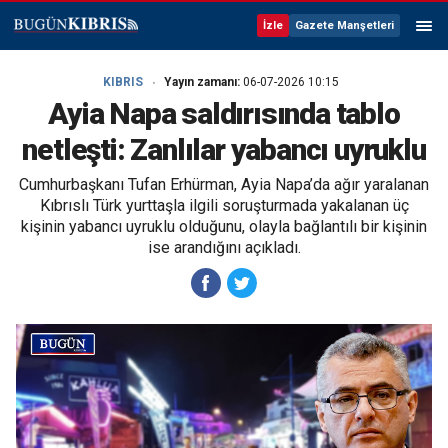
İzle
Gazete Manşetleri
KIBRIS
Yayın zamanı:
06-07-2026 10:15
Ayia Napa saldırısında tablo
netleşti: Zanlılar yabancı uyruklu
Cumhurbaşkanı Tufan Erhürman, Ayia Napa’da ağır yaralanan
Kıbrıslı Türk yurttaşla ilgili soruşturmada yakalanan üç
kişinin yabancı uyruklu olduğunu, olayla bağlantılı bir kişinin
ise arandığını açıkladı.