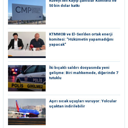
Kuveyt’ten Kayıp Şahıslar Komitesi’ne
50 bin dolar katkı
KTMMOB ve El-Sen’den ortak enerji
komitesi: “Hükümetin yapamadığını
yapacak”
İki bıçaklı saldırı dosyasında yeni
gelişme: Biri mahkemede, diğerinde 7
tutuklu
Aşırı sıcak uçuşları vuruyor: Yolcular
uçaktan indirilebilir