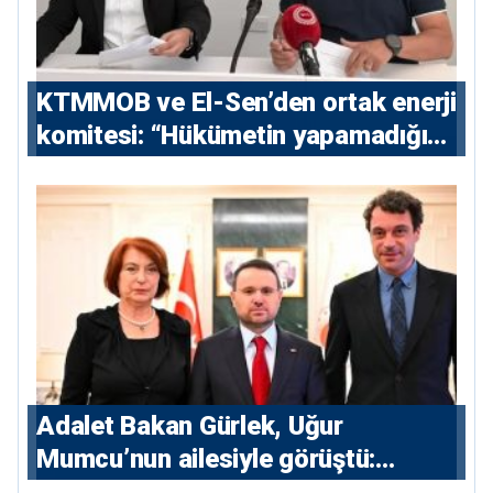
KTMMOB ve El-Sen’den ortak enerji
komitesi: “Hükümetin yapamadığını
yapacak”
Adalet Bakan Gürlek, Uğur
Mumcu’nun ailesiyle görüştü:
“Karanlıkta kalan bazı olaylar var,