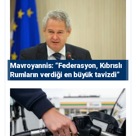
Mavroyannis: “Federasyon, Kıbrıslı
Rumların verdiği en büyük tavizdi”