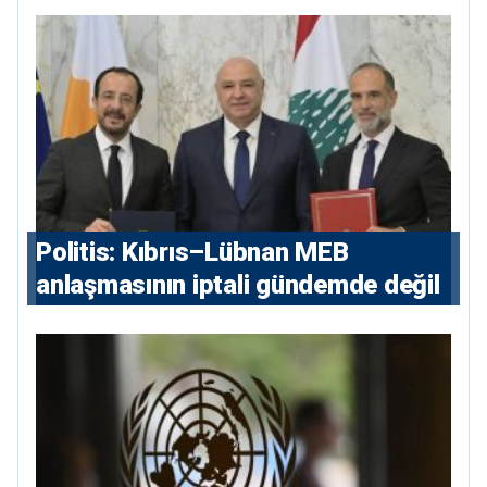
devlet isterse her olayı ortaya
çıkarır”
Politis: Kıbrıs–Lübnan MEB
anlaşmasının iptali gündemde değil