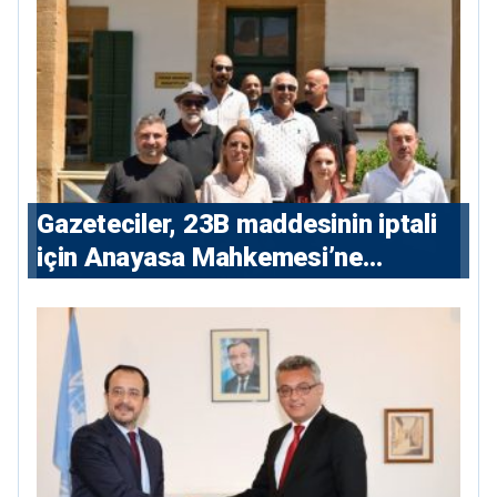
Gazeteciler, 23B maddesinin iptali
için Anayasa Mahkemesi’ne
başvuru yaptı