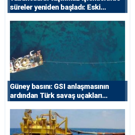
süreler yeniden başladı: Eski
sözleşmelere 6, teslim edilen
konutlara 36 ay
Güney basını: ⁠GSI anlaşmasının
ardından Türk savaş uçakları
yeniden Ege’de