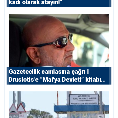
kadı olarak atayın!”
Gazetecilik camiasına çağrı I
⁠Drusiotis’e “Mafya Devleti” kitabı
nedeniyle ikinci ceza soruşturması