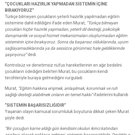
“ÇOCUKLARI HAZIRLIK YAPMADAN SİSTEMİN İÇİNE
BIRAKIYORUZ”
Türkçe bilmeyen çocukların yeterli hazırlık yapılmadan eğitim
sistemine dahil edildiğini ifade eden Murat,
“Türkçe bilmeyen
çocukları hiçbir hazırlık yapmadan, yeterli dil desteği, psikolojik
danışmanlık ve sosyal hizmet mekanizmaları oluşturmadan eğitim
sisteminin içine bırakıyoruz. Sonra da başarısız olduklarında, uyum
sağlayamadıklarında ya da sessizce görünmez hale geldiklerinde
şaşırıyoruz”
dedi.
Kontrolsüz ve denetimsiz nüfus hareketlerinin en ağır bedelini
çocukların ödediğini belirten Murat, bu çocukların kendi
tercihleriyle buraya gelmediğini vurguladı.
Murat,
“Eğitim hakkına erişmek, anlaşılmak, korunmak ve ruh
sağlığı desteği alabilmek onların en temel hakkı”
ifadelerini kullandı.
“SİSTEMİN BAŞARISIZLIĞIDIR”
Yaşanan olayın kamusal sorumluluk boyutuna dikkat çeken Murat
şöyle dedi:
“Bir çocuğun karne aldığı gün kendisini okulun ikinci katından
aşağıya atacak noktaya gelmesi, sistemin başarısızlığıdır. Devletin o