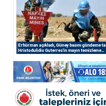
Erhürman açıkladı, Güney basını gündeme taş
Hristodulidis Guterres’in mayın temizleme
önerisini reddetti