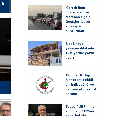
ılı
Kıbrıslı Rum
motosikletliler
Metehan’a geldi:
Geçişler tedbir
amacıyla
durduruldu
Sıcak hava
yasağını ihlal eden
19 iş yerine yazılı
uyarı
Tabipler Birliği:
Şiddet artık ciddi
bir halk sağlığı ve
toplumsal güvenlik
sorunu
Taçoy: “UBP’nin en
kötü hali, CTP’nin
en iyi haliyle