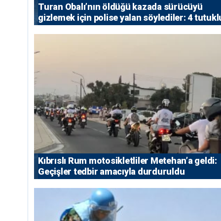
Turan Obalı’nın öldüğü kazada sürücüyü
gizlemek için polise yalan söylediler: 4 tutukl
Kıbrıslı Rum motosikletliler Metehan’a geldi:
Geçişler tedbir amacıyla durduruldu