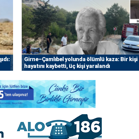
ıdı:
Girne–Çamlıbel yolunda ölümlü kaza: Bir kişi
hayatını kaybetti, üç kişi yaralandı