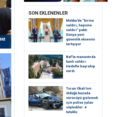
SON EKLENENLER
Mekke’de “birine
saldırı, hepsine
saldırı” paktı:
Dünya yeni
sız
güvenlik eksenini
tartışıyor
Baf’ta manastırda
kanlı saldırı:
Hedefte başrahip
vardı
Turan Obalı’nın
öldüğü kazada
sürücüyü gizlemek
için polise yalan
söylediler: 4
tutuklu