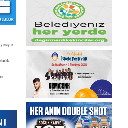
iyesiyle
larlık
ın