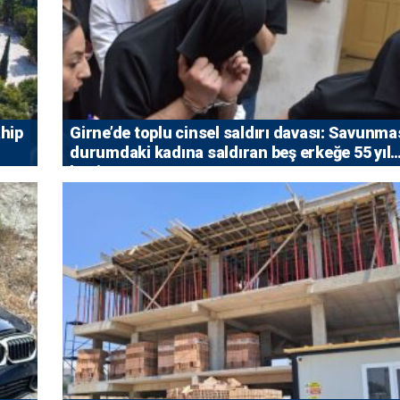
ahip
Girne’de toplu cinsel saldırı davası: Savunma
durumdaki kadına saldıran beş erkeğe 55 yıl
hapis