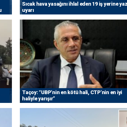
Sıcak hava yasağını ihlal eden 19 iş yerine yaz
u
uyarı
Taçoy: “UBP’nin en kötü hali, CTP’nin en iyi
haliyle yarışır”