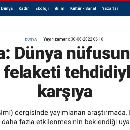
Dünya
Kadın
Ekoloji
Bilim
Kültür - Sanat
Yazarlar
Yayın zamanı:
30-06-2022 06:16
DÜNYA
a: Dünya nüfusun
l felaketi tehdidiy
karşıya
mi) dergisinde yayımlanan araştırmada, öz
n daha fazla etkilenmesinin beklendiği uy