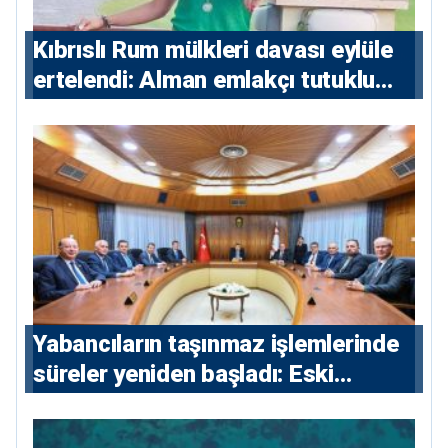
Kıbrıslı Rum mülkleri davası eylüle
ertelendi: Alman emlakçı tutuklu
kalacak
Yabancıların taşınmaz işlemlerinde
süreler yeniden başladı: Eski
sözleşmelere 6, teslim edilen
konutlara 36 ay