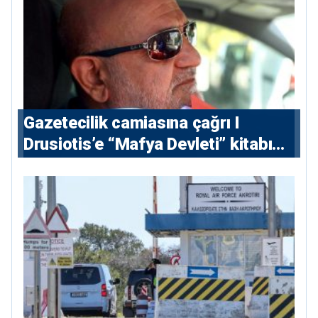
Gazetecilik camiasına çağrı I
⁠Drusiotis’e “Mafya Devleti” kitabı
nedeniyle ikinci ceza soruşturması