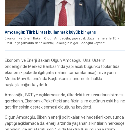
Amcaoğlu: Türk Lirası kullanmak büyük bir şans
Ekonomi ve Enerji Bakanı Olgun Amcaoğlu, yapılacak düzenlemelerle Türk
lirası ile yaşamanın daha avantajlı olacağının görüleceğini kaydetti.
Ekonomi ve Enerji Bakanı Olgun Amcaoğlu, Ünal Üstel’in
önderliğinde Merkez Bankası’nda yapılacak bugünkü toplantıda
ekonomik paketle ilgili çalışmaların tamamlanacağını ve yarın
Meclis Mavi Salonu’nda Başbakanın sunumu ile halkla
paylaşılacağını kaydetti.
Amcaoğlu, BRT’ye açıklamasında, ülkedeki tüm unsurların bilmesi
gerekenin, Ekonomik Paket’teki ana fikrin alım gücünün eski haline
getirilmesinin desteklenmesi olduğunu kaydetti.
Olgun Amcaoğlu, ülkenin enerji politikaları ve hedefleri konusunda
yaptığı açıklamada da, enerji arzında yaşanan sıkıntıların herkesçe
bilindiğini de anlatarak, son 4 yılda Elektrik Kurumu’na yatırım