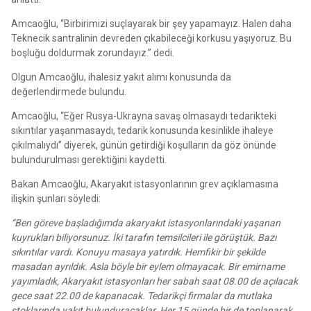
Amcaoğlu, “Birbirimizi suçlayarak bir şey yapamayız. Halen daha
Teknecik santralinin devreden çıkabileceği korkusu yaşıyoruz. Bu
boşluğu doldurmak zorundayız.” dedi.
Olgun Amcaoğlu, ihalesiz yakıt alımı konusunda da
değerlendirmede bulundu.
Amcaoğlu, “Eğer Rusya-Ukrayna savaş olmasaydı tedarikteki
sıkıntılar yaşanmasaydı, tedarik konusunda kesinlikle ihaleye
çıkılmalıydı” diyerek, günün getirdiği koşulların da göz önünde
bulundurulması gerektiğini kaydetti.
Bakan Amcaoğlu, Akaryakıt istasyonlarının grev açıklamasına
ilişkin şunları söyledi:
“Ben göreve başladığımda akaryakıt istasyonlarındaki yaşanan
kuyrukları biliyorsunuz. İki tarafın temsilcileri ile görüştük. Bazı
sıkıntılar vardı. Konuyu masaya yatırdık. Hemfikir bir şekilde
masadan ayrıldık. Asla böyle bir eylem olmayacak. Bir emirname
yayımladık, Akaryakıt istasyonları her sabah saat 08.00 de açılacak
gece saat 22.00 de kapanacak. Tedarikçi firmalar da mutlaka
stoklarında yakıt bulunduracaklar. Her 15 günde bir de toplanarak