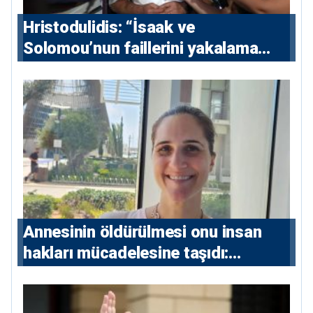
Hristodulidis: “İsaak ve
Solomou’nun faillerini yakalama
çabaları yoğunlaştırılacak; 13 ulusal
ve 5 uluslararası tutuklama emri
çıkarıldı”
Annesinin öldürülmesi onu insan
hakları mücadelesine taşıdı:
Milletvekili Diana Konstantinidis’in
hikayesi