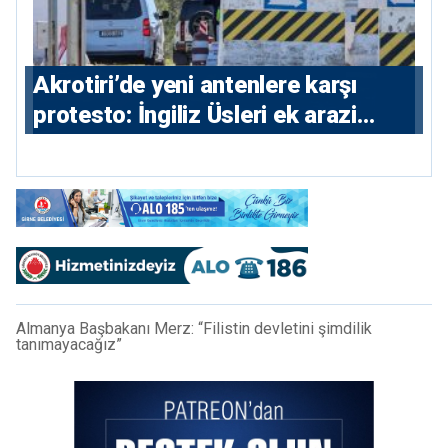
⁠Akrotiri’de yeni antenlere karşı
protesto: İngiliz Üsleri ek arazi
istiyor
Almanya Başbakanı Merz: “Filistin devletini şimdilik
tanımayacağız”