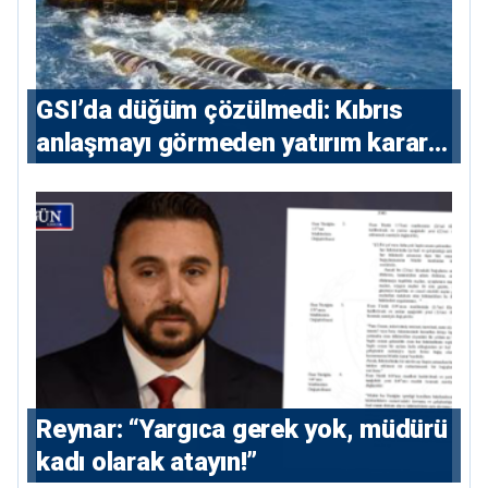
GSI’da düğüm çözülmedi: Kıbrıs
anlaşmayı görmeden yatırım kararı
vermeyecek
Reynar: “Yargıca gerek yok, müdürü
kadı olarak atayın!”