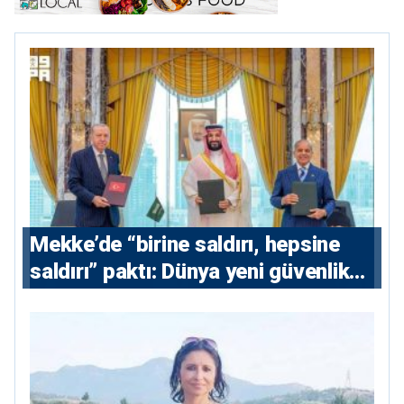
Mekke’de “birine saldırı, hepsine
saldırı” paktı: Dünya yeni güvenlik
eksenini tartışıyor