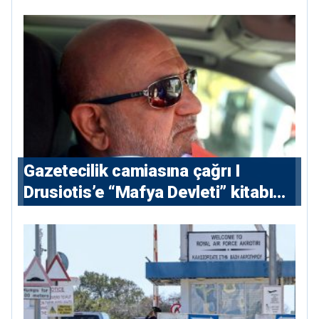
Gazetecilik camiasına çağrı I
⁠Drusiotis’e “Mafya Devleti” kitabı
nedeniyle ikinci ceza soruşturması