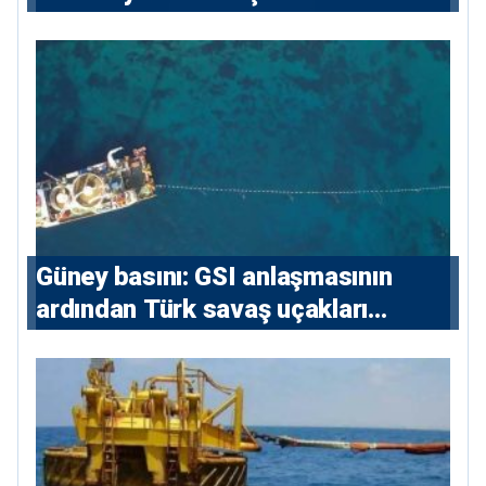
sözleşmelere 6, teslim edilen
konutlara 36 ay
Güney basını: ⁠GSI anlaşmasının
ardından Türk savaş uçakları
yeniden Ege’de