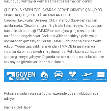
bulunduğu yurttaşlar derhal serbest bırakılmalıdır” denildi.
ÇHD: POLİS KAPIYI ZORLAYARAK İÇERİYE GİRMEYE ÇALIŞIYOR,
DIŞARDA ÇOK ŞİDDETLİ SALDIRILAR OLDU
Çağdaş Hukukçular Derneği (ÇHD) İstanbul Şube’den yapılan
açıklamada, “Gezi Direnişinin 9. yılında Taksim’deyiz. Yürüyüşün
başlatılmak istendiği TMMOB’un sokağına giriş çıkışlar polis
tarafından engelleniyor. Barikata yüklenen kitleye polis yakın
mesafeden gaz sıkıyor. Polisin TMMOB önünde saldırısı devam
ediyor. Yoğun gaz saldırısı ardından TMMOB binasına giren
insanlar da binada sıkıştırılmış durumda. Polis kapıyı zorlayarak
içeriye girmeye çalışıyor. Dışarıda ise çok şiddetli saldırılar oldu ve
çok sayıda gözaltı var” ifadesi kullanıldı.
Polisin saldırıları sonrası 100’ün üzerinde gözaltı olduğu ifade
ediliyor.
Kaynak: Sol Haber