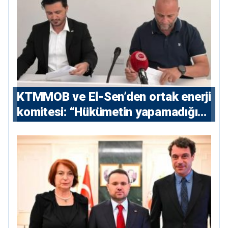
KTMMOB ve El-Sen’den ortak enerji
komitesi: “Hükümetin yapamadığını
yapacak”