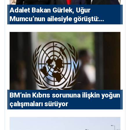
Adalet Bakan Gürlek, Uğur
Mumcu’nun ailesiyle görüştü:
“Karanlıkta kalan bazı olaylar var,
devlet isterse her olayı ortaya
çıkarır”
BM’nin Kıbrıs sorununa ilişkin yoğun
çalışmaları sürüyor