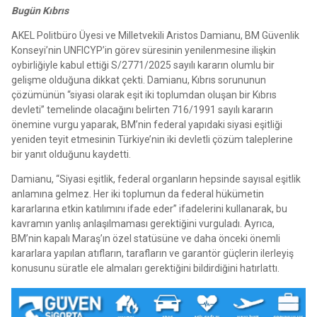
Bugün Kıbrıs
AKEL Politbüro Üyesi ve Milletvekili Aristos Damianu, BM Güvenlik
Konseyi’nin UNFICYP’in görev süresinin yenilenmesine ilişkin
oybirliğiyle kabul ettiği S/2771/2025 sayılı kararın olumlu bir
gelişme olduğuna dikkat çekti. Damianu, Kıbrıs sorununun
çözümünün “siyasi olarak eşit iki toplumdan oluşan bir Kıbrıs
devleti” temelinde olacağını belirten 716/1991 sayılı kararın
önemine vurgu yaparak, BM’nin federal yapıdaki siyasi eşitliği
yeniden teyit etmesinin Türkiye’nin iki devletli çözüm taleplerine
bir yanıt olduğunu kaydetti.
Damianu, “Siyasi eşitlik, federal organların hepsinde sayısal eşitlik
anlamına gelmez. Her iki toplumun da federal hükümetin
kararlarına etkin katılımını ifade eder” ifadelerini kullanarak, bu
kavramın yanlış anlaşılmaması gerektiğini vurguladı. Ayrıca,
BM’nin kapalı Maraş’ın özel statüsüne ve daha önceki önemli
kararlara yapılan atıfların, tarafların ve garantör güçlerin ilerleyiş
konusunu süratle ele almaları gerektiğini bildirdiğini hatırlattı.