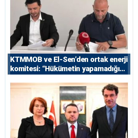
KTMMOB ve El-Sen’den ortak enerji
komitesi: “Hükümetin yapamadığını
yapacak”