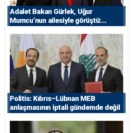
Adalet Bakan Gürlek, Uğur
Mumcu’nun ailesiyle görüştü:
“Karanlıkta kalan bazı olaylar var,
devlet isterse her olayı ortaya
çıkarır”
Politis: Kıbrıs–Lübnan MEB
anlaşmasının iptali gündemde değil