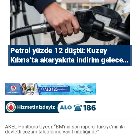
Petrol yüzde 12 düştü: Kuzey
Kıbrıs’ta akaryakıta indirim gelecek
mi?
AKEL Politbüro Üyesi: “BM’nin son raporu Türkiye’nin iki
devletli çözüm taleplerine yanıt niteliğinde”