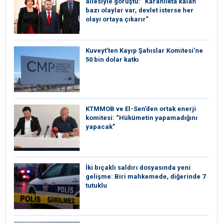
ailesiyle görüştü: “Karanlıkta kalan
bazı olaylar var, devlet isterse her
olayı ortaya çıkarır”
Kuveyt’ten Kayıp Şahıslar Komitesi’ne
50 bin dolar katkı
KTMMOB ve El-Sen’den ortak enerji
komitesi: “Hükümetin yapamadığını
yapacak”
İki bıçaklı saldırı dosyasında yeni
gelişme: Biri mahkemede, diğerinde 7
tutuklu