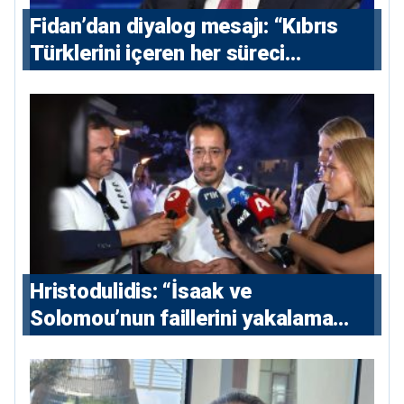
Fidan’dan diyalog mesajı: “Kıbrıs
Türklerini içeren her süreci
destekliyoruz”
Hristodulidis: “İsaak ve
Solomou’nun faillerini yakalama
çabaları yoğunlaştırılacak; 13 ulusal
ve 5 uluslararası tutuklama emri
çıkarıldı”