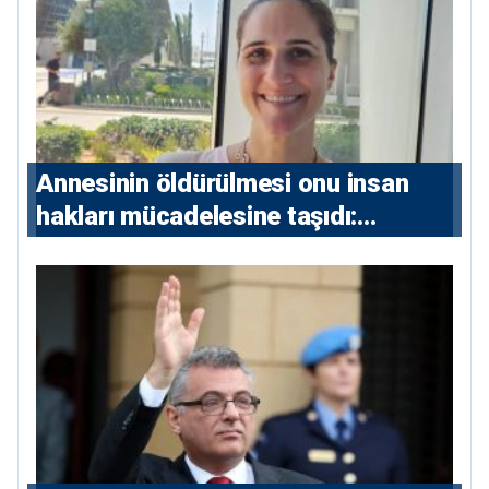
Annesinin öldürülmesi onu insan
hakları mücadelesine taşıdı:
Milletvekili Diana Konstantinidis’in
hikayesi