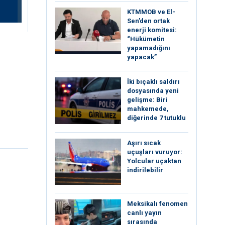
KTMMOB ve El-
Sen’den ortak
enerji komitesi:
“Hükümetin
yapamadığını
yapacak”
İki bıçaklı saldırı
dosyasında yeni
gelişme: Biri
mahkemede,
diğerinde 7 tutuklu
Aşırı sıcak
uçuşları vuruyor:
Yolcular uçaktan
indirilebilir
Meksikalı fenomen
canlı yayın
sırasında