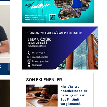
:
SON EKLENENLER
Kıbrıs’ta İsrail
hedeflerine saldırı
hazırlığı iddiası:
Beş Filistinli
yargılanacak