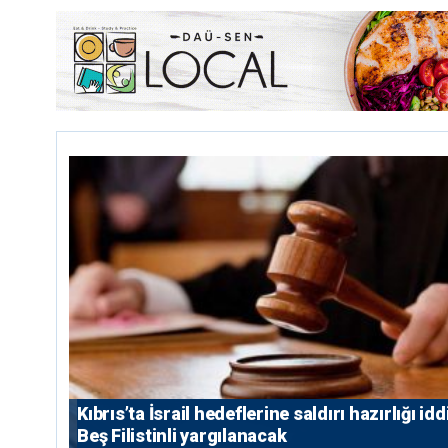
Kıbrıs’ta İsrail hedeflerine saldırı hazırlığı idd
Beş Filistinli yargılanacak