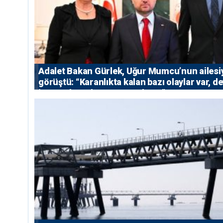
Adalet Bakan Gürlek, Uğur Mumcu’nun ailesi
görüştü: “Karanlıkta kalan bazı olaylar var, de
isterse her olayı ortaya çıkarır”