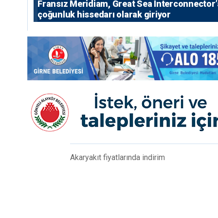
Fransız Meridiam, Great Sea Interconnector’
çoğunluk hissedarı olarak giriyor
Akaryakıt fiyatlarında indirim