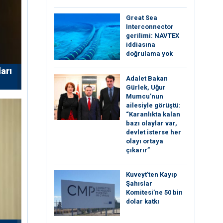
Great Sea
Interconnector
gerilimi: NAVTEX
iddiasına
doğrulama yok
arı
Adalet Bakan
Gürlek, Uğur
Mumcu’nun
ailesiyle görüştü:
“Karanlıkta kalan
bazı olaylar var,
devlet isterse her
olayı ortaya
çıkarır”
Kuveyt’ten Kayıp
Şahıslar
Komitesi’ne 50 bin
dolar katkı