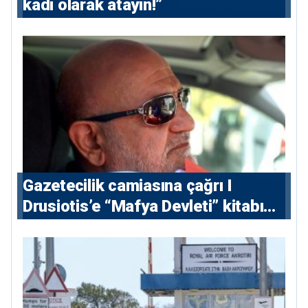
kadı olarak atayın!”
Gazetecilik camiasına çağrı I
⁠Drusiotis’e “Mafya Devleti” kitabı
nedeniyle ikinci ceza soruşturması