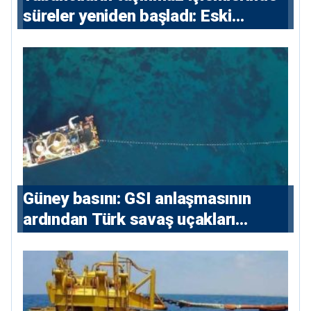
süreler yeniden başladı: Eski
sözleşmelere 6, teslim edilen
konutlara 36 ay
Güney basını: ⁠GSI anlaşmasının
ardından Türk savaş uçakları
yeniden Ege’de