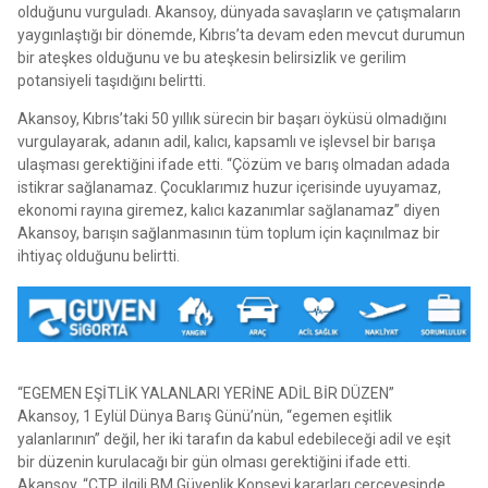
olduğunu vurguladı. Akansoy, dünyada savaşların ve çatışmaların
yaygınlaştığı bir dönemde, Kıbrıs’ta devam eden mevcut durumun
bir ateşkes olduğunu ve bu ateşkesin belirsizlik ve gerilim
potansiyeli taşıdığını belirtti.
Akansoy, Kıbrıs’taki 50 yıllık sürecin bir başarı öyküsü olmadığını
vurgulayarak, adanın adil, kalıcı, kapsamlı ve işlevsel bir barışa
ulaşması gerektiğini ifade etti. “Çözüm ve barış olmadan adada
istikrar sağlanamaz. Çocuklarımız huzur içerisinde uyuyamaz,
ekonomi rayına giremez, kalıcı kazanımlar sağlanamaz” diyen
Akansoy, barışın sağlanmasının tüm toplum için kaçınılmaz bir
ihtiyaç olduğunu belirtti.
“EGEMEN EŞİTLİK YALANLARI YERİNE ADİL BİR DÜZEN”
Akansoy, 1 Eylül Dünya Barış Günü’nün, “egemen eşitlik
yalanlarının” değil, her iki tarafın da kabul edebileceği adil ve eşit
bir düzenin kurulacağı bir gün olması gerektiğini ifade etti.
Akansoy, “CTP, ilgili BM Güvenlik Konseyi kararları çerçevesinde,