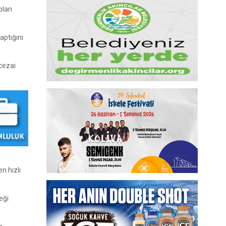
plan
aptığını
cezai
n hızlı
eği