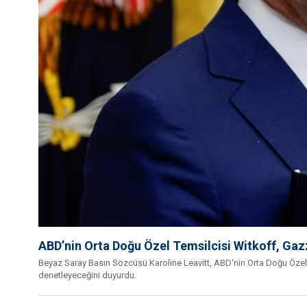
ABD’nin Orta Doğu Özel Temsilcisi Witkoff, Gaz
Beyaz Saray Basın Sözcüsü Karoline Leavitt, ABD'nin Orta Doğu Özel 
denetleyeceğini duyurdu.