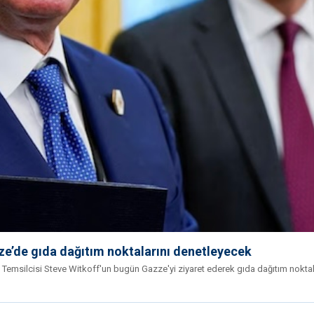
ze’de gıda dağıtım noktalarını denetleyecek
Temsilcisi Steve Witkoff'un bugün Gazze'yi ziyaret ederek gıda dağıtım noktal