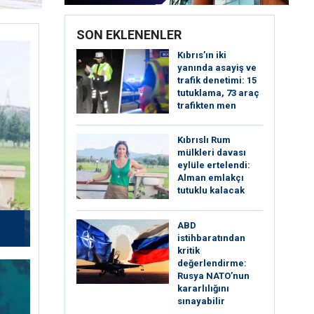
SON EKLENENLER
Kıbrıs’ın iki
yanında asayiş ve
trafik denetimi: 15
tutuklama, 73 araç
trafikten men
Kıbrıslı Rum
mülkleri davası
eylüle ertelendi:
Alman emlakçı
tutuklu kalacak
ABD
istihbaratından
kritik
değerlendirme:
Rusya NATO’nun
kararlılığını
sınayabilir