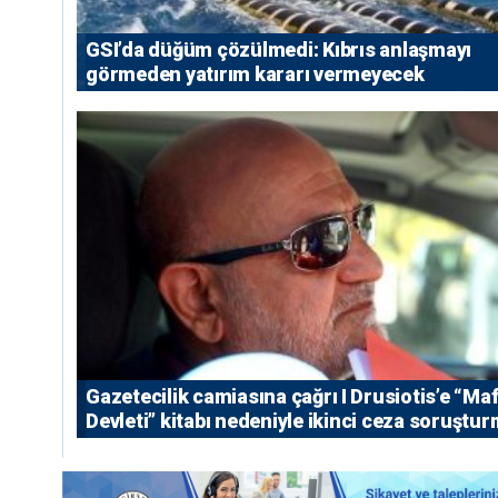
GSI’da düğüm çözülmedi: Kıbrıs anlaşmayı
görmeden yatırım kararı vermeyecek
Gazetecilik camiasına çağrı I ⁠Drusiotis’e “Ma
Devleti” kitabı nedeniyle ikinci ceza soruştu