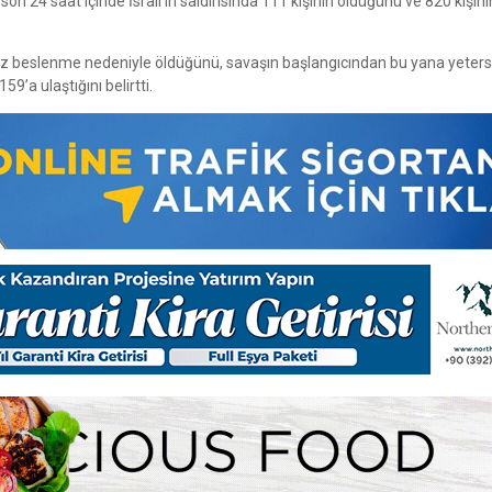
 24 saat içinde İsrail’in saldırısında 111 kişinin öldüğünü ve 820 kişini
ersiz beslenme nedeniyle öldüğünü, savaşın başlangıcından bu yana yeters
9’a ulaştığını belirtti.