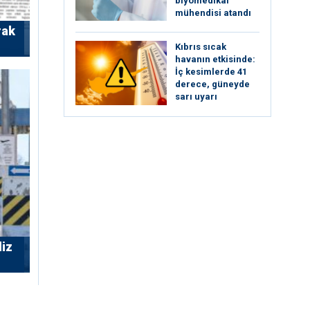
biyomedikal
mühendisi atandı
rak
Kıbrıs sıcak
havanın etkisinde:
İç kesimlerde 41
derece, güneyde
sarı uyarı
liz