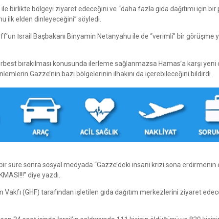
e birlikte bölgeyi ziyaret edeceğini ve “daha fazla gıda dağıtımı için bir 
 ilk elden dinleyeceğini” söyledi.
ff’un İsrail Başbakanı Binyamin Netanyahu ile de “verimli” bir görüşme y
n serbest bırakılması konusunda ilerleme sağlanmazsa Hamas’a karşı yeni 
lemlerin Gazze’nin bazı bölgelerinin ilhakını da içerebileceğini bildirdi.
bir süre sonra sosyal medyada “Gazze’deki insani krizi sona erdirmenin e
SI!!!” diye yazdı.
 Vakfı (GHF) tarafından işletilen gıda dağıtım merkezlerini ziyaret edec