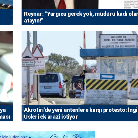
Reynar: “Yargıca gerek yok, müdürü kadı ola
atayın!”
fya
⁠Akrotiri’de yeni antenlere karşı protesto: İngi
rması
Üsleri ek arazi istiyor