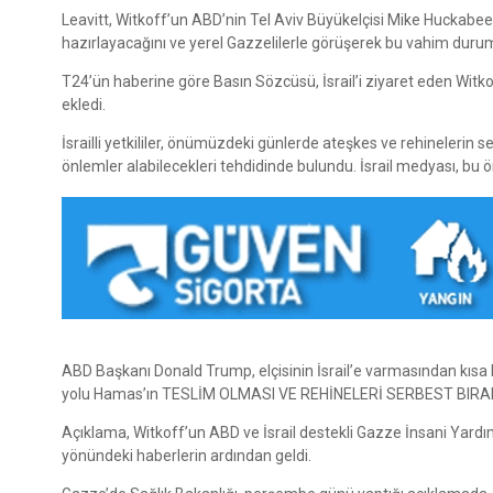
Leavitt, Witkoff’un ABD’nin Tel Aviv Büyükelçisi Mike Huckabee il
hazırlayacağını ve yerel Gazzelilerle görüşerek bu vahim durumu
T24’ün haberine göre Basın Sözcüsü, İsrail’i ziyaret eden Witko
ekledi.
İsrailli yetkililer, önümüzdeki günlerde ateşkes ve rehineleri
önlemler alabilecekleri tehdidinde bulundu. İsrail medyası, bu ön
ABD Başkanı Donald Trump, elçisinin İsrail’e varmasından kısa 
yolu Hamas’ın TESLİM OLMASI VE REHİNELERİ SERBEST BIRAKMA
Açıklama, Witkoff’un ABD ve İsrail destekli Gazze İnsani Yardım
yönündeki haberlerin ardından geldi.