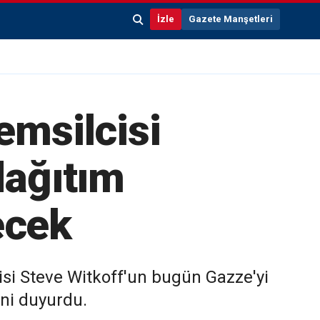
İzle
Gazete Manşetleri
emsilcisi
dağıtım
ecek
isi Steve Witkoff'un bugün Gazze'yi
ini duyurdu.