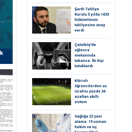
Şartlı Tahliye
Kurulu 5 yılda 1433
hükümlünün
tahliyesine onay
verdi
Çatalköy’de
eğlence
rk
mekanında
tabanca: İki kişi
tutuklandı
Kıbrıslı
öğrencilerden su
israfını yüzde 34
azaltan akıllı
sistem
Sağlığa 22 yeni
atama: 19 uzman
hekim ve üç