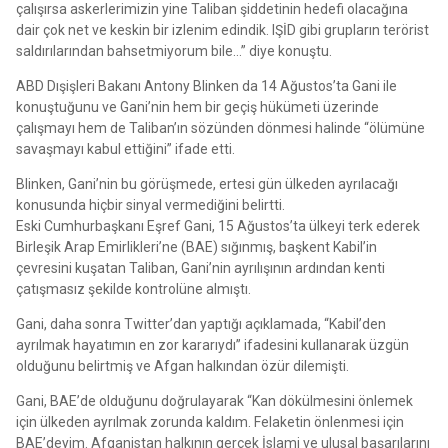
çalışırsa askerlerimizin yine Taliban şiddetinin hedefi olacağına
dair çok net ve keskin bir izlenim edindik. IŞİD gibi grupların terörist
saldırılarından bahsetmiyorum bile…” diye konuştu.
ABD Dışişleri Bakanı Antony Blinken da 14 Ağustos’ta Gani ile
konuştuğunu ve Gani’nin hem bir geçiş hükümeti üzerinde
çalışmayı hem de Taliban’ın sözünden dönmesi halinde “ölümüne
savaşmayı kabul ettiğini” ifade etti.
Blinken, Gani’nin bu görüşmede, ertesi gün ülkeden ayrılacağı
konusunda hiçbir sinyal vermediğini belirtti.
Eski Cumhurbaşkanı Eşref Gani, 15 Ağustos’ta ülkeyi terk ederek
Birleşik Arap Emirlikleri’ne (BAE) sığınmış, başkent Kabil’in
çevresini kuşatan Taliban, Gani’nin ayrılışının ardından kenti
çatışmasız şekilde kontrolüne almıştı.
Gani, daha sonra Twitter’dan yaptığı açıklamada, “Kabil’den
ayrılmak hayatımın en zor kararıydı” ifadesini kullanarak üzgün
olduğunu belirtmiş ve Afgan halkından özür dilemişti.
Gani, BAE’de olduğunu doğrulayarak “Kan dökülmesini önlemek
için ülkeden ayrılmak zorunda kaldım. Felaketin önlenmesi için
BAE’deyim. Afganistan halkının gerçek İslami ve ulusal başarılarını