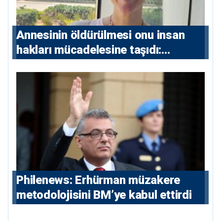
Annesinin öldürülmesi onu insan
hakları mücadelesine taşıdı:
Milletvekili Diana Konstantinidis’in
hikayesi
Philenews: Erhürman müzakere
metodolojisini BM’ye kabul ettirdi