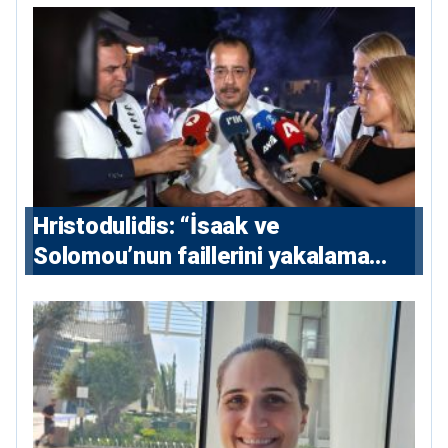
Hristodulidis: “İsaak ve
Solomou’nun faillerini yakalama
çabaları yoğunlaştırılacak; 13 ulusal
ve 5 uluslararası tutuklama emri
çıkarıldı”