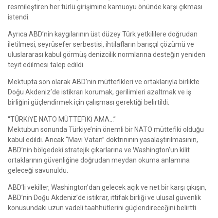
resmileştiren her türlü girişimine kamuoyu önünde karşı çıkması
istendi.
Ayrıca ABD’nin kaygılarının üst düzey Türk yetkililere doğrudan
iletilmesi, seyrüsefer serbestisi, ihtilafların barışçıl çözümü ve
uluslararası kabul görmüş denizcilik normlarına desteğin yeniden
teyit edilmesi talep edildi.
Mektupta son olarak ABD’nin müttefikleri ve ortaklarıyla birlikte
Doğu Akdeniz’de istikrarı korumak, gerilimleri azaltmak ve iş
birliğini güçlendirmek için çalışması gerektiği belirtildi.
“TÜRKİYE NATO MÜTTEFİKİ AMA…”
Mektubun sonunda Türkiye’nin önemli bir NATO müttefiki olduğu
kabul edildi. Ancak “Mavi Vatan” doktrininin yasalaştırılmasının,
ABD’nin bölgedeki stratejik çıkarlarına ve Washington’un kilit
ortaklarının güvenliğine doğrudan meydan okuma anlamına
geleceği savunuldu.
ABD’li vekiller, Washington’dan gelecek açık ve net bir karşı çıkışın,
ABD’nin Doğu Akdeniz’de istikrar, ittifak birliği ve ulusal güvenlik
konusundaki uzun vadeli taahhütlerini güçlendireceğini belirtti.