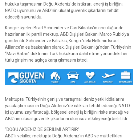
hukuka taşımasının Doğu Akdeniz’de istikrarı, enerji iş birliğini,
NATO uyumunu ve ABD’nin ulusal güvenlik çıkarlarını tehdit
edeceği savunuldu.
Kongre üyeleri Brad Schneider ve Gus Bilirakis’in öncülüğünde
hazırlanan iki partili mektup, ABD Dışişleri Bakanı Marco Rubio’ya
gönderildi. Schneider ve Bilirakis, Kongre’deki Hellenic Israel
Alliance’ın eş başkanları olarak, Dışişleri Bakanlığı’ndan Türkiye’nin
“Mavi Vatan” doktrinini Türk hukukuna dahil etme yönündeki her
türlü girişimine açıkça karşı çıkmasını istedi.
Mektupta, Türkiye’nin geniş ve tartışmalı deniz yetki iddialarını
yasalaştırmasının Doğu Akdeniz’de istikrarı tehdit edeceği, NATO
içi uyumu zayıflatacağı, bölgesel enerji iş birliğini riske atacağı ve
ABD’nin ulusal güvenlik çıkarlarını olumsuz etkileyeceği belirtildi.
“DOĞU AKDENİZ’DE GERİLİMİ ARTIRIR”
ABD’li vekiller, mektupta Doğu Akdeniz’in ABD ve müttefikleri