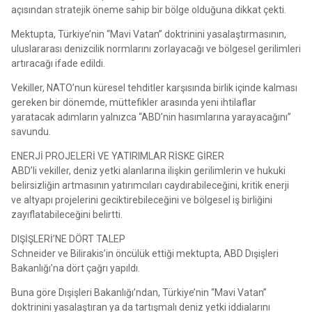
açısından stratejik öneme sahip bir bölge olduğuna dikkat çekti.
Mektupta, Türkiye’nin “Mavi Vatan” doktrinini yasalaştırmasının,
uluslararası denizcilik normlarını zorlayacağı ve bölgesel gerilimleri
artıracağı ifade edildi.
Vekiller, NATO’nun küresel tehditler karşısında birlik içinde kalması
gereken bir dönemde, müttefikler arasında yeni ihtilaflar
yaratacak adımların yalnızca “ABD’nin hasımlarına yarayacağını”
savundu.
ENERJİ PROJELERİ VE YATIRIMLAR RİSKE GİRER
ABD’li vekiller, deniz yetki alanlarına ilişkin gerilimlerin ve hukuki
belirsizliğin artmasının yatırımcıları caydırabileceğini, kritik enerji
ve altyapı projelerini geciktirebileceğini ve bölgesel iş birliğini
zayıflatabileceğini belirtti.
DIŞİŞLERİ’NE DÖRT TALEP
Schneider ve Bilirakis’in öncülük ettiği mektupta, ABD Dışişleri
Bakanlığı’na dört çağrı yapıldı.
Buna göre Dışişleri Bakanlığı’ndan, Türkiye’nin “Mavi Vatan”
doktrinini yasalaştıran ya da tartışmalı deniz yetki iddialarını