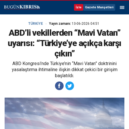
İzle
Gazete Manşetleri
TÜRKİYE
Yayın zamanı:
13-06-2026 04:51
ABD’li vekillerden “Mavi Vatan”
uyarısı: “Türkiye’ye açıkça karşı
çıkın”
ABD Kongresi’nde Türkiye’nin “Mavi Vatan” doktrinini
yasalaştırma ihtimaline ilişkin dikkat çekici bir girişim
başlatıldı.