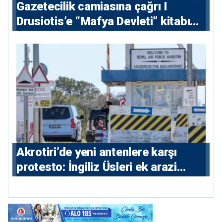
Gazetecilik camiasına çağrı I
⁠Drusiotis’e “Mafya Devleti” kitabı
nedeniyle ikinci ceza soruşturması
⁠Akrotiri’de yeni antenlere karşı
protesto: İngiliz Üsleri ek arazi
istiyor