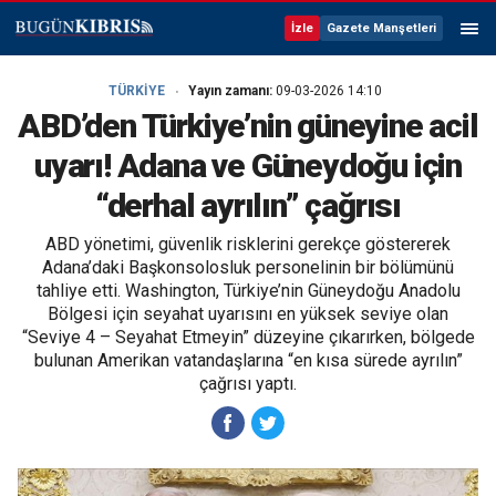
İzle
Gazete Manşetleri
TÜRKİYE
Yayın zamanı:
09-03-2026 14:10
ABD’den Türkiye’nin güneyine acil
uyarı! Adana ve Güneydoğu için
“derhal ayrılın” çağrısı
ABD yönetimi, güvenlik risklerini gerekçe göstererek
Adana’daki Başkonsolosluk personelinin bir bölümünü
tahliye etti. Washington, Türkiye’nin Güneydoğu Anadolu
Bölgesi için seyahat uyarısını en yüksek seviye olan
“Seviye 4 – Seyahat Etmeyin” düzeyine çıkarırken, bölgede
bulunan Amerikan vatandaşlarına “en kısa sürede ayrılın”
çağrısı yaptı.