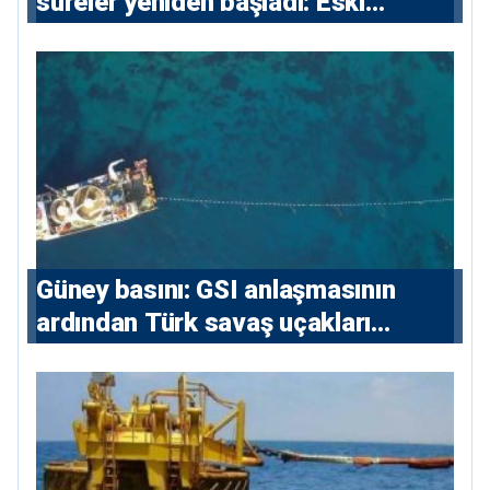
süreler yeniden başladı: Eski
sözleşmelere 6, teslim edilen
konutlara 36 ay
Güney basını: ⁠GSI anlaşmasının
ardından Türk savaş uçakları
yeniden Ege’de