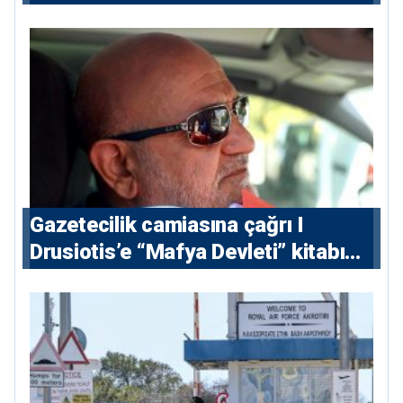
Gazetecilik camiasına çağrı I
⁠Drusiotis’e “Mafya Devleti” kitabı
nedeniyle ikinci ceza soruşturması